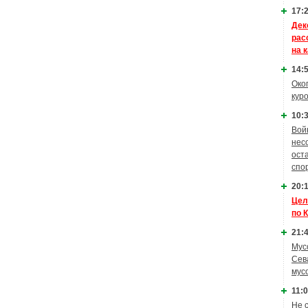
17:2
Дек
рас
на 
14:5
Око
кур
10:3
Вой
нес
ост
спо
20:1
Цел
по 
21:4
Мус
Сев
мус
11:0
Не 