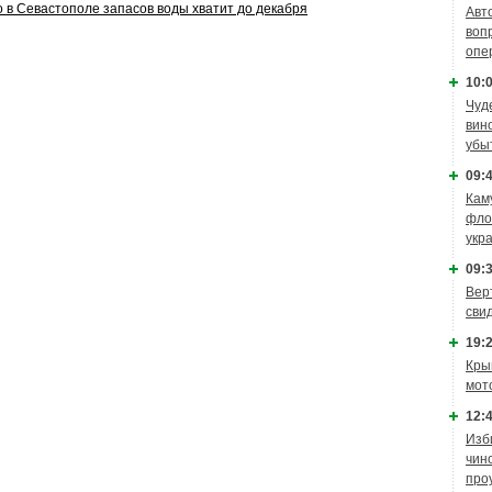
о в Севастополе запасов воды хватит до декабря
Авт
воп
опе
10:0
Чуд
вин
убы
09:4
Кам
фло
укр
09:3
Вер
сви
19:2
Кры
мот
12:4
Изб
чин
про