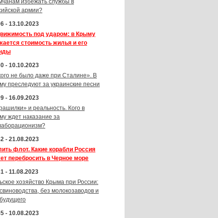
мчанам избежать службы в
сийской армии?
6 - 13.10.2023
вижимость под ударом: в Крыму
жается стоимость жилья и его
нды
0 - 10.10.2023
кого не было даже при Сталине». В
му преследуют за украинские песни
9 - 16.09.2023
рашилки» и реальность. Кого в
му ждет наказание за
лаборационизм?
2 - 21.08.2023
лить флот. Какие корабли Россия
ет перебросить в Черное море
1 - 11.08.2023
ьское хозяйство Крыма при России:
 свиноводства, без молокозаводов и
 будущего
5 - 10.08.2023