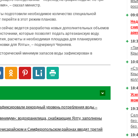
кры
емя», – сказал министр.
рос
ты подготовили необходимое количество специальной
09:0
т перейти в этот режим планово.
Нед
сни
сейчас ведется разработка новых дополнительных объемов
аре
сточники, которые позволят подать артезианскую воду.
тия, расчеты и необходимая площадка для планируемого
18:3
новки для Ялты», – подчеркнул Черняев.
«Та
Кры
сторический минимум запасов воды зафиксирован в
10:0
«Ст
Кры
кол
18:4
Уси
мож
зафиксировали рекордный уровень потребления воды –
19:3
Сел
минимум»: водохранилища, снабжающие Ялту, заполнены
без
без
чисарайском и Симферопольском районах вводят третий
19:4