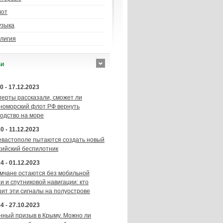
лот
узыка
лигия
ьи
0 - 17.12.2023
перты рассказали, сможет ли
номорский флот РФ вернуть
подство на море
0 - 11.12.2023
евастополе пытаются создать новый
сийский беспилотник
4 - 01.12.2023
мчане остаются без мобильной
и и спутниковой навигации: кто
шит эти сигналы на полуострове
4 - 27.10.2023
нный призыв в Крыму. Можно ли