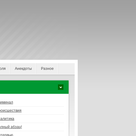
оля
Анекдоты
Разное
риминал
роисшествия
алитика
лный абзац!
нтервью