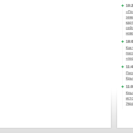
10:2
«Пр
зем
кар
сей
нов
18:0
Как
пас
«ге
11:4
Пис
Кры
11:0
Кры
ист
Укр