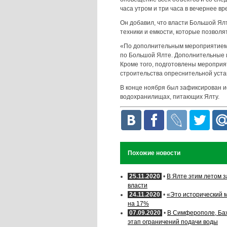
часа утром и три часа в вечернее вр
Он добавил, что власти Большой Ял
техники и емкости, которые позволя
«По дополнительным мероприятием 
по Большой Ялте. Дополнительные и
Кроме того, подготовлены мероприя
строительства опреснительной уста
В конце ноября был зафиксирован и
водохранилищах, питающих Ялту.
Похожие новости
25.11.2020
•
В Ялте этим летом 
власти
24.11.2020
•
«Это исторический 
на 17%
07.09.2020
•
В Симферополе, Бах
этап ограничений подачи воды