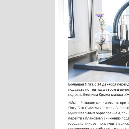
Большая Ялта с 14 декабря перейд
подавать по три часа утром и вече
водоснабжением Крыма министр Ж
«Мы наблюдаем минимальные прито
Ялту. Это Счастливенское и Загорс
муниципальным образованием, при 
перейти к плановому снижению пода
города планирует приступить к сни
оповещение всех объектов и со сле