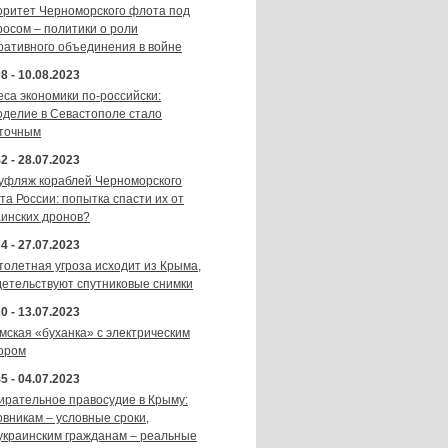
оритет Черноморского флота под
росом – политики о роли
ративного объединения в войне
8 - 10.08.2023
еса экономики по-российски:
оделие в Севастополе стало
точным
2 - 28.07.2023
уфляж кораблей Черноморского
та России: попытка спасти их от
аинских дронов?
4 - 27.07.2023
толетная угроза исходит из Крыма,
детельствуют спутниковые снимки
0 - 13.07.2023
мская «буханка» с электрическим
ором
5 - 04.07.2023
ирательное правосудие в Крыму:
овникам – условные сроки,
украинским гражданам – реальные