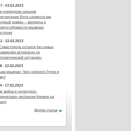
7 - 03.03.2023
и очередном сильном
летрясении Ялта сложится как
точный домик» – эксперты о
смоустойчивости крымских
остроек
2 - 22.02.2023
 Севастополь остался без новых
сажирских катеров из-за
ополитической ситуации»
8 - 22.02.2023
ьма крымчан: Чего добился Путин в
му?
4 - 17.02.2023
м, война и «культурно-
орическая» экспансия Кремля на
аину
Другие статьи