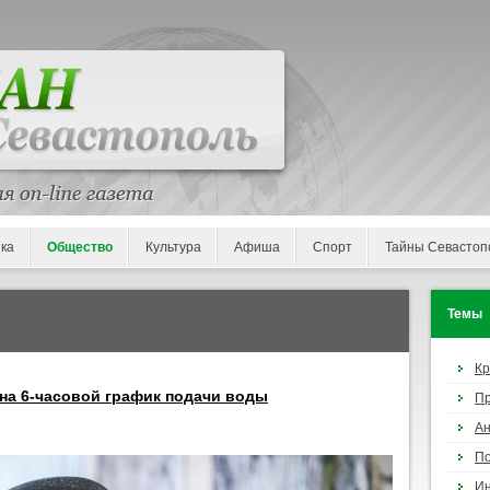
ка
Общество
Культура
Афиша
Спорт
Тайны Севастоп
Темы
К
 на 6-часовой график подачи воды
П
Ан
По
И