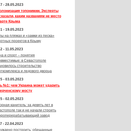
7 - 28.05.2023
олонизация топонимии. Эксперты
сказали, каким названиям не место
карте Крыма
1 - 19.05.2023
пы на пляжах и «замки из песка»
ортных проектов в Крыму
2 - 11.05.2023
на и спорт – понятия
овместимые: в Севастополе
ановилось строительство
рткомплекса и ледового дворца
5 - 03.05.2023
ь №1: чем Украина может ударить
Керченскому мосту
5 - 02.05.2023
орная канитель: за девять лет в
астополе так и не начали строить
ороперерабатывающий завод
7 - 22.04.2023
суждено построить: обещанные