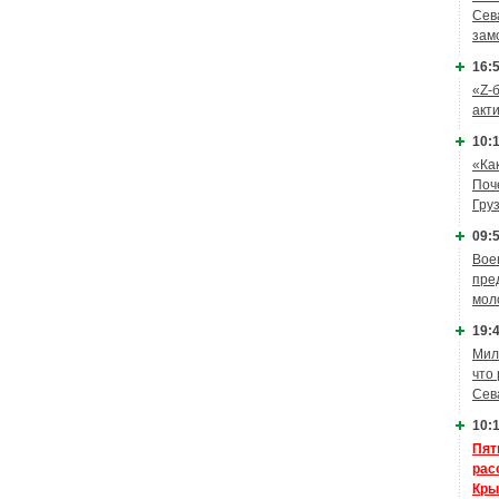
Сев
зам
16:5
«Z-
акт
10:1
«Ка
Поч
Гру
09:5
Вое
пре
мол
19:4
Мил
что
Сев
10:1
Пят
рас
Кры