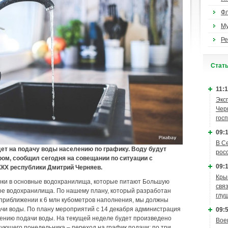
Ф
М
Ре
Cтат
11:1
Экс
Чер
гос
09:1
В С
ет на подачу воды населению по графику. Воду будут
рос
ром, сообщил сегодня на совещании по ситуации с
09:1
КХ республики Дмитрий Черняев.
Кры
ки в основные водохранилища, которые питают Большую
связ
кое водохранилища. По нашему плану, который разработан
глу
приближении к 6 млн кубометров наполнения, мы должны
чи воды. По плану мероприятий с 14 декабря администрация
09:5
жению подачи воды. На текущей неделе будет произведено
Вое
дующего понедельника – переход на график подачи: по три