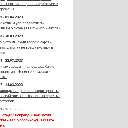
астополю мегапроекты практически
орожены
9 - 01.04.2023
безумие и ура-патриотизм» –
ивисты о ситуации в крымских школах
0 - 30.03.2023
к будто мы люди второго сорта».
ему крымчан не всегда пускают в
зию
3 - 22.03.2023
нные заводы – на продажу. Какие
дприятия в Феодосии пускают с
отка
7 - 14.03.2023
лиарды на долгоиграющие проекты:
 российские власти хотят построить в
астополе
9 - 11.03.2023
ь стадий неправды. Как Путин
сказывал о российском захвате
ма