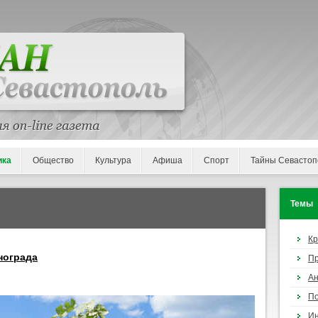
ика
Общество
Культура
Афиша
Спорт
Тайны Севастоп
Темы
К
нограда
П
Ан
По
И