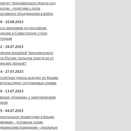
оритет Черноморского флота под
росом – политики о роли
ративного объединения в войне
8 - 10.08.2023
еса экономики по-российски:
оделие в Севастополе стало
точным
2 - 28.07.2023
уфляж кораблей Черноморского
та России: попытка спасти их от
аинских дронов?
4 - 27.07.2023
толетная угроза исходит из Крыма,
детельствуют спутниковые снимки
0 - 13.07.2023
мская «буханка» с электрическим
ором
5 - 04.07.2023
ирательное правосудие в Крыму:
овникам – условные сроки,
украинским гражданам – реальные