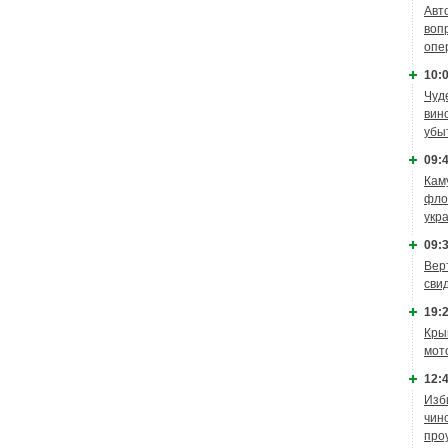
Авт
воп
опе
10:0
Чуд
вин
убы
09:4
Кам
фло
укр
09:3
Вер
сви
19:2
Кры
мот
12:4
Изб
чин
про