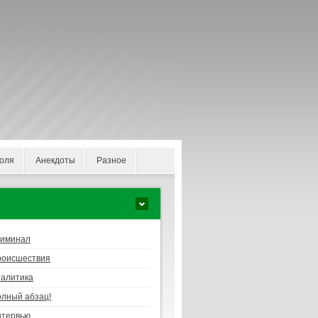
оля
Анекдоты
Разное
риминал
роисшествия
алитика
лный абзац!
нтервью