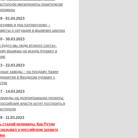
астополю мегапроекты практически
орожены
9 - 01.04.2023
безумие и ура-патриотизм» –
ивисты о ситуации в крымских школах
0 - 30.03.2023
к будто мы люди второго сорта».
ему крымчан не всегда пускают в
зию
3 - 22.03.2023
нные заводы – на продажу. Какие
дприятия в Феодосии пускают с
отка
7 - 14.03.2023
лиарды на долгоиграющие проекты:
 российские власти хотят построить в
астополе
9 - 11.03.2023
ь стадий неправды. Как Путин
сказывал о российском захвате
ма