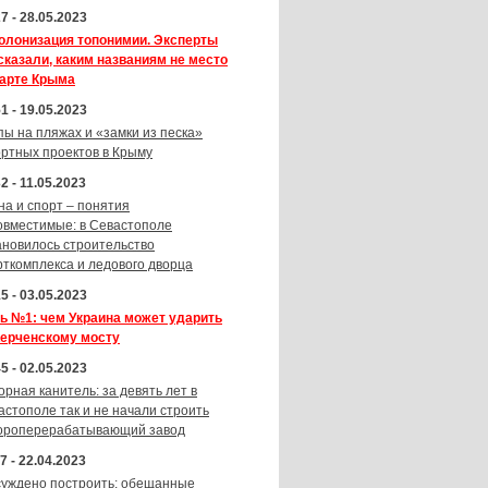
7 - 28.05.2023
олонизация топонимии. Эксперты
сказали, каким названиям не место
карте Крыма
1 - 19.05.2023
пы на пляжах и «замки из песка»
ортных проектов в Крыму
2 - 11.05.2023
на и спорт – понятия
овместимые: в Севастополе
ановилось строительство
рткомплекса и ледового дворца
5 - 03.05.2023
ь №1: чем Украина может ударить
Керченскому мосту
5 - 02.05.2023
орная канитель: за девять лет в
астополе так и не начали строить
ороперерабатывающий завод
7 - 22.04.2023
суждено построить: обещанные