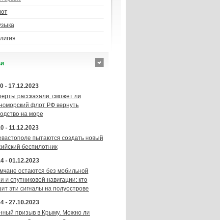
лот
узыка
лигия
ьи
0 - 17.12.2023
перты рассказали, сможет ли
номорский флот РФ вернуть
подство на море
0 - 11.12.2023
евастополе пытаются создать новый
сийский беспилотник
4 - 01.12.2023
мчане остаются без мобильной
и и спутниковой навигации: кто
шит эти сигналы на полуострове
4 - 27.10.2023
нный призыв в Крыму. Можно ли