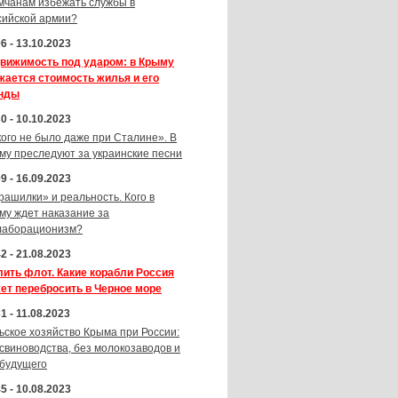
мчанам избежать службы в
сийской армии?
6 - 13.10.2023
вижимость под ударом: в Крыму
жается стоимость жилья и его
нды
0 - 10.10.2023
кого не было даже при Сталине». В
му преследуют за украинские песни
9 - 16.09.2023
рашилки» и реальность. Кого в
му ждет наказание за
лаборационизм?
2 - 21.08.2023
лить флот. Какие корабли Россия
ет перебросить в Черное море
1 - 11.08.2023
ьское хозяйство Крыма при России:
 свиноводства, без молокозаводов и
 будущего
5 - 10.08.2023