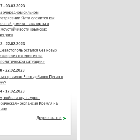
7 - 03.03.2023
и очередном сильном
летрясении Ялта сложится как
точный домик» – эксперты о
смоустойчивости крымских
остроек
2 - 22.02.2023
 Севастополь остался без новых
сажирских катеров из-за
ополитической ситуации»
8 - 22.02.2023
ьма крымчан: Чего добился Путин в
му?
4 - 17.02.2023
м, война и «культурно-
орическая» экспансия Кремля на
аину
Другие статьи