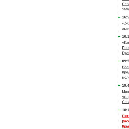
Сев
зам
16:5
«Z-
акт
10:1
«Ка
Поч
Гру
09:5
Вое
пре
мол
19:4
Мил
что
Сев
10:1
Пят
рас
Кры