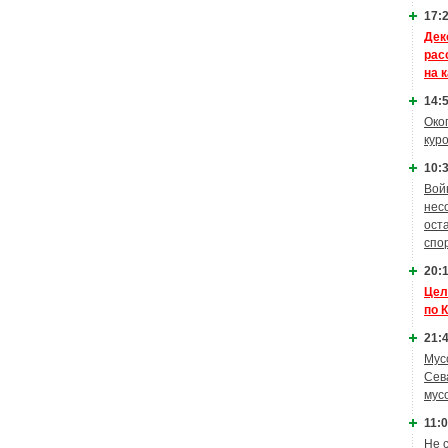
17:2
Дек
рас
на 
14:5
Око
кур
10:3
Вой
нес
ост
спо
20:1
Цел
по 
21:4
Мус
Сев
мус
11:0
Не 