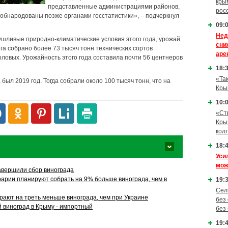
кры
представленные администрациями районов,
рос
обнародованы позже органами госстатистики», – подчеркнул
09:0
Нед
сушливые природно-климатические условия этого года, урожай
сни
га собрано более 73 тысяч тонн технических сортов
аре
толовых. Урожайность этого года составила почти 56 центнеров
18:3
«Та
ыл 2019 год. Тогда собрали около 100 тысяч тонн, что на
Кры
10:0
«Ст
Кры
кол
18:4
Уси
мож
авершили сбор винограда
рарии планируют собрать на 9% больше винограда, чем в
19:3
Сел
рают на треть меньше винограда, чем при Украине
без
й виноград в Крыму - импортный
без
19:4