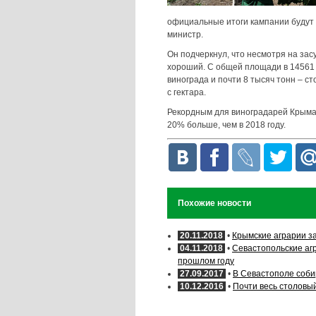
официальные итоги кампании будут 
министр.
Он подчеркнул, что несмотря на за
хороший. С общей площади в 14561 
винограда и почти 8 тысяч тонн – с
с гектара.
Рекордным для виноградарей Крыма б
20% больше, чем в 2018 году.
Похожие новости
20.11.2018
•
Крымские аграрии з
04.11.2018
•
Севастопольские аг
прошлом году
27.09.2017
•
В Севастополе соби
10.12.2016
•
Почти весь столовы