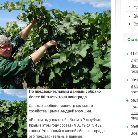
Ф
М
Ре
Cтат
11:1
Экс
Чер
гос
09:1
В С
По предварительным данным собрано
рос
более 80 тысяч тонн винограда.
09:1
Данные сообщил министр сельского
Кры
хозяйства Крыма
Андрей Рюмшин
.
связ
глу
«В этом году валовой объем в Республике
Крым в этом году составил 81 тысячу 432
09:5
тонны. Указанный валовой сбор винограда –
Вое
это предварительные данные,