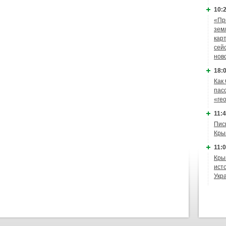
10:2
«Пр
зем
кар
сей
нов
18:0
Как
пас
«ге
11:4
Пис
Кры
11:0
Кры
ист
Укр