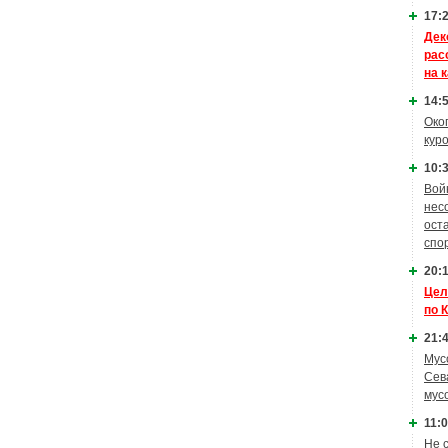
17:2
Дек
рас
на 
14:5
Око
кур
10:3
Вой
нес
ост
спо
20:1
Цел
по 
21:4
Мус
Сев
мус
11:0
Не 