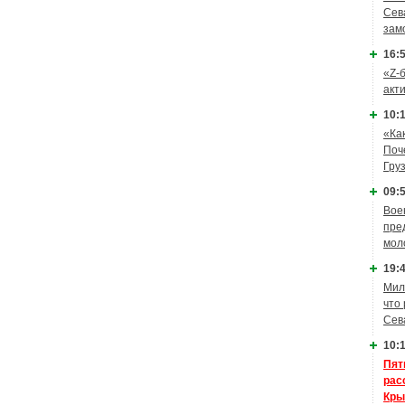
Сев
зам
16:5
«Z-
акт
10:1
«Ка
Поч
Гру
09:5
Вое
пре
мол
19:4
Мил
что
Сев
10:1
Пят
рас
Кры