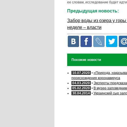
ее словам, исследование будет идти
Предыдущая новость:
Забор воды из озера у гор
неделе – власти
Похожие новости
10.07.2020
•
«Природа, наказыва
происхождения коронавируса
04.03.2020
•
Эксперты предсказа
05.02.2020
•
В музее-заповедник
30.04.2014
•
Украинский сыр зап