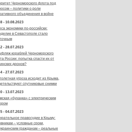
оритет Черноморского флота под
росом – политики о роли
ративного объединения в войне
8 - 10.08.2023
еса экономики по-российски:
оделие в Севастополе стало
точным
2 - 28.07.2023
уфляж кораблей Черноморского
та России: попытка спасти их от
аинских дронов?
4 - 27.07.2023
толетная угроза исходит из Крыма,
детельствуют спутниковые снимки
0 - 13.07.2023
мская «буханка» с электрическим
ором
5 - 04.07.2023
ирательное правосудие в Крыму:
овникам – условные сроки,
украинским гражданам – реальные