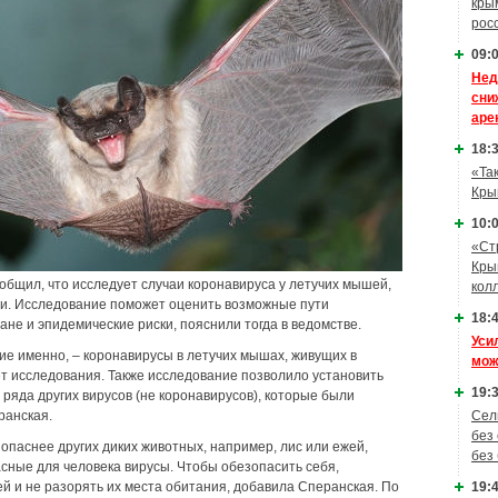
кры
рос
09:0
Нед
сни
аре
18:3
«Та
Кры
10:0
«Ст
Кры
общил, что исследует случаи коронавируса у летучих мышей,
кол
ии. Исследование поможет оценить возможные пути
18:4
не и эпидемические риски, пояснили тогда в ведомстве.
Уси
акие именно, – коронавирусы в летучих мышах, живущих в
мож
ет исследования. Также исследование позволило установить
19:3
ряда других вирусов (не коронавирусов), которые были
ранская.
Сел
без
опаснее других диких животных, например, лис или ежей,
без
асные для человека вирусы. Чтобы обезопасить себя,
й и не разорять их места обитания, добавила Сперанская. По
19:4