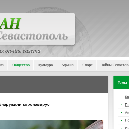
ка
Общество
Культура
Афиша
Спорт
Тайны Севастоп
Темы
К
обнаружили коронавирус
П
Ан
По
И