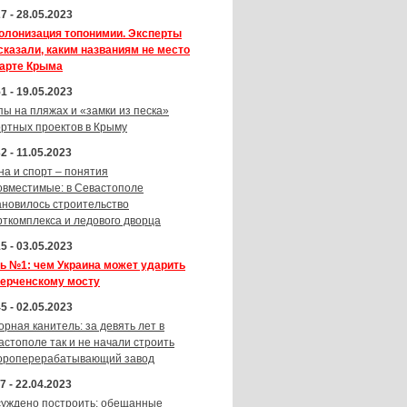
7 - 28.05.2023
олонизация топонимии. Эксперты
сказали, каким названиям не место
карте Крыма
1 - 19.05.2023
пы на пляжах и «замки из песка»
ортных проектов в Крыму
2 - 11.05.2023
на и спорт – понятия
овместимые: в Севастополе
ановилось строительство
рткомплекса и ледового дворца
5 - 03.05.2023
ь №1: чем Украина может ударить
Керченскому мосту
5 - 02.05.2023
орная канитель: за девять лет в
астополе так и не начали строить
ороперерабатывающий завод
7 - 22.04.2023
суждено построить: обещанные