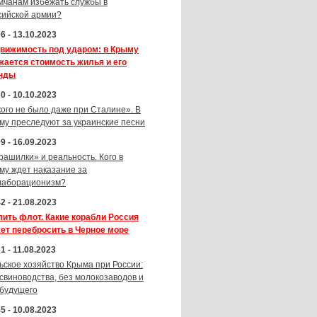
мчанам избежать службы в
сийской армии?
6 - 13.10.2023
вижимость под ударом: в Крыму
жается стоимость жилья и его
нды
0 - 10.10.2023
кого не было даже при Сталине». В
му преследуют за украинские песни
9 - 16.09.2023
рашилки» и реальность. Кого в
му ждет наказание за
лаборационизм?
2 - 21.08.2023
лить флот. Какие корабли Россия
ет перебросить в Черное море
1 - 11.08.2023
ьское хозяйство Крыма при России:
 свиноводства, без молокозаводов и
 будущего
5 - 10.08.2023