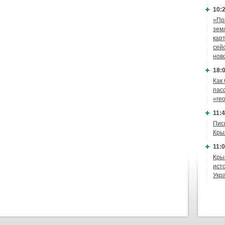
10:2
«Пр
зем
кар
сей
нов
18:0
Как
пас
«ге
11:4
Пис
Кры
11:0
Кры
ист
Укр