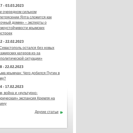
7 - 03.03.2023
и очередном сильном
летрясении Ялта сложится как
точный домик» – эксперты о
смоустойчивости крымских
остроек
2 - 22.02.2023
 Севастополь остался без новых
сажирских катеров из-за
ополитической ситуации»
8 - 22.02.2023
ьма крымчан: Чего добился Путин в
му?
4 - 17.02.2023
м, война и «культурно-
орическая» экспансия Кремля на
аину
Другие статьи