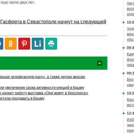
 еще около двух лет.
Авт
воп
опе
ы Гасфорта в Севастополе начнут на следующей
10:0
Чуд
вин
убы
09:4
Кам
фло
укр
09:3
ющая человеческую расу», а также другие версии
Вер
сви
ли увеличение срока активности клещей в Крыму
е начнет работу выставка «Они живут в Херсонесе»
19:2
ретили продавать в Крыму
Кры
мот
12:4
Изб
чин
про