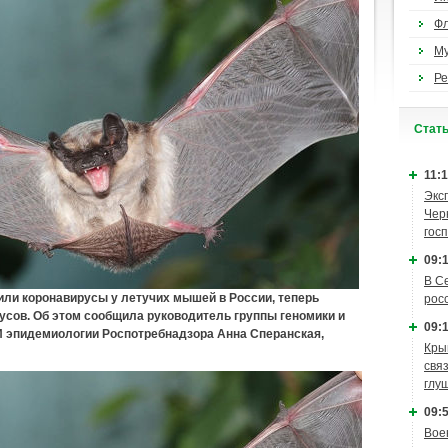
Ф
М
Ре
Cтат
11:1
Экс
Чер
гос
09:1
В С
ли коронавирусы у летучих мышей в России, теперь
рос
усов. Об этом сообщила руководитель группы геномики и
09:1
 эпидемиологии Роспотребнадзора Анна Сперанская,
Кры
связ
глу
09:5
Вое