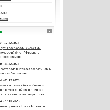
лот
узыка
лигия
ьи
0 - 17.12.2023
перты рассказали, сможет ли
номорский флот РФ вернуть
подство на море
0 - 11.12.2023
евастополе пытаются создать новый
сийский беспилотник
4 - 01.12.2023
мчане остаются без мобильной
и и спутниковой навигации: кто
шит эти сигналы на полуострове
4 - 27.10.2023
нный призыв в Крыму. Можно ли