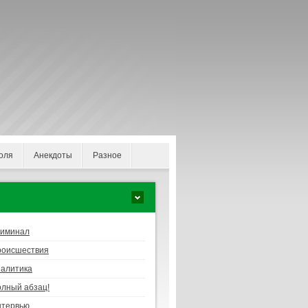
оля
Анекдоты
Разное
риминал
роисшествия
алитика
лный абзац!
нтервью