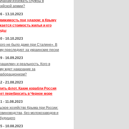
мчанам избежать службы в
сийской армии?
6 - 13.10.2023
вижимость под ударом: в Крыму
жается стоимость жилья и его
нды
0 - 10.10.2023
кого не было даже при Сталине». В
му преследуют за украинские песни
9 - 16.09.2023
рашилки» и реальность. Кого в
му ждет наказание за
лаборационизм?
2 - 21.08.2023
лить флот. Какие корабли Россия
ет перебросить в Черное море
1 - 11.08.2023
ьское хозяйство Крыма при России:
 свиноводства, без молокозаводов и
 будущего
5 - 10.08.2023