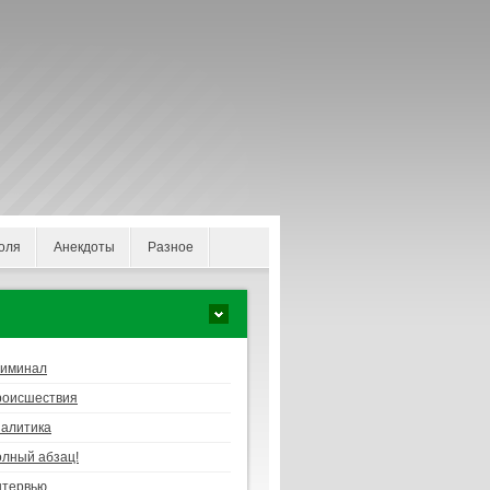
оля
Анекдоты
Разное
риминал
роисшествия
алитика
лный абзац!
нтервью