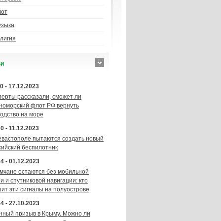
лот
узыка
лигия
ьи
0 - 17.12.2023
перты рассказали, сможет ли
номорский флот РФ вернуть
подство на море
0 - 11.12.2023
евастополе пытаются создать новый
сийский беспилотник
4 - 01.12.2023
мчане остаются без мобильной
и и спутниковой навигации: кто
шит эти сигналы на полуострове
4 - 27.10.2023
нный призыв в Крыму. Можно ли