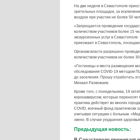
На две недели в Севастополе приос
зрительных площадок, за исключен
воздухе при участии не более 50 чел
«Запрещается проведение государст
количеством участников более 15 ч
экскурсионных услуг в Севастополе
приезжают в Севастополь, посещают 
Органам власти разрешено проводи
количеством участников не более 30
«Гостиницы и места размещения мог
обследования COVID-19 методом ПЦ
до заселения. Прошу отработать это
Михаил Развожаев.
Кроме того, с понедельника, 19 окт
коронавирусом, которые переносят 
практика действует во многих горо
COVID, коечный фонд практически з
учитывая ситуацию с больным. «Мед
звено. В случае ухудшения здоровья
Предыдущая новость:
В Севастополе проживает о