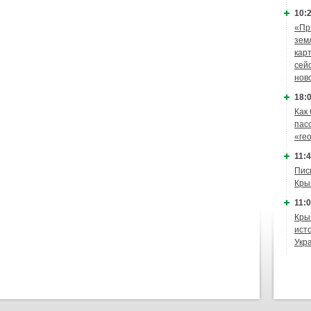
10:2
«Пр
зем
кар
сей
нов
18:0
Как
пас
«ге
11:4
Пис
Кры
11:0
Кры
ист
Укр