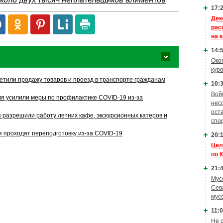
17:2
Дек
рас
на 
14:5
Око
кур
етили продажу товаров и проезд в транспорте гражданам
10:3
Вой
 усилили меры по профилактике COVID-19 из-за
нес
ост
 разрешили работу летних кафе, экскурсионных катеров и
спо
 проходят переподготовку из-за COVID-19
20:1
Цел
по 
21:4
Мус
Сев
мус
11:0
Не 