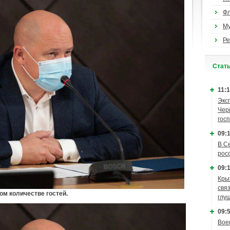
Ф
М
Ре
Cтат
11:1
Экс
Чер
гос
09:1
В С
рос
09:1
Кры
связ
ом количестве гостей.
глу
09:5
Вое