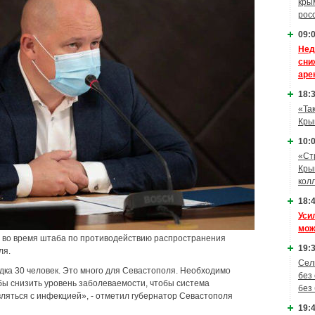
кры
рос
09:0
Нед
сни
аре
18:3
«Та
Кры
10:0
«Ст
Кры
кол
18:4
Уси
мож
во время штаба по противодействию распространения
19:3
ля.
Сел
ка 30 человек. Это много для Севастополя. Необходимо
без
ы снизить уровень заболеваемости, чтобы система
без
яться с инфекцией», - отметил губернатор Севастополя
19:4