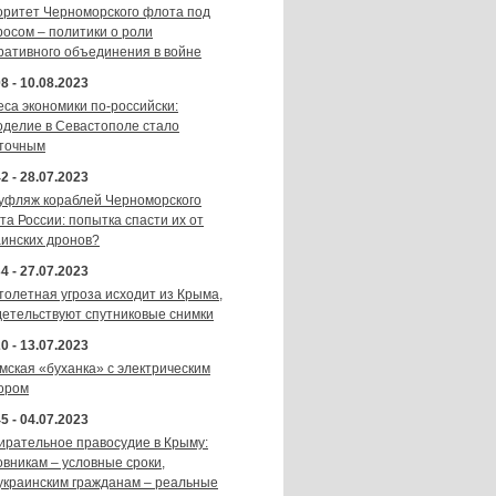
оритет Черноморского флота под
росом – политики о роли
ративного объединения в войне
8 - 10.08.2023
еса экономики по-российски:
оделие в Севастополе стало
точным
2 - 28.07.2023
уфляж кораблей Черноморского
та России: попытка спасти их от
аинских дронов?
4 - 27.07.2023
толетная угроза исходит из Крыма,
детельствуют спутниковые снимки
0 - 13.07.2023
мская «буханка» с электрическим
ором
5 - 04.07.2023
ирательное правосудие в Крыму:
овникам – условные сроки,
украинским гражданам – реальные