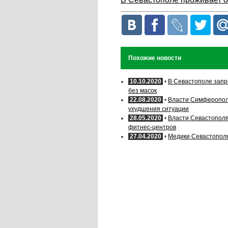
Похожие новости
10.10.2020
•
В Севастополе запр
без масок
22.08.2020
•
Власти Симферополя
ухудшения ситуации
28.05.2020
•
Власти Севастополя
фитнес-центров
27.04.2020
•
Медики Севастополя