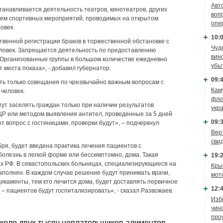
Авт
танавливается деятельность театров, кинотеатров, других
воп
ием спортивных мероприятий, проводимых на открытом
опе
овек.
10:0
венной регистрации браков в торжественной обстановке с
Чуд
еловек. Запрещается деятельность по предоставлению
вин
. Организованные группы в большом количестве ежедневно
убы
места показа», - добавил губернатор.
09:4
ть только совещания по чрезвычайно важным вопросам с
Кам
 человек.
фло
ут заселять граждан только при наличии результатов
укр
Р или методом выявления антител, проведенные за 5 дней
09:3
т вопрос с гостиницами, проверки будут», – подчеркнул
Вер
сви
ября, будет введена практика лечения пациентов с
болезнь в легкой форме или бессимптомно, дома. Такая
19:2
дах РФ. В севастопольских больницах, специализирующиеся на
Кры
аполнен. В каждом случае решение будут принимать врачи,
мот
икаменты, тем кто лечится дома, будет доставлять первичное
12:4
 – пациентов будут госпитализировать», - сказал Развожаев.
Изб
чин
про
коло двух тысяч неплательщиков алиментов