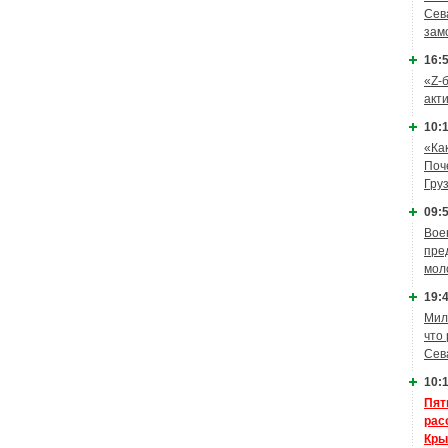
Сев
зам
16:5
«Z-
акт
10:1
«Ка
Поч
Гру
09:5
Вое
пре
мол
19:4
Мил
что
Сев
10:1
Пят
рас
Кры