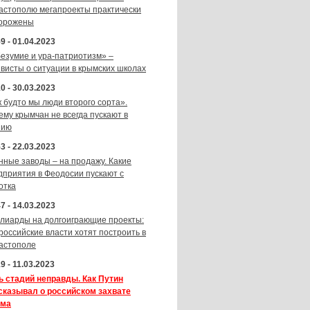
астополю мегапроекты практически
орожены
9 - 01.04.2023
безумие и ура-патриотизм» –
ивисты о ситуации в крымских школах
0 - 30.03.2023
к будто мы люди второго сорта».
ему крымчан не всегда пускают в
зию
3 - 22.03.2023
нные заводы – на продажу. Какие
дприятия в Феодосии пускают с
отка
7 - 14.03.2023
лиарды на долгоиграющие проекты:
 российские власти хотят построить в
астополе
9 - 11.03.2023
ь стадий неправды. Как Путин
сказывал о российском захвате
ма