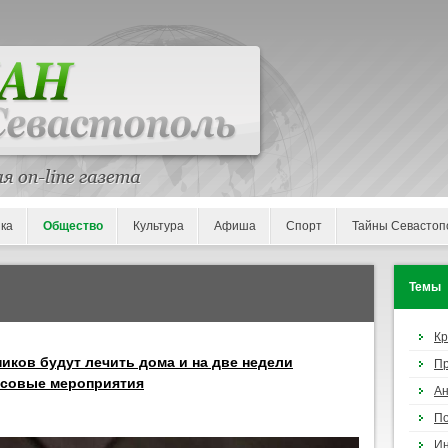
ка
Общество
Культура
Афиша
Спорт
Тайны Севастоп
Темы
К
иков будут лечить дома и на две недели
П
ссовые мероприятия
Ан
По
И