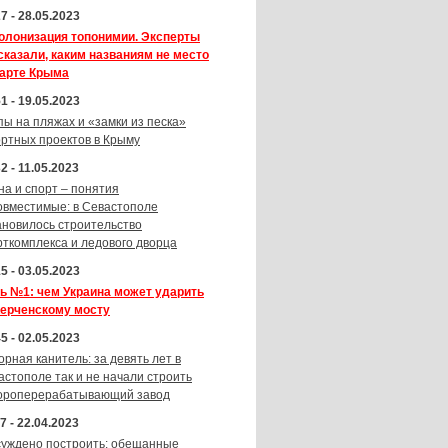
7 - 28.05.2023
олонизация топонимии. Эксперты
сказали, каким названиям не место
карте Крыма
1 - 19.05.2023
пы на пляжах и «замки из песка»
ортных проектов в Крыму
2 - 11.05.2023
на и спорт – понятия
овместимые: в Севастополе
ановилось строительство
рткомплекса и ледового дворца
5 - 03.05.2023
ь №1: чем Украина может ударить
Керченскому мосту
5 - 02.05.2023
орная канитель: за девять лет в
астополе так и не начали строить
ороперерабатывающий завод
7 - 22.04.2023
суждено построить: обещанные