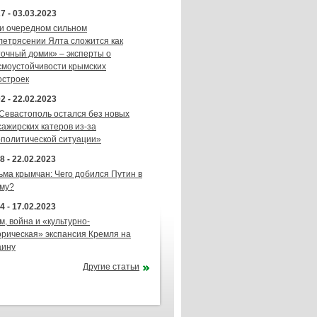
7 - 03.03.2023
и очередном сильном
летрясении Ялта сложится как
точный домик» – эксперты о
смоустойчивости крымских
остроек
2 - 22.02.2023
 Севастополь остался без новых
сажирских катеров из-за
ополитической ситуации»
8 - 22.02.2023
ьма крымчан: Чего добился Путин в
му?
4 - 17.02.2023
м, война и «культурно-
орическая» экспансия Кремля на
аину
Другие статьи