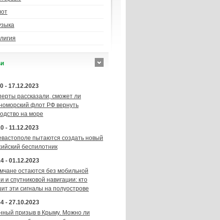
лот
узыка
лигия
ьи
0 - 17.12.2023
перты рассказали, сможет ли
номорский флот РФ вернуть
подство на море
0 - 11.12.2023
евастополе пытаются создать новый
сийский беспилотник
4 - 01.12.2023
мчане остаются без мобильной
и и спутниковой навигации: кто
шит эти сигналы на полуострове
4 - 27.10.2023
нный призыв в Крыму. Можно ли