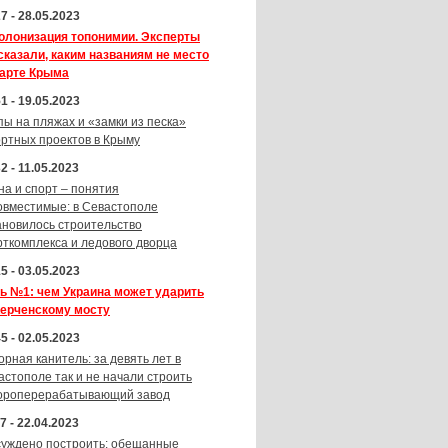
7 - 28.05.2023
олонизация топонимии. Эксперты
сказали, каким названиям не место
карте Крыма
1 - 19.05.2023
пы на пляжах и «замки из песка»
ортных проектов в Крыму
2 - 11.05.2023
на и спорт – понятия
овместимые: в Севастополе
ановилось строительство
рткомплекса и ледового дворца
5 - 03.05.2023
ь №1: чем Украина может ударить
Керченскому мосту
5 - 02.05.2023
орная канитель: за девять лет в
астополе так и не начали строить
ороперерабатывающий завод
7 - 22.04.2023
суждено построить: обещанные