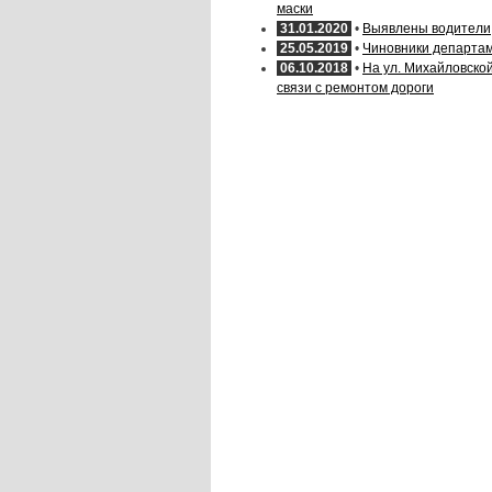
маски
31.01.2020
•
Выявлены водители,
25.05.2019
•
Чиновники департам
06.10.2018
•
На ул. Михайловско
связи с ремонтом дороги