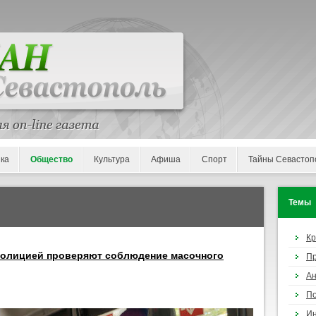
ка
Общество
Культура
Афиша
Спорт
Тайны Севастоп
Темы
К
 полицией проверяют соблюдение масочного
П
Ан
По
И