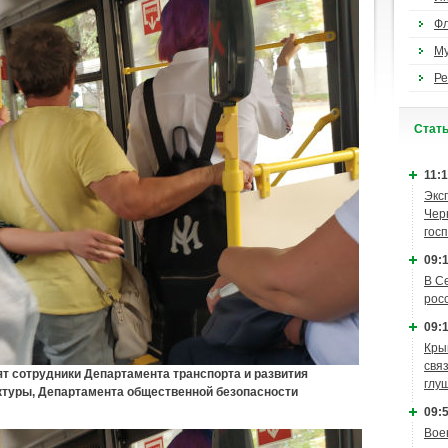
Ф
М
Ре
Cтат
11:1
Экс
Чер
гос
09:1
В С
рос
09:1
Кры
связ
т сотрудники Департамента транспорта и развития
глу
туры, Департамента общественной безопасности
09:5
Вое