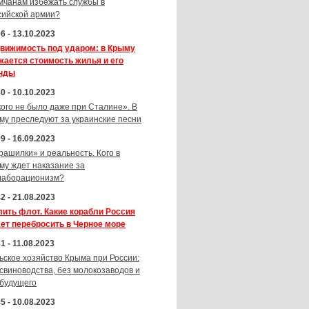
мчанам избежать службы в
сийской армии?
6 - 13.10.2023
вижимость под ударом: в Крыму
жается стоимость жилья и его
нды
0 - 10.10.2023
кого не было даже при Сталине». В
му преследуют за украинские песни
9 - 16.09.2023
рашилки» и реальность. Кого в
му ждет наказание за
лаборационизм?
2 - 21.08.2023
лить флот. Какие корабли Россия
ет перебросить в Черное море
1 - 11.08.2023
ьское хозяйство Крыма при России:
 свиноводства, без молокозаводов и
 будущего
5 - 10.08.2023