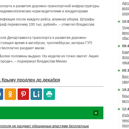
Авт
спорта и развития дорожно-транспортной инфраструктуры
воп
пидемиологических норм водителями и кондукторами.
опе
инфекция после каждого рейса, влажная уборка. Штрафы
10:0
раф перевозчику 100 тыс. рублей», – отметил Владислав
Чуд
вин
роля Департамента транспорта и развития дорожно-
убы
стоящее время в автобусах, троллейбусах, катерах ГУП
09:4
 бесплатно раздают маски.
Кам
. Более половины выдано. На неделю их точно хватит. Акция
фло
городе», – подчеркнул Владислав Минин.
укр
09:3
Вер
в Крыму продлен до декабря
сви
19:2
Кры
мот
12:4
Изб
чин
про
стополя не раздают обещанные властями бесплатные