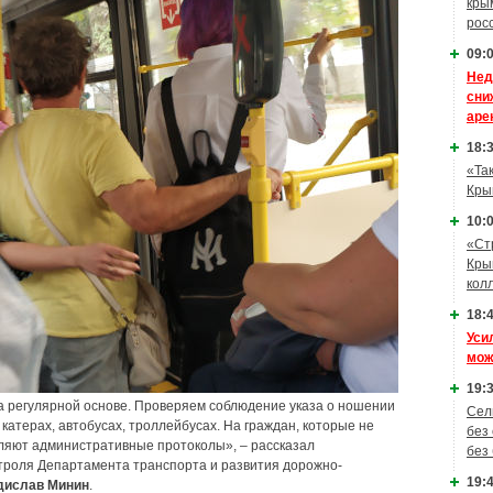
кры
рос
09:0
Нед
сни
аре
18:3
«Та
Кры
10:0
«Ст
Кры
кол
18:4
Уси
мож
19:3
а регулярной основе. Проверяем соблюдение указа о ношении
Сел
катерах, автобусах, троллейбусах. На граждан, которые не
без
ляют административные протоколы», – рассказал
без
троля Департамента транспорта и развития дорожно-
19:4
дислав Минин
.