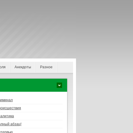
оля
Анекдоты
Разное
риминал
роисшествия
алитика
лный абзац!
нтервью