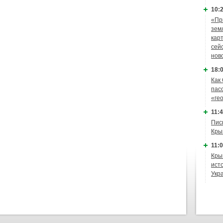
10:2
«Пр
зем
кар
сей
нов
18:0
Как
пас
«ге
11:4
Пис
Кры
11:0
Кры
ист
Укр