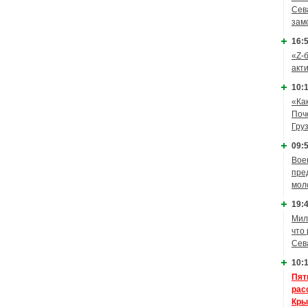
Сев
зам
16:5
«Z-
акт
10:1
«Ка
Поч
Гру
09:5
Вое
пре
мол
19:4
Мил
что
Сев
10:1
Пят
рас
Кры