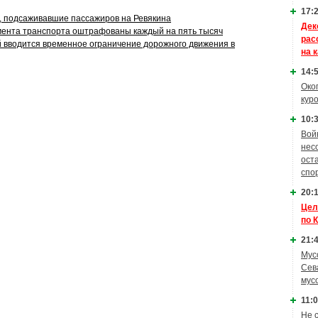
17:2
 подсаживавшие пассажиров на Ревякина
Дек
ента транспорта оштрафованы каждый на пять тысяч
рас
й вводится временное ограничение дорожного движения в
на 
14:5
Око
кур
10:3
Вой
нес
ост
спо
20:1
Цел
по 
21:4
Мус
Сев
мус
11:0
Не 