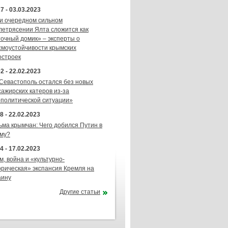
7 - 03.03.2023
и очередном сильном
летрясении Ялта сложится как
точный домик» – эксперты о
смоустойчивости крымских
остроек
2 - 22.02.2023
 Севастополь остался без новых
сажирских катеров из-за
ополитической ситуации»
8 - 22.02.2023
ьма крымчан: Чего добился Путин в
му?
4 - 17.02.2023
м, война и «культурно-
орическая» экспансия Кремля на
аину
Другие статьи