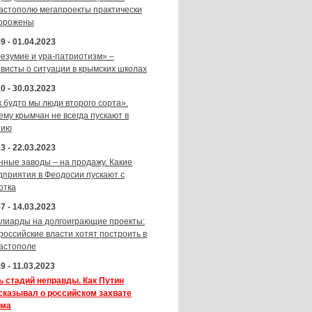
астополю мегапроекты практически
орожены
9 - 01.04.2023
безумие и ура-патриотизм» –
ивисты о ситуации в крымских школах
0 - 30.03.2023
к будто мы люди второго сорта».
ему крымчан не всегда пускают в
зию
3 - 22.03.2023
нные заводы – на продажу. Какие
дприятия в Феодосии пускают с
отка
7 - 14.03.2023
лиарды на долгоиграющие проекты:
 российские власти хотят построить в
астополе
9 - 11.03.2023
ь стадий неправды. Как Путин
сказывал о российском захвате
ма