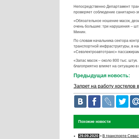
Непосредственно Департамент тран
проверяет соблюдение санитарно-э
«Обязательное ношение масок, дез
очень большие: три нарушения – шт
Минин.
По словам начальника сектора конт
транспортной инфраструктуры, в на
«Севэлектроавтотранс» пассажирам
«Запас масок – около 800 тыс. штук
благоприятно влияет на ситуацию в 
Предыдущая новость:
Запрет на работу хостелов 
Похожие новости
29.09.2020
•
В транспорте Сева