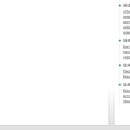
10:2
«Пр
зем
кар
сей
нов
18:0
Как
пас
«ге
11:4
Пис
Кры
11:0
Кры
ист
Укр