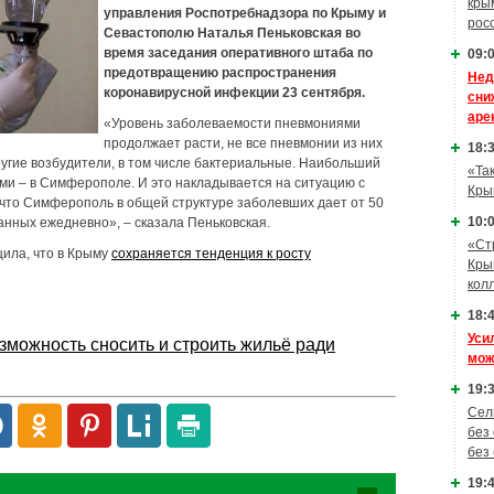
кры
управления Роспотребнадзора по Крыму и
рос
Севастополю Наталья Пеньковская во
время заседания оперативного штаба по
09:0
предотвращению распространения
Нед
коронавирусной инфекции 23 сентября.
сни
аре
«Уровень заболеваемости пневмониями
продолжает расти, не все пневмонии из них
18:3
угие возбудители, в том числе бактериальные. Наибольший
«Та
и – в Симферополе. И это накладывается на ситуацию с
Кры
что Симферополь в общей структуре заболевших дает от 50
10:0
анных ежедневно», – сказала Пеньковская.
«Ст
щила, что в Крыму
сохраняется тенденция к росту
Кры
кол
18:4
Уси
зможность сносить и строить жильё ради
мож
19:3
Сел
без
без
19:4