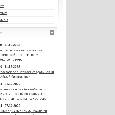
лот
узыка
лигия
ьи
0 - 17.12.2023
перты рассказали, сможет ли
номорский флот РФ вернуть
подство на море
0 - 11.12.2023
евастополе пытаются создать новый
сийский беспилотник
4 - 01.12.2023
мчане остаются без мобильной
и и спутниковой навигации: кто
шит эти сигналы на полуострове
4 - 27.10.2023
нный призыв в Крыму. Можно ли