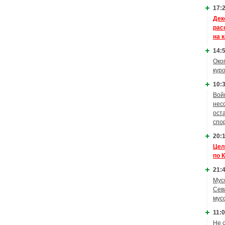
17:2
Дек
рас
на 
14:5
Око
кур
10:3
Вой
нес
ост
спо
20:1
Цел
по 
21:4
Мус
Сев
мус
11:0
Не 