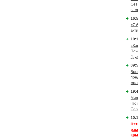
Сев
зам
16:5
«Z-
акт
10:1
«Ка
Поч
Гру
09:5
Вое
пре
мол
19:4
Мил
что
Сев
10:1
Пят
рас
Кры