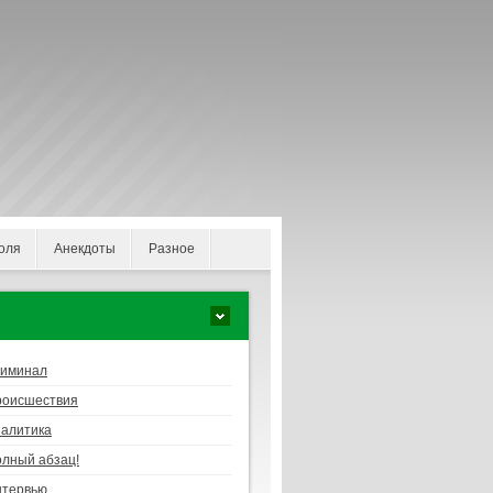
оля
Анекдоты
Разное
риминал
роисшествия
алитика
лный абзац!
нтервью