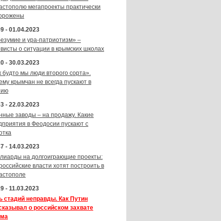
астополю мегапроекты практически
орожены
9 - 01.04.2023
безумие и ура-патриотизм» –
ивисты о ситуации в крымских школах
0 - 30.03.2023
к будто мы люди второго сорта».
ему крымчан не всегда пускают в
зию
3 - 22.03.2023
нные заводы – на продажу. Какие
дприятия в Феодосии пускают с
отка
7 - 14.03.2023
лиарды на долгоиграющие проекты:
 российские власти хотят построить в
астополе
9 - 11.03.2023
ь стадий неправды. Как Путин
сказывал о российском захвате
ма