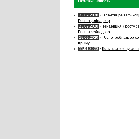
Похожие новости
23.09.2020
•
В сентябре зафикси
Роспотребнадзор
23.09.2020
•
Тенденция к росту 
Роспотребнадзор
15.09.2020
•
Роспотребнадзор со
Крыму
11.04.2020
•
Количество случаев