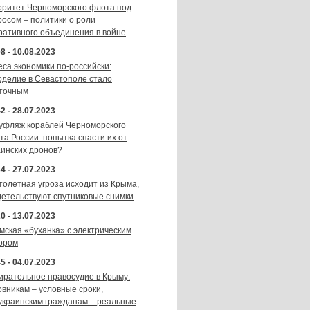
оритет Черноморского флота под
росом – политики о роли
ративного объединения в войне
8 - 10.08.2023
еса экономики по-российски:
оделие в Севастополе стало
точным
2 - 28.07.2023
уфляж кораблей Черноморского
та России: попытка спасти их от
аинских дронов?
4 - 27.07.2023
толетная угроза исходит из Крыма,
детельствуют спутниковые снимки
0 - 13.07.2023
мская «буханка» с электрическим
ором
5 - 04.07.2023
ирательное правосудие в Крыму:
овникам – условные сроки,
украинским гражданам – реальные