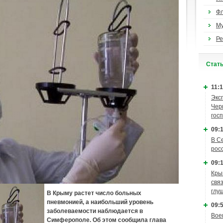
Ф
М
Ре
Cтат
11:1
Экс
Чер
гос
09:1
В С
рос
09:1
Кры
связ
глу
В Крыму растет число больных
пневмонией, а наибольший уровень
09:5
заболеваемости наблюдается в
Вое
Симферополе. Об этом сообщила глава