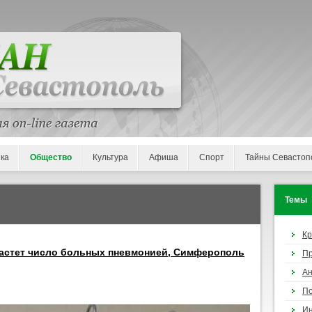
ка
Общество
Культура
Афиша
Спорт
Тайны Севастоп
Темы
К
растет число больных пневмонией, Симферополь
П
Ан
По
И