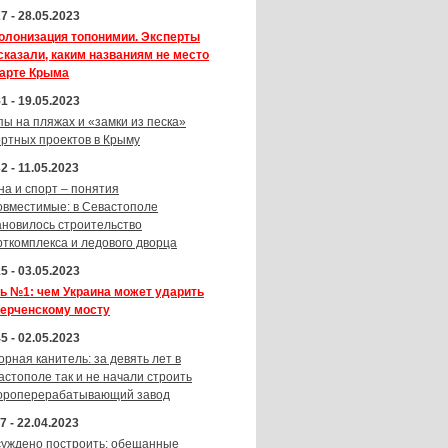
7 - 28.05.2023
олонизация топонимии. Эксперты
сказали, каким названиям не место
карте Крыма
1 - 19.05.2023
пы на пляжах и «замки из песка»
ортных проектов в Крыму
2 - 11.05.2023
на и спорт – понятия
овместимые: в Севастополе
ановилось строительство
рткомплекса и ледового дворца
5 - 03.05.2023
ь №1: чем Украина может ударить
Керченскому мосту
5 - 02.05.2023
орная канитель: за девять лет в
астополе так и не начали строить
ороперерабатывающий завод
7 - 22.04.2023
суждено построить: обещанные