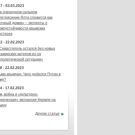
7 - 03.03.2023
и очередном сильном
летрясении Ялта сложится как
точный домик» – эксперты о
смоустойчивости крымских
остроек
2 - 22.02.2023
 Севастополь остался без новых
сажирских катеров из-за
ополитической ситуации»
8 - 22.02.2023
ьма крымчан: Чего добился Путин в
му?
4 - 17.02.2023
м, война и «культурно-
орическая» экспансия Кремля на
аину
Другие статьи