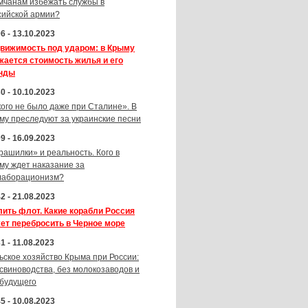
мчанам избежать службы в
сийской армии?
6 - 13.10.2023
вижимость под ударом: в Крыму
жается стоимость жилья и его
нды
0 - 10.10.2023
кого не было даже при Сталине». В
му преследуют за украинские песни
9 - 16.09.2023
рашилки» и реальность. Кого в
му ждет наказание за
лаборационизм?
2 - 21.08.2023
лить флот. Какие корабли Россия
ет перебросить в Черное море
1 - 11.08.2023
ьское хозяйство Крыма при России:
 свиноводства, без молокозаводов и
 будущего
5 - 10.08.2023