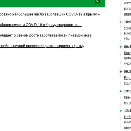
Авт
воп
опе
ровано наибольшее число заболевших COVID-19 в Крыму –
10:0
заболеваемости COVID-19 в Крыму сохраняется –
Чуд
вин
общает о резком росте заболеваемости пневмонией в
убы
 внебольничной пневмонии резко выросло в Крыму
09:4
Кам
фло
укр
09:3
Вер
сви
19:2
Кры
мот
12:4
Изб
чин
про