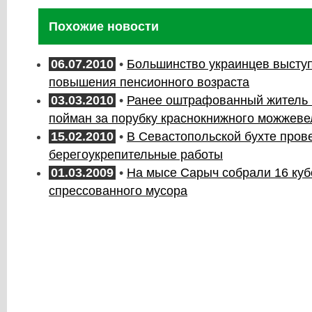
Похожие новости
06.07.2010
•
Большинство украинцев высту
повышения пенсионного возраста
03.03.2010
•
Ранее оштрафованный житель 
пойман за порубку краснокнижного можжеве
15.02.2010
•
В Севастопольской бухте пров
берегоукрепительные работы
01.03.2009
•
На мысе Сарыч собрали 16 ку
спрессованного мусора