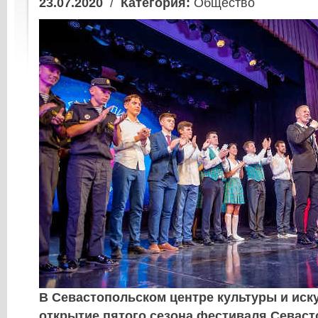
23.07.2020
/
Категория:
Общество
В Севастопольском центре культуры и иск
открытие пятого сезона фестиваля Севас