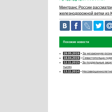
Минтранс России рассматри
железнодорожной ветки из
Похожие новости
28.05.2019
•
За незаконную розн
18.04.2019
•
Севастопольца судя
12.11.2015
•
За поддельные акци
тысяч
13.11.2014
•
Несовершеннолетне