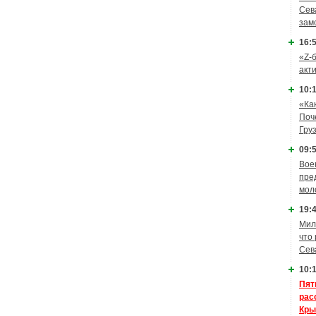
Сев
зам
16:5
«Z-
акт
10:1
«Ка
Поч
Гру
09:5
Вое
пре
мол
19:4
Мил
что
Сев
10:1
Пят
рас
Кры