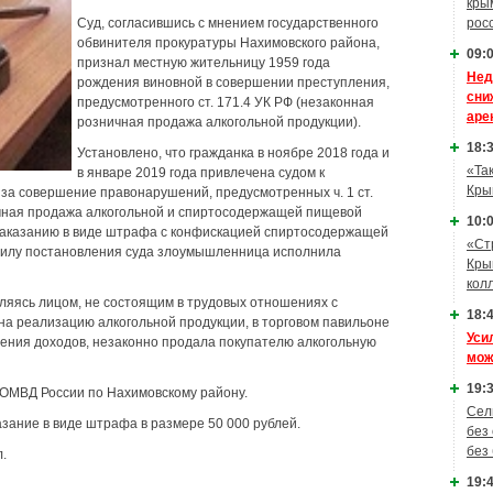
кры
Суд, согласившись с мнением государственного
рос
обвинителя прокуратуры Нахимовского района,
09:0
признал местную жительницу 1959 года
Нед
рождения виновной в совершении преступления,
сни
предусмотренного ст. 171.4 УК РФ (незаконная
аре
розничная продажа алкогольной продукции).
18:3
Установлено, что гражданка в ноябре 2018 года и
«Та
в январе 2019 года привлечена судом к
Кры
за совершение правонарушений, предусмотренных ч. 1 ст.
ичная продажа алкогольной и спиртосодержащей пищевой
10:0
 наказанию в виде штрафа с конфискацией спиртосодержащей
«Ст
 силу постановления суда злоумышленница исполнила
Кры
кол
вляясь лицом, не состоящим в трудовых отношениях с
18:4
а реализацию алкогольной продукции, в торговом павильоне
Уси
чения доходов, незаконно продала покупателю алкогольную
мож
19:3
 ОМВД России по Нахимовскому району.
Сел
ание в виде штрафа в размере 50 000 рублей.
без
без
.
19:4