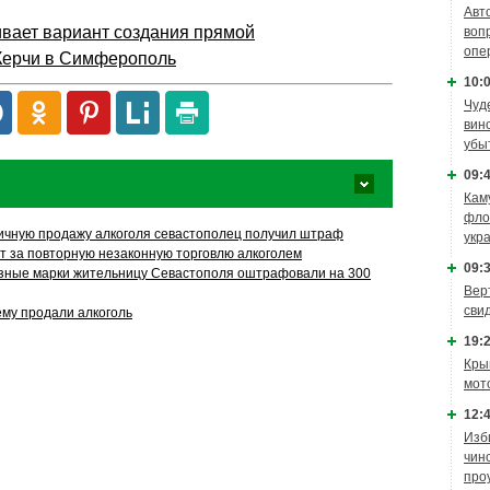
Авт
вает вариант создания прямой
воп
опе
 Керчи в Симферополь
10:0
Чуд
вин
убы
09:4
Кам
фло
ичную продажу алкоголя севастополец получил штраф
укр
т за повторную незаконную торговлю алкоголем
09:3
зные марки жительницу Севастополя оштрафовали на 300
Вер
сви
му продали алкоголь
19:2
Кры
мот
12:4
Изб
чин
про