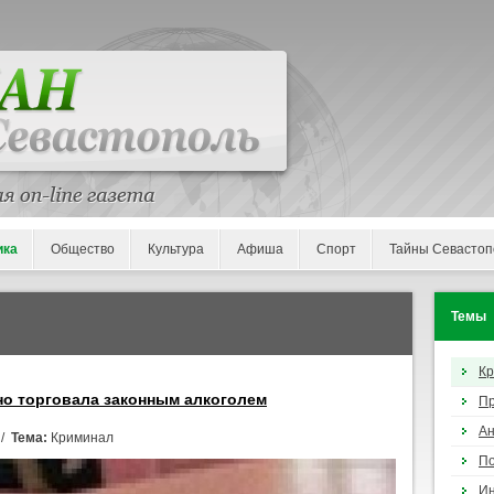
ика
Общество
Культура
Афиша
Спорт
Тайны Севастоп
Темы
К
но торговала законным алкоголем
П
Ан
 /
Тема:
Криминал
По
И