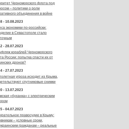
оритет Черноморского флота под
росом – политики о роли
ративного объединения в войне
8 - 10.08.2023
еса экономики по-российски:
оделие в Севастополе стало
точным
2 - 28.07.2023
уфляж кораблей Черноморского
та России: попытка спасти их от
аинских дронов?
4 - 27.07.2023
толетная угроза исходит из Крыма,
детельствуют спутниковые снимки
0 - 13.07.2023
мская «буханка» с электрическим
ором
5 - 04.07.2023
ирательное правосудие в Крыму:
овникам – условные сроки,
украинским гражданам – реальные