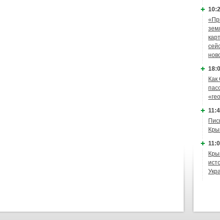
10:2
«Пр
зем
кар
сей
нов
18:0
Как
пас
«ге
11:4
Пис
Кры
11:0
Кры
ист
Укр