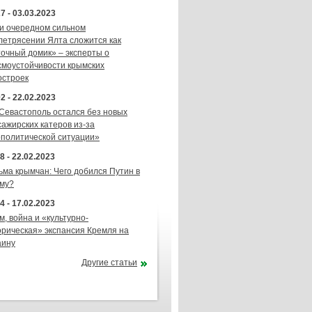
7 - 03.03.2023
и очередном сильном
летрясении Ялта сложится как
точный домик» – эксперты о
смоустойчивости крымских
остроек
2 - 22.02.2023
 Севастополь остался без новых
сажирских катеров из-за
ополитической ситуации»
8 - 22.02.2023
ьма крымчан: Чего добился Путин в
му?
4 - 17.02.2023
м, война и «культурно-
орическая» экспансия Кремля на
аину
Другие статьи