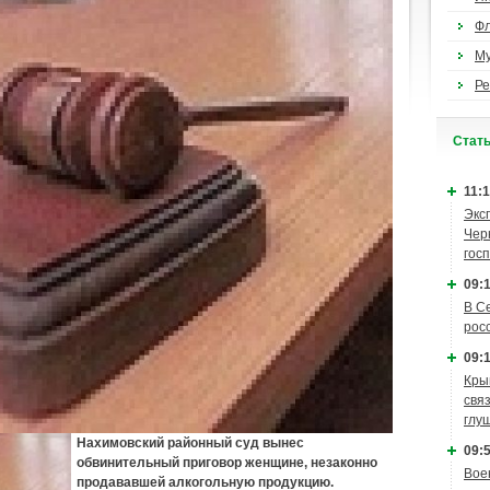
Ф
М
Ре
Cтат
11:1
Экс
Чер
гос
09:1
В С
рос
09:1
Кры
связ
глу
Нахимовский районный суд вынес
09:5
обвинительный приговор женщине, незаконно
Вое
продававшей алкогольную продукцию.