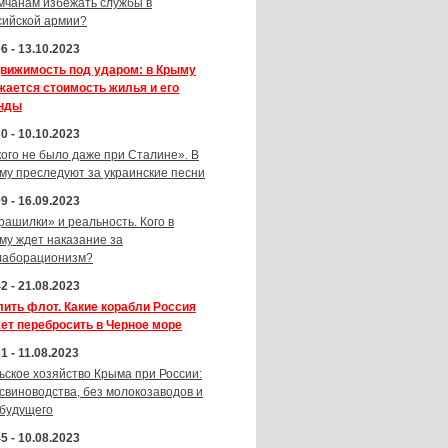
мчанам избежать службы в
сийской армии?
6 - 13.10.2023
вижимость под ударом: в Крыму
жается стоимость жилья и его
нды
0 - 10.10.2023
кого не было даже при Сталине». В
му преследуют за украинские песни
9 - 16.09.2023
рашилки» и реальность. Кого в
му ждет наказание за
лаборационизм?
2 - 21.08.2023
лить флот. Какие корабли Россия
ет перебросить в Черное море
1 - 11.08.2023
ьское хозяйство Крыма при России:
 свиноводства, без молокозаводов и
 будущего
5 - 10.08.2023