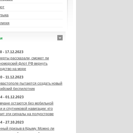
лот
узыка
лигия
ьи
0 - 17.12.2023
перты рассказали, сможет ли
номорский флот РФ вернуть
подство на море
0 - 11.12.2023
евастополе пытаются создать новый
сийский беспилотник
4 - 01.12.2023
мчане остаются без мобильной
и и спутниковой навигации: кто
шит эти сигналы на полуострове
4 - 27.10.2023
нный призыв в Крыму. Можно ли