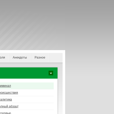
оля
Анекдоты
Разное
риминал
роисшествия
алитика
лный абзац!
нтервью