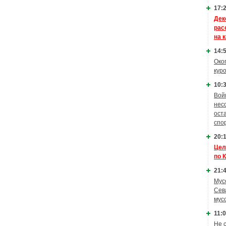
17:2
Дек
рас
на 
14:5
Око
кур
10:3
Вой
нес
ост
спо
20:1
Цел
по 
21:4
Мус
Сев
мус
11:0
Не 