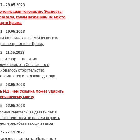
7 - 28.05.2023
олонизация топонимии. Эксперты
сказали, каким названиям не место
карте Крыма
1 - 19.05.2023
пы на пляжах и «замки из песка»
ортных проектов в Крыму
2 - 11.05.2023
на и спорт – понятия
овместимые: в Севастополе
ановилось строительство
рткомплекса и ледового дворца
5 - 03.05.2023
ь №1: чем Украина может ударить
Керченскому мосту
5 - 02.05.2023
орная канитель: за девять лет в
астополе так и не начали строить
ороперерабатывающий завод
7 - 22.04.2023
суждено построить: обещанные