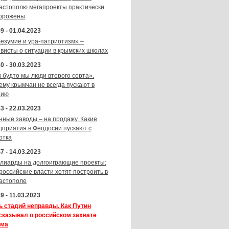
астополю мегапроекты практически
орожены
9 - 01.04.2023
безумие и ура-патриотизм» –
ивисты о ситуации в крымских школах
0 - 30.03.2023
к будто мы люди второго сорта».
ему крымчан не всегда пускают в
зию
3 - 22.03.2023
нные заводы – на продажу. Какие
дприятия в Феодосии пускают с
отка
7 - 14.03.2023
лиарды на долгоиграющие проекты:
 российские власти хотят построить в
астополе
9 - 11.03.2023
ь стадий неправды. Как Путин
сказывал о российском захвате
ма