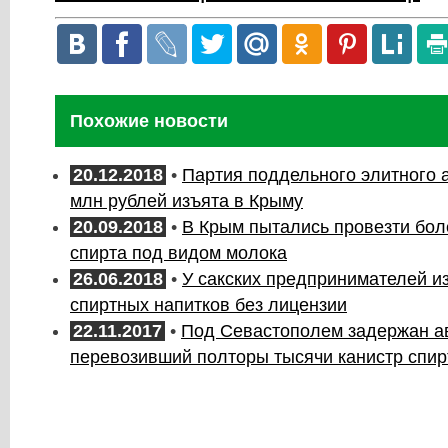
Похожие новости
20.12.2018
•
Партия поддельного элитного а
млн рублей изъята в Крыму
20.09.2018
•
В Крым пытались провезти бол
спирта под видом молока
26.06.2018
•
У сакских предпринимателей и
спиртных напитков без лицензии
22.11.2017
•
Под Севастополем задержан а
перевозивший полторы тысячи канистр спир