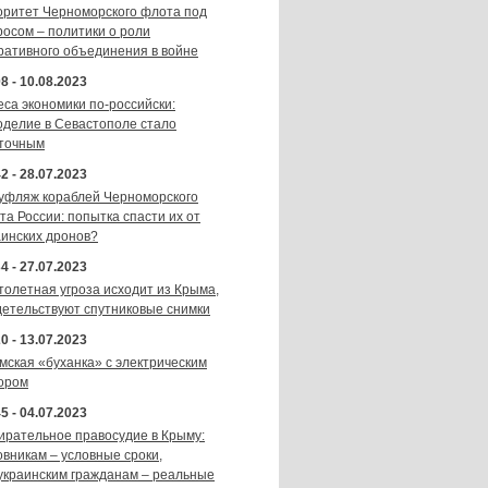
оритет Черноморского флота под
росом – политики о роли
ративного объединения в войне
8 - 10.08.2023
еса экономики по-российски:
оделие в Севастополе стало
точным
2 - 28.07.2023
уфляж кораблей Черноморского
та России: попытка спасти их от
аинских дронов?
4 - 27.07.2023
толетная угроза исходит из Крыма,
детельствуют спутниковые снимки
0 - 13.07.2023
мская «буханка» с электрическим
ором
5 - 04.07.2023
ирательное правосудие в Крыму:
овникам – условные сроки,
украинским гражданам – реальные