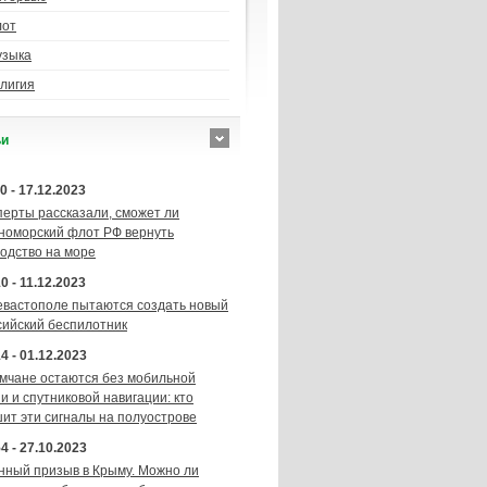
лот
узыка
лигия
ьи
0 - 17.12.2023
перты рассказали, сможет ли
номорский флот РФ вернуть
подство на море
0 - 11.12.2023
евастополе пытаются создать новый
сийский беспилотник
4 - 01.12.2023
мчане остаются без мобильной
и и спутниковой навигации: кто
шит эти сигналы на полуострове
4 - 27.10.2023
нный призыв в Крыму. Можно ли