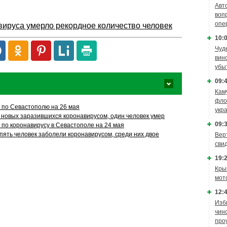
Авт
воп
опе
авируса умерло рекордное количество человек
10:0
Чуд
вин
убы
09:4
Кам
фло
 по Севастополю на 26 мая
укр
 новых заразившихся коронавирусом, один человек умер
09:3
 по коронавирусу в Севастополе на 24 мая
пять человек заболели коронавирусом, среди них двое
Вер
сви
19:2
Кры
мот
12:4
Изб
чин
про