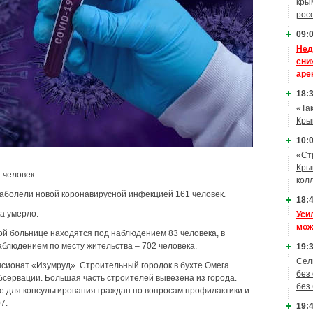
кры
рос
09:0
Нед
сни
аре
18:3
«Та
Кры
10:0
«Ст
Кры
 человек.
кол
 заболели новой коронавирусной инфекцией 161 человек.
18:4
а умерло.
Уси
мож
й больнице находятся под наблюдением 83 человека, в
аблюдением по месту жительства – 702 человека.
19:3
Сел
сионат «Изумруд». Строительный городок в бухте Омега
без
сервации. Большая часть строителей вывезена из города.
без
е для консультирования граждан по вопросам профилактики и
7.
19:4