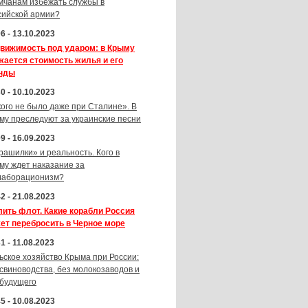
мчанам избежать службы в
сийской армии?
6 - 13.10.2023
вижимость под ударом: в Крыму
жается стоимость жилья и его
нды
0 - 10.10.2023
кого не было даже при Сталине». В
му преследуют за украинские песни
9 - 16.09.2023
рашилки» и реальность. Кого в
му ждет наказание за
лаборационизм?
2 - 21.08.2023
лить флот. Какие корабли Россия
ет перебросить в Черное море
1 - 11.08.2023
ьское хозяйство Крыма при России:
 свиноводства, без молокозаводов и
 будущего
5 - 10.08.2023