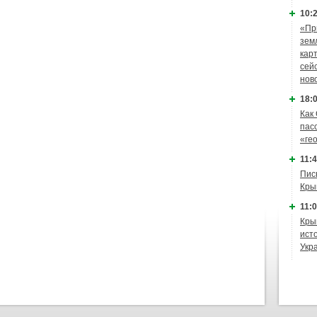
10:2
«Пр
зем
кар
сей
нов
18:0
Как
пас
«ге
11:4
Пис
Кры
11:0
Кры
ист
Укр