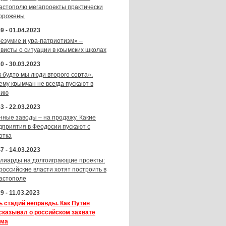
астополю мегапроекты практически
орожены
9 - 01.04.2023
безумие и ура-патриотизм» –
ивисты о ситуации в крымских школах
0 - 30.03.2023
к будто мы люди второго сорта».
ему крымчан не всегда пускают в
зию
3 - 22.03.2023
нные заводы – на продажу. Какие
дприятия в Феодосии пускают с
отка
7 - 14.03.2023
лиарды на долгоиграющие проекты:
 российские власти хотят построить в
астополе
9 - 11.03.2023
ь стадий неправды. Как Путин
сказывал о российском захвате
ма