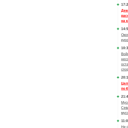
17:2
Дек
рас
на 
14:5
Око
кур
10:3
Вой
нес
ост
спо
20:1
Цел
по 
21:4
Мус
Сев
мус
11:0
Не 