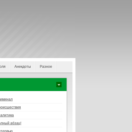
оля
Анекдоты
Разное
риминал
роисшествия
алитика
лный абзац!
нтервью