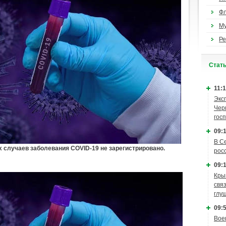
Ф
М
Ре
Cтат
11:1
Экс
Чер
гос
09:1
В С
х случаев заболевания COVID-19 не зарегистрировано.
рос
09:1
Кры
связ
глу
09:5
Вое