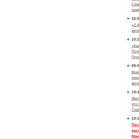
Сев
зам
16:5
«Z-
акт
10:1
«Ка
Поч
Гру
09:5
Вое
пре
мол
19:4
Мил
что
Сев
10:1
Пят
рас
Кры