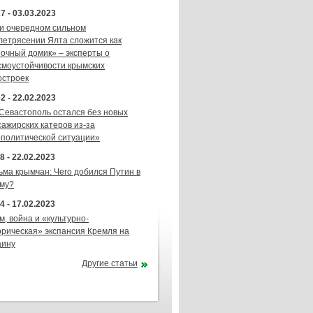
7 - 03.03.2023
и очередном сильном
летрясении Ялта сложится как
точный домик» – эксперты о
смоустойчивости крымских
остроек
2 - 22.02.2023
 Севастополь остался без новых
сажирских катеров из-за
ополитической ситуации»
8 - 22.02.2023
ьма крымчан: Чего добился Путин в
му?
4 - 17.02.2023
м, война и «культурно-
орическая» экспансия Кремля на
аину
Другие статьи