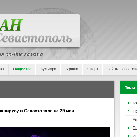
ка
Общество
Культура
Афиша
Спорт
Тайны Севастоп
Темы
К
авирусу в Севастополе на 29 мая
П
Ан
По
И