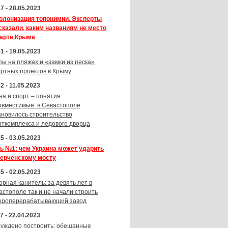
7 - 28.05.2023
олонизация топонимии. Эксперты
сказали, каким названиям не место
карте Крыма
1 - 19.05.2023
пы на пляжах и «замки из песка»
ортных проектов в Крыму
2 - 11.05.2023
на и спорт – понятия
овместимые: в Севастополе
ановилось строительство
рткомплекса и ледового дворца
5 - 03.05.2023
ь №1: чем Украина может ударить
Керченскому мосту
5 - 02.05.2023
орная канитель: за девять лет в
астополе так и не начали строить
ороперерабатывающий завод
7 - 22.04.2023
суждено построить: обещанные