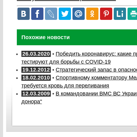
Похожие новости
26.03.2020
•
Победить коронавирус: какие 
тестируют для борьбы с COVID-19
19.12.2012
•
Стратегический запас в опасно
18.02.2010
•
Спортивному комментатору Ме
требуется кровь для переливания
12.03.2009
•
В командовании ВМС ВС Украи
донора"