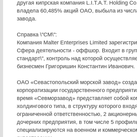
другая
кипрская компания L.I.T.A.T. Holding Co.
владела 60,485% акций ОАО, выбыла из числ
завода.
Справка \"СМ\":
Компания Malter Enterprises Limited зарегистр
Сфера деятельности - оффшор. Входит в
гру
стандарт\"
, контроль над которой осуществля
бизнесмен
Григоришин Константин Иванович
.
ОАО «Севастопольский морской завод»
созда
корпоратизации государственного предприяти
время «Севморзавод» представляет собой к
холдингового типа, в структуру которого вход
ограниченной ответственностью, 2 акционерн
дочерних предприятия, в том числе 5 профи
специализируются на военном и коммерческо