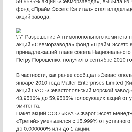
59,9585% акций «Севморзавода», выбыла из ч
фонд «Прайм Эссетс Кэпитал» стал владельце
акций завода.
Разрешение Антимонопольного комитета н
акций «Севморзавода» фонд «Прайм Эссетс К
принадлежащий главе совета Национального 
Петру Порошенко
, получил в сентябре 2010 го
В частности, как ранее сообщал «Севастопол
январе 2010 года Malter Enterprises Limited (К
акций ОАО «Севастопольский морской завод» 
43,9586% до 59,9585% голосующих акций от у
эмитента.
Пакет акций ООО «КУА «Сварог Эссет Мене
«Третий» уменьшился с 15,999% от уставного
до 0,000000% или до 1 акции.