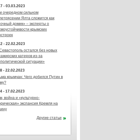
7 - 03.03.2023
и очередном сильном
летрясении Ялта сложится как
точный домик» – эксперты о
смоустойчивости крымских
остроек
2 - 22.02.2023
 Севастополь остался без новых
сажирских катеров из-за
ополитической ситуации»
8 - 22.02.2023
ьма крымчан: Чего добился Путин в
му?
4 - 17.02.2023
м, война и «культурно-
орическая» экспансия Кремля на
аину
Другие статьи