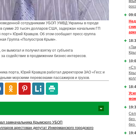
кры
рос
09:0
Нед
проведенной сотрудниками УБОП УМВД Украины в городе
сни
и в сумме 20 тысяч долларов США, задержан начальник ГП
аре
 порт» Юрий Кравцов. Об этом сообщает пресс-группа
ная Группа «Полуостров Крым».
18:3
«Та
он вымогал и получил взятку от субъекта
Кры
за содействие в продвижении бизнес-интересов.
10:0
«Ст
ника порта, Юрий Кравцов работал директором ЗАО «Гесс и
Кры
дными морскими перевозками пассажиров и грузов.
кол
18:4
Уси
мож
19:3
Сел
без
вал замначальника Крымского УБОП
без
долларов арестован депутат Инкерманского городского
19:4