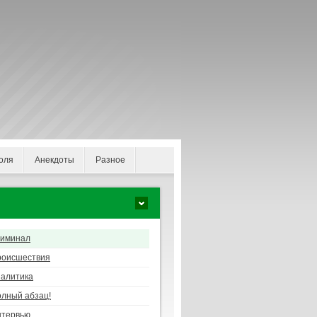
оля
Анекдоты
Разное
риминал
роисшествия
алитика
лный абзац!
нтервью