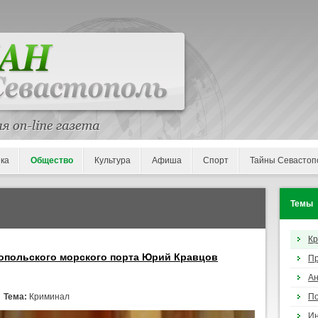
ка
Общество
Культура
Афиша
Спорт
Тайны Севастоп
Темы
К
опольского морского порта Юрий Кравцов
П
Ан
/
Тема:
Криминал
По
И