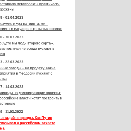
астополю мегапроекты практически
орожены
9 - 01.04.2023
безумие и ура-патриотизм» –
ивисты о ситуации в крымских школах
0 - 30.03.2023
к будто мы люди второго сорта».
ему крымчан не всегда пускают в
зию
3 - 22.03.2023
нные заводы – на продажу. Какие
дприятия в Феодосии пускают с
отка
7 - 14.03.2023
лиарды на долгоиграющие проекты:
 российские власти хотят построить в
астополе
9 - 11.03.2023
ь стадий неправды. Как Путин
сказывал о российском захвате
ма