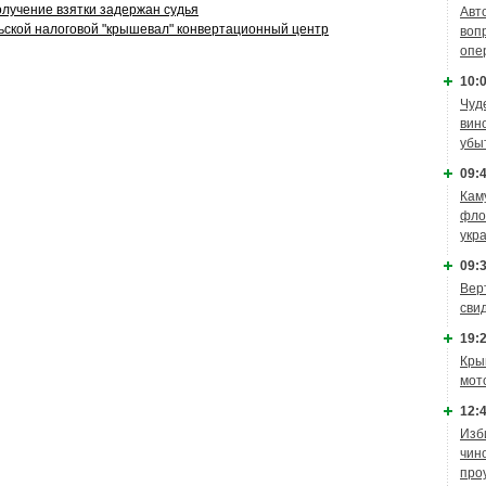
олучение взятки задержан судья
Авт
ской налоговой "крышевал" конвертационный центр
воп
опе
10:0
Чуд
вин
убы
09:4
Кам
фло
укр
09:3
Вер
сви
19:2
Кры
мот
12:4
Изб
чин
про