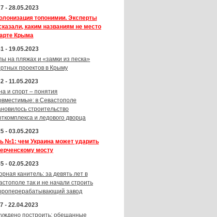
7 - 28.05.2023
олонизация топонимии. Эксперты
сказали, каким названиям не место
карте Крыма
1 - 19.05.2023
пы на пляжах и «замки из песка»
ортных проектов в Крыму
2 - 11.05.2023
на и спорт – понятия
овместимые: в Севастополе
ановилось строительство
рткомплекса и ледового дворца
5 - 03.05.2023
ь №1: чем Украина может ударить
Керченскому мосту
5 - 02.05.2023
орная канитель: за девять лет в
астополе так и не начали строить
ороперерабатывающий завод
7 - 22.04.2023
суждено построить: обещанные