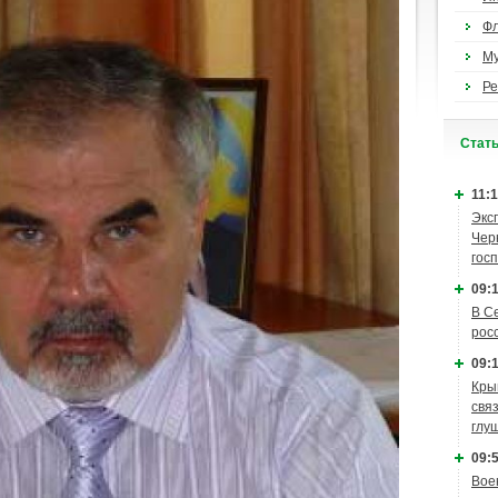
Ф
М
Ре
Cтат
11:1
Экс
Чер
гос
09:1
В С
рос
09:1
Кры
связ
глу
09:5
Вое