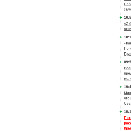
Сев
зам
16:5
«Z-
акт
10:1
«Ка
Поч
Гру
09:5
Вое
пре
мол
19:4
Мил
что
Сев
10:1
Пят
рас
Кры