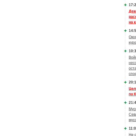
17:2
Дек
рас
на 
14:5
Око
кур
10:3
Вой
нес
ост
спо
20:1
Цел
по 
21:4
Мус
Сев
мус
11:0
Не 