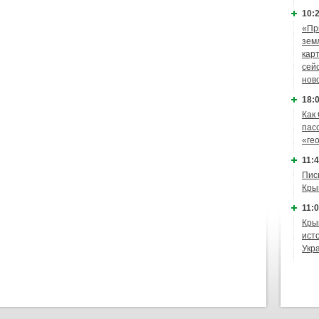
10:2
«Пр
зем
кар
сей
нов
18:0
Как
пас
«ге
11:4
Пис
Кры
11:0
Кры
ист
Укр