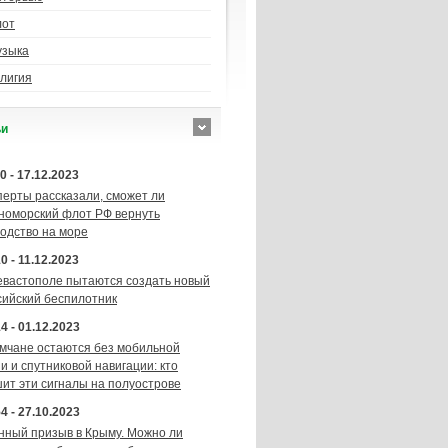
лот
узыка
лигия
ьи
0 - 17.12.2023
перты рассказали, сможет ли
номорский флот РФ вернуть
подство на море
0 - 11.12.2023
евастополе пытаются создать новый
сийский беспилотник
4 - 01.12.2023
мчане остаются без мобильной
и и спутниковой навигации: кто
шит эти сигналы на полуострове
4 - 27.10.2023
нный призыв в Крыму. Можно ли