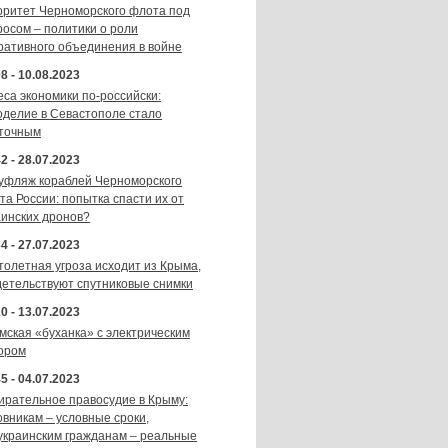
оритет Черноморского флота под
росом – политики о роли
ративного объединения в войне
8 - 10.08.2023
еса экономики по-российски:
оделие в Севастополе стало
точным
2 - 28.07.2023
уфляж кораблей Черноморского
та России: попытка спасти их от
аинских дронов?
4 - 27.07.2023
толетная угроза исходит из Крыма,
детельствуют спутниковые снимки
0 - 13.07.2023
мская «буханка» с электрическим
ором
5 - 04.07.2023
ирательное правосудие в Крыму:
овникам – условные сроки,
украинским гражданам – реальные