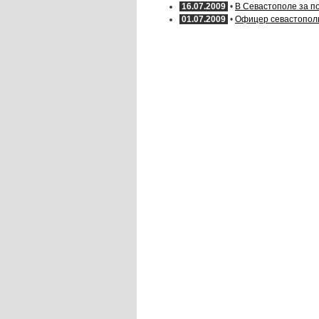
16.07.2009
•
В Севастополе за п
01.07.2009
•
Офицер севастополь