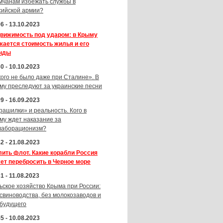
мчанам избежать службы в
сийской армии?
6 - 13.10.2023
вижимость под ударом: в Крыму
жается стоимость жилья и его
нды
0 - 10.10.2023
кого не было даже при Сталине». В
му преследуют за украинские песни
9 - 16.09.2023
рашилки» и реальность. Кого в
му ждет наказание за
лаборационизм?
2 - 21.08.2023
лить флот. Какие корабли Россия
ет перебросить в Черное море
1 - 11.08.2023
ьское хозяйство Крыма при России:
 свиноводства, без молокозаводов и
 будущего
5 - 10.08.2023