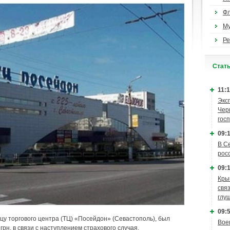
Ф
М
Ре
Cтат
11:1
Экс
Чер
гос
09:1
В С
рос
09:1
Кры
связ
глу
09:5
цу торгового центра (ТЦ) «Посейдон» (Севастополь), был
Вое
рн. в связи с наступлением страхового случая.