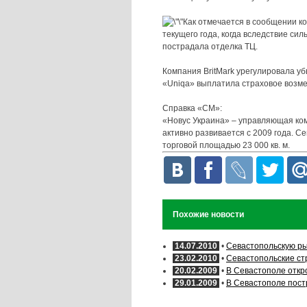
Как отмечается в сообщении к
текущего года, когда вследствие си
пострадала отделка ТЦ.
Компания BritMark урегулировала у
«Uniqa» выплатила страховое возме
Справка «СМ»:
«Новус Украина» – управляющая ком
активно развивается с 2009 года. 
торговой площадью 23 000 кв. м.
Похожие новости
14.07.2010
•
Севастопольскую р
23.02.2010
•
Севастопольские ст
20.02.2009
•
В Севастополе откр
29.01.2009
•
В Севастополе пост