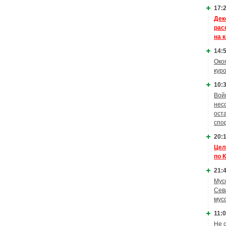
17:2
Дек
рас
на 
14:5
Око
кур
10:3
Вой
нес
ост
спо
20:1
Цел
по 
21:4
Мус
Сев
мус
11:0
Не 