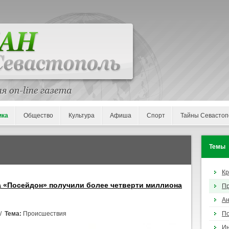
ика
Общество
Культура
Афиша
Спорт
Тайны Севастоп
Темы
К
 «Посейдон» получили более четверти миллиона
П
Ан
 /
Тема:
Происшествия
По
И