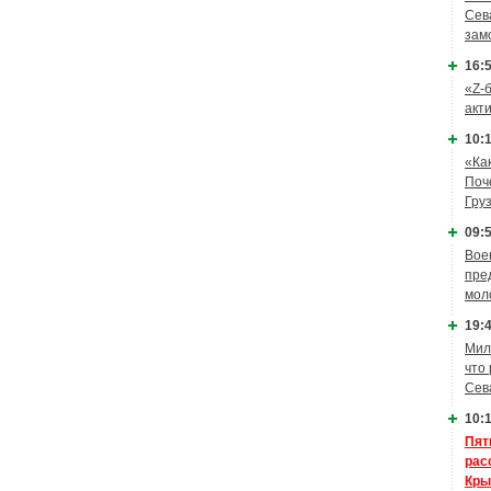
Сев
зам
16:5
«Z-
акт
10:1
«Ка
Поч
Гру
09:5
Вое
пре
мол
19:4
Мил
что
Сев
10:1
Пят
рас
Кры