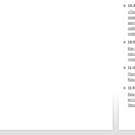
10:2
«Пр
зем
кар
сей
нов
18:0
Как
пас
«ге
11:4
Пис
Кры
11:0
Кры
ист
Укр