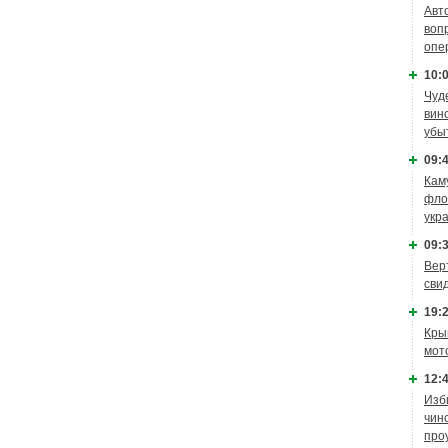
Авт
воп
опе
10:0
Чуд
вин
убы
09:4
Кам
фло
укр
09:3
Вер
сви
19:2
Кры
мот
12:4
Изб
чин
про