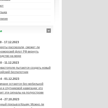
лот
узыка
лигия
ьи
0 - 17.12.2023
перты рассказали, сможет ли
номорский флот РФ вернуть
подство на море
0 - 11.12.2023
евастополе пытаются создать новый
сийский беспилотник
4 - 01.12.2023
мчане остаются без мобильной
и и спутниковой навигации: кто
шит эти сигналы на полуострове
4 - 27.10.2023
нный призыв в Крыму. Можно ли