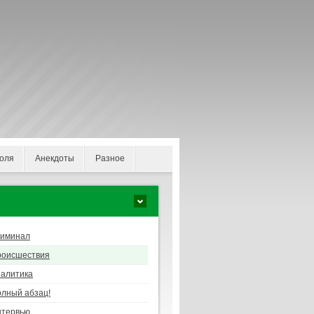
оля
Анекдоты
Разное
риминал
роисшествия
алитика
лный абзац!
нтервью