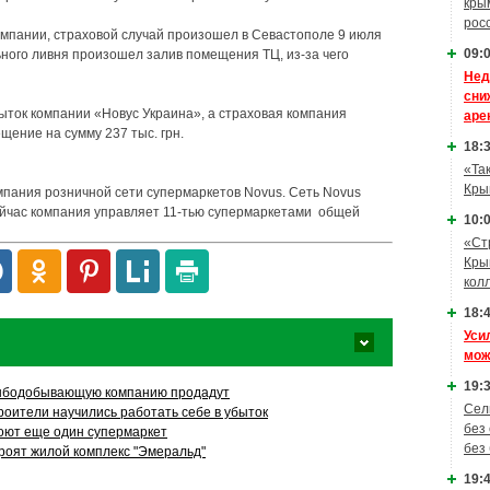
кры
рос
омпании, страховой случай произошел в Севастополе 9 июля
09:0
льного ливня произошел залив помещения ТЦ, из-за чего
Нед
сни
быток компании «Новус Украина», а страховая компания
аре
щение на сумму 237 тыс. грн.
18:3
«Та
Кры
пания розничной сети супермаркетов Novus. Сеть Novus
Сейчас компания управляет 11-тью супермаркетами общей
10:0
«Ст
Кры
кол
18:4
Уси
мож
19:3
ыбодобывающую компанию продадут
Сел
роители научились работать себе в убыток
без
оют еще один супермаркет
без
роят жилой комплекс "Эмеральд"
19:4