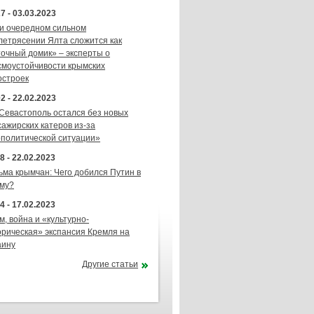
7 - 03.03.2023
и очередном сильном
летрясении Ялта сложится как
точный домик» – эксперты о
смоустойчивости крымских
остроек
2 - 22.02.2023
 Севастополь остался без новых
сажирских катеров из-за
ополитической ситуации»
8 - 22.02.2023
ьма крымчан: Чего добился Путин в
му?
4 - 17.02.2023
м, война и «культурно-
орическая» экспансия Кремля на
аину
Другие статьи