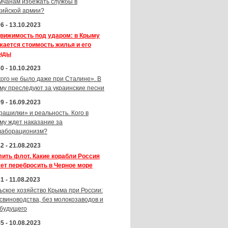
мчанам избежать службы в
сийской армии?
6 - 13.10.2023
вижимость под ударом: в Крыму
жается стоимость жилья и его
нды
0 - 10.10.2023
кого не было даже при Сталине». В
му преследуют за украинские песни
9 - 16.09.2023
рашилки» и реальность. Кого в
му ждет наказание за
лаборационизм?
2 - 21.08.2023
лить флот. Какие корабли Россия
ет перебросить в Черное море
1 - 11.08.2023
ьское хозяйство Крыма при России:
 свиноводства, без молокозаводов и
 будущего
5 - 10.08.2023