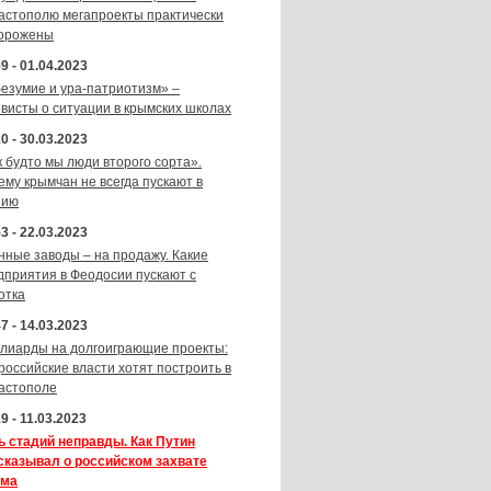
астополю мегапроекты практически
орожены
9 - 01.04.2023
безумие и ура-патриотизм» –
ивисты о ситуации в крымских школах
0 - 30.03.2023
к будто мы люди второго сорта».
ему крымчан не всегда пускают в
зию
3 - 22.03.2023
нные заводы – на продажу. Какие
дприятия в Феодосии пускают с
отка
7 - 14.03.2023
лиарды на долгоиграющие проекты:
 российские власти хотят построить в
астополе
9 - 11.03.2023
ь стадий неправды. Как Путин
сказывал о российском захвате
ма