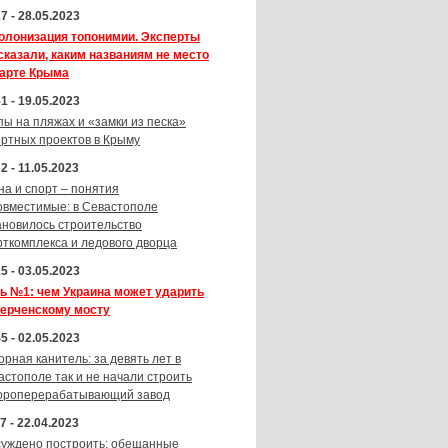
7 - 28.05.2023
олонизация топонимии. Эксперты
сказали, каким названиям не место
карте Крыма
1 - 19.05.2023
пы на пляжах и «замки из песка»
ортных проектов в Крыму
2 - 11.05.2023
на и спорт – понятия
овместимые: в Севастополе
ановилось строительство
рткомплекса и ледового дворца
5 - 03.05.2023
ь №1: чем Украина может ударить
Керченскому мосту
5 - 02.05.2023
орная канитель: за девять лет в
астополе так и не начали строить
ороперерабатывающий завод
7 - 22.04.2023
суждено построить: обещанные