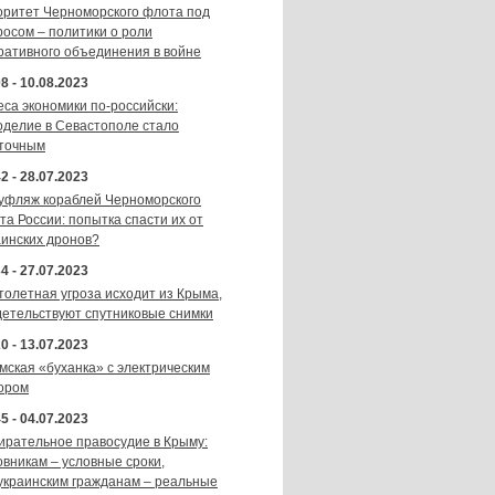
оритет Черноморского флота под
росом – политики о роли
ративного объединения в войне
8 - 10.08.2023
еса экономики по-российски:
оделие в Севастополе стало
точным
2 - 28.07.2023
уфляж кораблей Черноморского
та России: попытка спасти их от
аинских дронов?
4 - 27.07.2023
толетная угроза исходит из Крыма,
детельствуют спутниковые снимки
0 - 13.07.2023
мская «буханка» с электрическим
ором
5 - 04.07.2023
ирательное правосудие в Крыму:
овникам – условные сроки,
украинским гражданам – реальные