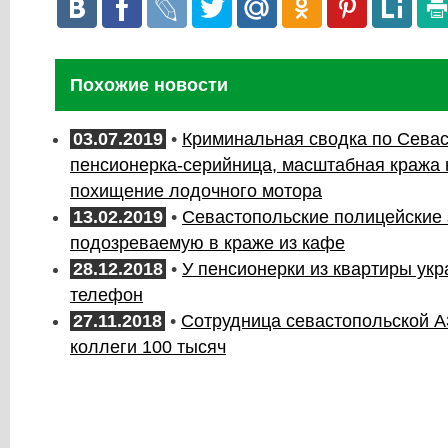
Похожие новости
03.07.2019
•
Криминальная сводка по Сева
пенсионерка-серийница, масштабная кража 
похищение лодочного мотора
13.02.2019
•
Севастопольские полицейские
подозреваемую в краже из кафе
28.12.2018
•
У пенсионерки из квартиры ук
телефон
27.11.2018
•
Сотрудница севастопольской А
коллеги 100 тысяч