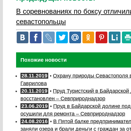
В соревнованиях по боксу отличил
севастопольцы
Похожие новости
28.11.2019
•
Охрану природы Севастополя 
Гаврилова
20.11.2019
•
Пруд Туристский в Байдарской
восстановлен – Севприроднадзор
23.06.2019
•
Пруд в Байдарской долине по
осушили для ремонта – Севприроднадзор
24.08.2016
•
В Пятой балке предпринимател
заняли озера и брали деньги с граждан за о