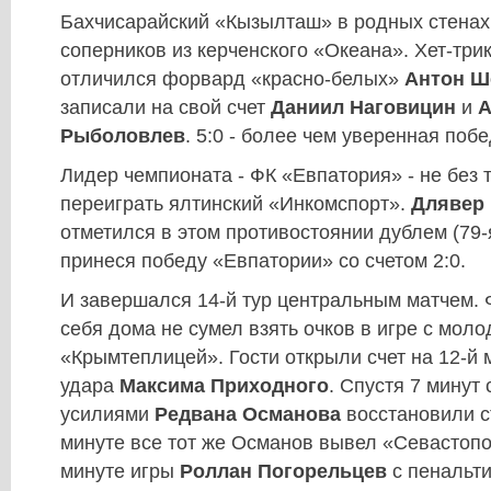
Бахчисарайский «Кызылташ» в родных стенах
соперников из керченского «Океана». Хет-три
отличился форвард «красно-белых»
Антон Ш
записали на свой счет
Даниил Наговицин
и
А
Рыболовлев
. 5:0 - более чем уверенная по
Лидер чемпионата - ФК «Евпатория» - не без 
переиграть ялтинский «Инкомспорт».
Длявер
отметился в этом противостоянии дублем (79-я
принеся победу «Евпатории» со счетом 2:0.
И завершался 14-й тур центральным матчем. 
себя дома не сумел взять очков в игре с мол
«Крымтеплицей». Гости открыли счет на 12-й 
удара
Максима Приходного
. Спустя 7 минут
усилиями
Редвана Османова
восстановили ст
минуте все тот же Османов вывел «Севастопо
минуте игры
Роллан Погорельцев
с пенальти