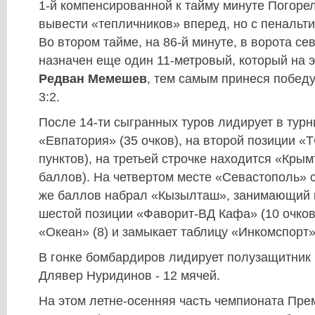
1-й компенсированной к тайму минуте Погоре
вывести «тепличников» вперед, но с пенальти
Во втором тайме, на 86-й минуте, в ворота с
назначен еще один 11-метровый, который на э
Редван Мемешев
, тем самым принеся побед
3:2.
После 14-ти сыгранных туров лидирует в тур
«Евпатория» (35 очков), на второй позиции «
пунктов), на третьей строчке находится «Кры
баллов). На четвертом месте «Севастополь» с
же баллов набрал «Кызылташ», занимающий п
шестой позиции «Фаворит-ВД Кафа» (10 очков
«Океан» (8) и замыкает таблицу «Инкомспорт» 
В гонке бомбардиров лидирует полузащитник
Длявер Нуридинов - 12 мячей.
На этом летне-осенняя часть чемпионата Пре