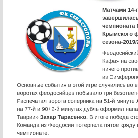
Матчами 14-г
завершилась
чемпионата 
Крымского ф
сезона-2019/
Феодосийски
Кафа» на сво
ничего проти
из Симферопо
Основные события в этой игре случились во в
воротах феодосийцев побывало три безответ
Распечатал ворота соперника на 51-й минуте
на 77-й и 90+2-й минутах дубль оформил на
Таврии»
Захар Тарасенко
. В итоге победа сто
Команда из Феодосии потерпела пятое кряду
чемпионате.