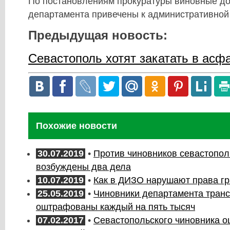
По постановлениям прокуратуры виновные д
департамента привечены к административной 
Предыдущая новость:
Севастополь хотят закатать в асф
Похожие новости
30.07.2019
•
Против чиновников севастопо
возбуждены два дела
10.07.2019
•
Как в ДИЗО нарушают права г
25.05.2019
•
Чиновники департамента тран
оштрафованы каждый на пять тысяч
07.02.2017
•
Севастопольского чиновника 