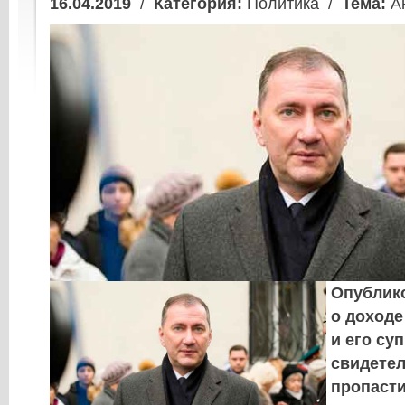
16.04.2019
/
Категория:
Политика /
Тема:
Ан
Опублик
о доходе
и его су
свидетел
пропаст