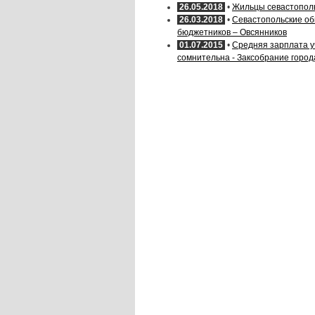
26.05.2018
•
Жильцы севастополь
26.03.2018
•
Севастопольские об
бюджетников – Овсянников
01.07.2015
•
Средняя зарплата у
сомнительна - Заксобрание город