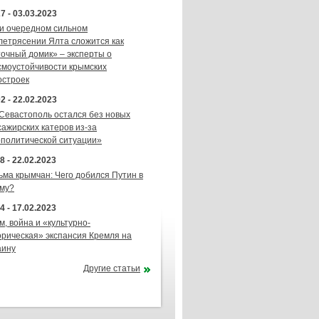
7 - 03.03.2023
и очередном сильном
летрясении Ялта сложится как
точный домик» – эксперты о
смоустойчивости крымских
остроек
2 - 22.02.2023
 Севастополь остался без новых
сажирских катеров из-за
ополитической ситуации»
8 - 22.02.2023
ьма крымчан: Чего добился Путин в
му?
4 - 17.02.2023
м, война и «культурно-
орическая» экспансия Кремля на
аину
Другие статьи