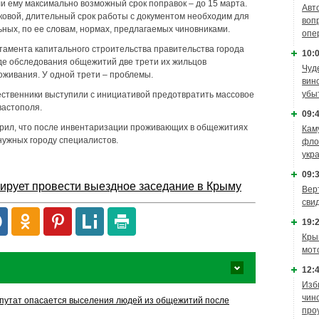
и ему максимально возможный срок поправок – до 15 марта.
Авт
овой, длительный срок работы с документом необходим для
воп
ьных, по ее словам, нормах, предлагаемых чиновниками.
опе
ртамента капитального строительства правительства города
10:0
оде обследования общежитий две трети их жильцов
Чуд
оживания. У одной трети – проблемы.
вин
убы
ественники выступили с инициативой предотвратить массовое
астополя.
09:4
орил, что после инвентаризации проживающих в общежитиях
Кам
нужных городу специалистов.
фло
укр
09:3
ирует провести выездное заседание в Крыму
Вер
сви
19:2
Кры
мот
12:4
Изб
чин
путат опасается выселения людей из общежитий после
про