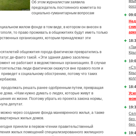
кры
Об этом журналистам заявила
рос
председатель постоянного комитета по
социально-гуманитарным вопросам
09:0
Нед
сни
циальном жилом фонде в том виде, в котором он внесен в
аре
ополя, то право проживать в общежитиях будут иметь только
дарственных организациях, которым принадлежат эти
18:3
«Та
есятилетий общежития города фактически превратились в
Кры
татус де-факто такой. «Эти здания давно заселены
10:0
омент не работают в ведомственных организациях. В случае
«Ст
стоятельства люди фактически окажутся вне правого поля и
Кры
 приведет к социальному обострению, потому что таких
кол
Щербакова.
18:4
но продолжать решать ранее одобренным путем, превращая
 дома. «Нам нужно думать о людях, которые живут в
Уси
шения их жизни. Поэтому убрать из проекта закона нормы,
мож
ула депутат.
19:3
 можно через создание фонда маневренного жилья, а также
Сел
квартирных жилых домов.
без
без
сегодня приняли в первом чтении правительственный
вления жилых помещений специализированного жилищного
19:4