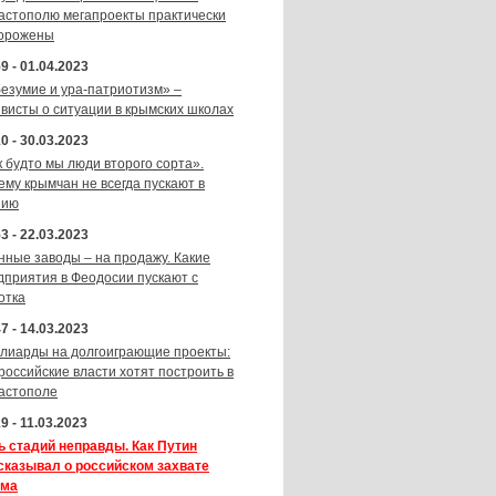
астополю мегапроекты практически
орожены
9 - 01.04.2023
безумие и ура-патриотизм» –
ивисты о ситуации в крымских школах
0 - 30.03.2023
к будто мы люди второго сорта».
ему крымчан не всегда пускают в
зию
3 - 22.03.2023
нные заводы – на продажу. Какие
дприятия в Феодосии пускают с
отка
7 - 14.03.2023
лиарды на долгоиграющие проекты:
 российские власти хотят построить в
астополе
9 - 11.03.2023
ь стадий неправды. Как Путин
сказывал о российском захвате
ма