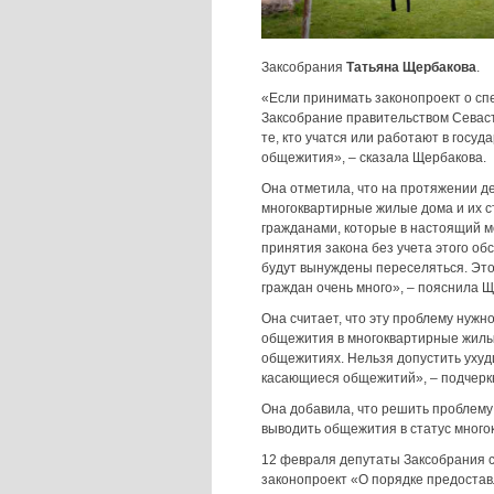
Заксобрания
Татьяна Щербакова
.
«Если принимать законопроект о спе
Заксобрание правительством Севаст
те, кто учатся или работают в госу
общежития», – сказала Щербакова.
Она отметила, что на протяжении д
многоквартирные жилые дома и их с
гражданами, которые в настоящий м
принятия закона без учета этого об
будут вынуждены переселяться. Это
граждан очень много», – пояснила 
Она считает, что эту проблему нуж
общежития в многоквартирные жилые
общежитиях. Нельзя допустить ухуд
касающиеся общежитий», – подчеркн
Она добавила, что решить проблему
выводить общежития в статус много
12 февраля депутаты Заксобрания 
законопроект «О порядке предоста