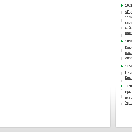
10:2
«Пр
зем
кар
сей
нов
18:0
Как
пас
«ге
11:4
Пис
Кры
11:0
Кры
ист
Укр