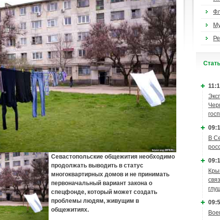
Ф
М
Ре
Cтат
11:1
Экс
Чер
гос
09:1
В С
рос
Севастопольские общежития необходимо
09:1
продолжать выводить в статус
Кры
многоквартирных домов и не принимать
связ
первоначальный вариант закона о
глу
спецфонде, который может создать
проблемы людям, живущим в
09:5
общежитиях.
Вое