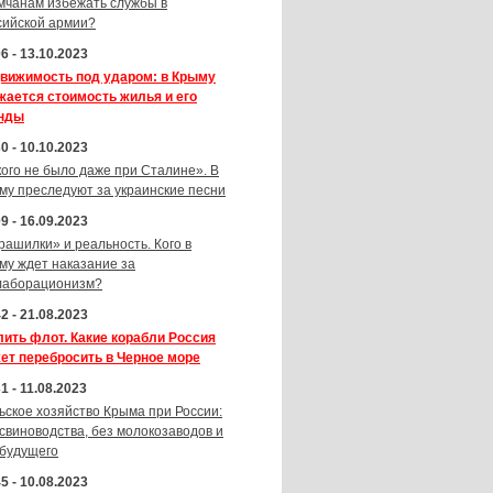
мчанам избежать службы в
сийской армии?
6 - 13.10.2023
вижимость под ударом: в Крыму
жается стоимость жилья и его
нды
0 - 10.10.2023
кого не было даже при Сталине». В
му преследуют за украинские песни
9 - 16.09.2023
рашилки» и реальность. Кого в
му ждет наказание за
лаборационизм?
2 - 21.08.2023
лить флот. Какие корабли Россия
ет перебросить в Черное море
1 - 11.08.2023
ьское хозяйство Крыма при России:
 свиноводства, без молокозаводов и
 будущего
5 - 10.08.2023