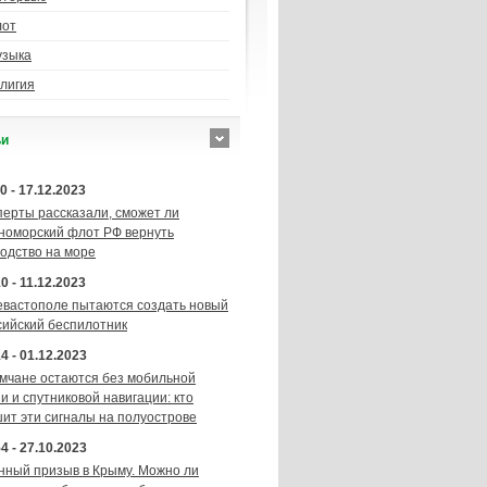
лот
узыка
лигия
ьи
0 - 17.12.2023
перты рассказали, сможет ли
номорский флот РФ вернуть
подство на море
0 - 11.12.2023
евастополе пытаются создать новый
сийский беспилотник
4 - 01.12.2023
мчане остаются без мобильной
и и спутниковой навигации: кто
шит эти сигналы на полуострове
4 - 27.10.2023
нный призыв в Крыму. Можно ли