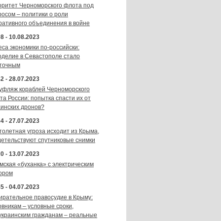
оритет Черноморского флота под
росом – политики о роли
ративного объединения в войне
8 - 10.08.2023
еса экономики по-российски:
оделие в Севастополе стало
точным
2 - 28.07.2023
уфляж кораблей Черноморского
та России: попытка спасти их от
аинских дронов?
4 - 27.07.2023
толетная угроза исходит из Крыма,
детельствуют спутниковые снимки
0 - 13.07.2023
мская «буханка» с электрическим
ором
5 - 04.07.2023
ирательное правосудие в Крыму:
овникам – условные сроки,
украинским гражданам – реальные