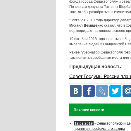
фонда города Севастополя» и отвел
По словам депутата Татьяны Щербак
того, чтобы разобраться в сомнител
5 октября 2018 года директор депа
Михаил Демиденко
сказал, что в х
подтверждают законность своего пр
19 октября 2018 года юристы и общ
выселение людей из общежитий Сев
Ранее губернатор Севастополя гов
там появятся свободные места для 
Предыдущая новость:
Совет Госдумы России план
Похожие новости
12.02.2019
•
Севастопольский де
принятия профильного закона