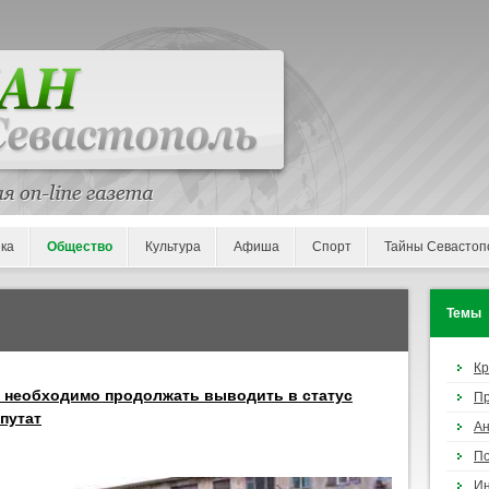
ка
Общество
Культура
Афиша
Спорт
Тайны Севастоп
Темы
К
 необходимо продолжать выводить в статус
П
путат
Ан
По
И