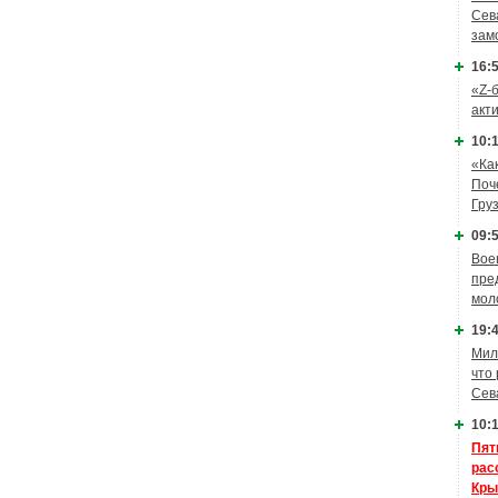
Сев
зам
16:5
«Z-
акт
10:1
«Ка
Поч
Гру
09:5
Вое
пре
мол
19:4
Мил
что
Сев
10:1
Пят
рас
Кры