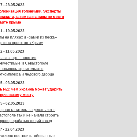
7 - 28.05.2023
олонизация топонимии. Эксперты
сказали, каким названиям не место
карте Крыма
1 - 19.05.2023
пы на пляжах и «замки из песка»
ортных проектов в Крыму
2 - 11.05.2023
на и спорт – понятия
овместимые: в Севастополе
ановилось строительство
рткомплекса и ледового дворца
5 - 03.05.2023
ь №1: чем Украина может ударить
Керченскому мосту
5 - 02.05.2023
орная канитель: за девять лет в
астополе так и не начали строить
ороперерабатывающий завод
7 - 22.04.2023
суждено построить: обещанные