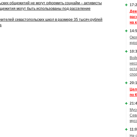
ских общежитий не могут оформить соцнайм – активисты
17:2
щежития могут быть использованы под расселение
Дек
рас
чителей севастопольских школ в размере 35 тысяч рублей
на 
а
14:5
Око
кур
10:3
Вой
нес
ост
спо
20:1
Цел
по 
21:4
Мус
Сев
мус
11:0
Не 