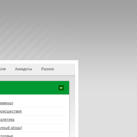
оля
Анекдоты
Разное
риминал
роисшествия
алитика
лный абзац!
нтервью