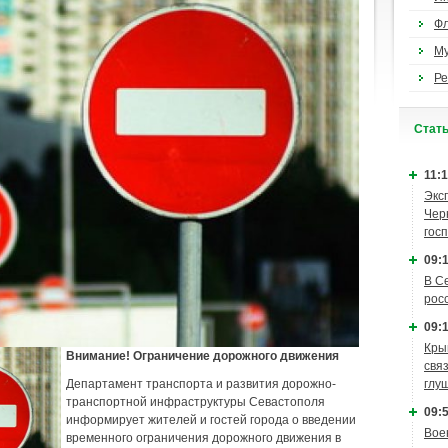
Ф
М
Ре
Cтат
11:1
Экс
Чер
гос
09:1
В С
рос
09:1
Кры
Внимание! Ограничение дорожного движения
связ
глу
Департамент транспорта и развития дорожно-
транспортной инфраструктуры Севастополя
09:5
информирует жителей и гостей города о введении
Вое
временного ограничения дорожного движения в