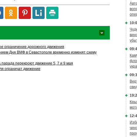
Авт
воп
опе
10:0
Чуд
вин
убы
ое ограничение дорожного движения
09:4
анием Дня ВМФ в Севастополе временно изменят схему
Кам
фло
 парада перекроют движение 5, 7 и 9 мая
укр
ля ограничат движение
09:3
Вер
сви
19:2
Кры
мот
12:4
Изб
чин
про