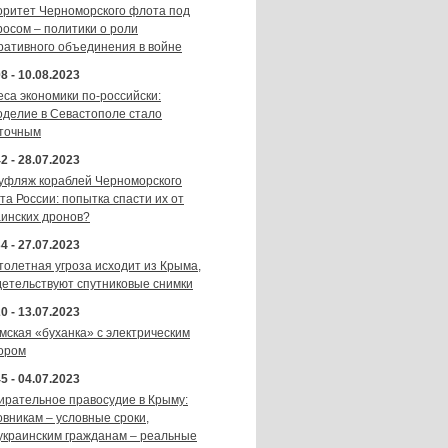
оритет Черноморского флота под
росом – политики о роли
ративного объединения в войне
8 - 10.08.2023
еса экономики по-российски:
оделие в Севастополе стало
точным
2 - 28.07.2023
уфляж кораблей Черноморского
та России: попытка спасти их от
аинских дронов?
4 - 27.07.2023
толетная угроза исходит из Крыма,
детельствуют спутниковые снимки
0 - 13.07.2023
мская «буханка» с электрическим
ором
5 - 04.07.2023
ирательное правосудие в Крыму:
овникам – условные сроки,
украинским гражданам – реальные