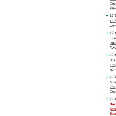
Сев
зам
16:5
«Z-
акт
10:1
«Ка
Поч
Гру
09:5
Вое
пре
мол
19:4
Мил
что
Сев
10:1
Пят
рас
Кры