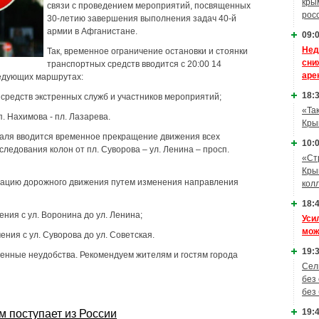
кры
связи с проведением мероприятий, посвященных
рос
30-летию завершения выполнения задач 40-й
армии в Афганистане.
09:0
Нед
Так, временное ограничение остановки и стоянки
сни
транспортных средств вводится с 20:00 14
аре
ледующих маршрутах:
18:3
 средств экстренных служб и участников мероприятий;
«Та
сп. Нахимова - пл. Лазарева.
Кры
враля вводится временное прекращение движения всех
10:0
ледования колон от пл. Суворова – ул. Ленина – просп.
«Ст
Кры
изацию дорожного движения путем изменения направления
кол
18:4
чения с ул. Воронина до ул. Ленина;
Уси
мож
чения с ул. Суворова до ул. Советская.
19:3
енные неудобства. Рекомендуем жителям и гостям города
Сел
без
без
19:4
м поступает из России