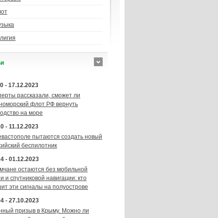
лот
узыка
лигия
ьи
0 - 17.12.2023
перты рассказали, сможет ли
номорский флот РФ вернуть
подство на море
0 - 11.12.2023
евастополе пытаются создать новый
сийский беспилотник
4 - 01.12.2023
мчане остаются без мобильной
и и спутниковой навигации: кто
шит эти сигналы на полуострове
4 - 27.10.2023
нный призыв в Крыму. Можно ли