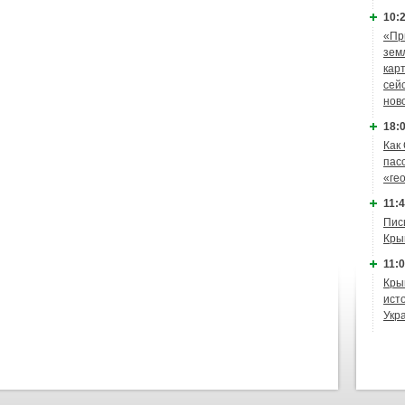
10:2
«Пр
зем
кар
сей
нов
18:0
Как
пас
«ге
11:4
Пис
Кры
11:0
Кры
ист
Укр