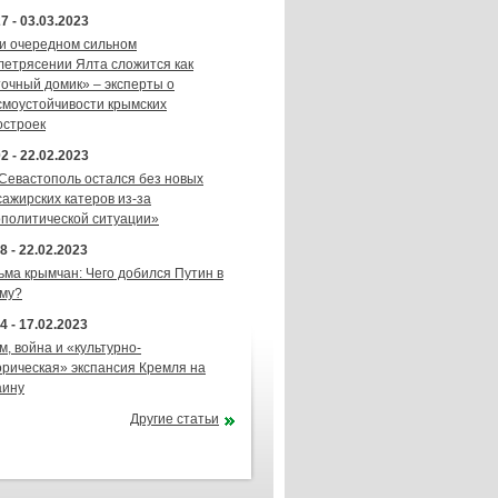
7 - 03.03.2023
и очередном сильном
летрясении Ялта сложится как
точный домик» – эксперты о
смоустойчивости крымских
остроек
2 - 22.02.2023
 Севастополь остался без новых
сажирских катеров из-за
ополитической ситуации»
8 - 22.02.2023
ьма крымчан: Чего добился Путин в
му?
4 - 17.02.2023
м, война и «культурно-
орическая» экспансия Кремля на
аину
Другие статьи