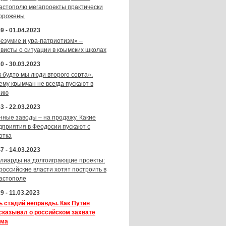
астополю мегапроекты практически
орожены
9 - 01.04.2023
безумие и ура-патриотизм» –
ивисты о ситуации в крымских школах
0 - 30.03.2023
к будто мы люди второго сорта».
ему крымчан не всегда пускают в
зию
3 - 22.03.2023
нные заводы – на продажу. Какие
дприятия в Феодосии пускают с
отка
7 - 14.03.2023
лиарды на долгоиграющие проекты:
 российские власти хотят построить в
астополе
9 - 11.03.2023
ь стадий неправды. Как Путин
сказывал о российском захвате
ма