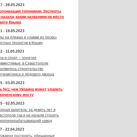
7 - 28.05.2023
олонизация топонимии. Эксперты
сказали, каким названиям не место
карте Крыма
1 - 19.05.2023
пы на пляжах и «замки из песка»
ортных проектов в Крыму
2 - 11.05.2023
на и спорт – понятия
овместимые: в Севастополе
ановилось строительство
рткомплекса и ледового дворца
5 - 03.05.2023
ь №1: чем Украина может ударить
Керченскому мосту
5 - 02.05.2023
орная канитель: за девять лет в
астополе так и не начали строить
ороперерабатывающий завод
7 - 22.04.2023
суждено построить: обещанные