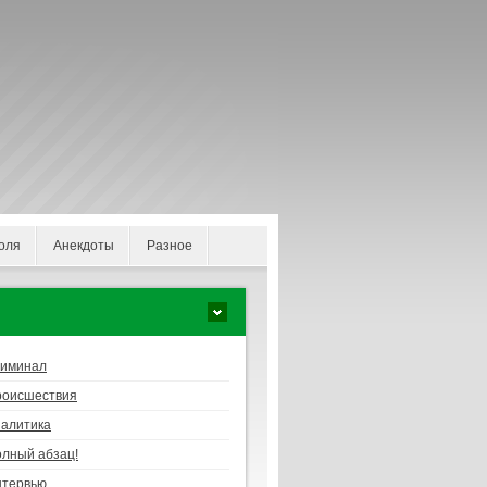
оля
Анекдоты
Разное
риминал
роисшествия
алитика
лный абзац!
нтервью