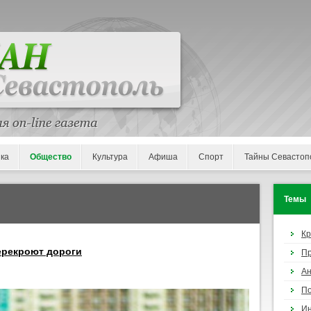
ка
Общество
Культура
Афиша
Спорт
Тайны Севастоп
Темы
К
ерекроют дороги
П
Ан
По
И