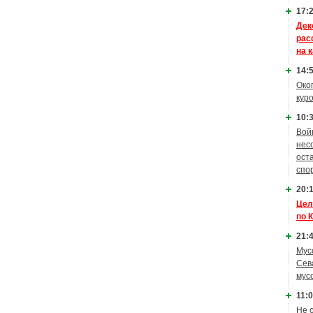
17:2
Дек
рас
на 
14:5
Око
кур
10:3
Вой
нес
ост
спо
20:1
Цел
по 
21:4
Мус
Сев
мус
11:0
Не 