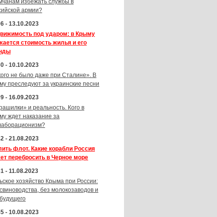
мчанам избежать службы в
сийской армии?
6 - 13.10.2023
вижимость под ударом: в Крыму
жается стоимость жилья и его
нды
0 - 10.10.2023
кого не было даже при Сталине». В
му преследуют за украинские песни
9 - 16.09.2023
рашилки» и реальность. Кого в
му ждет наказание за
лаборационизм?
2 - 21.08.2023
лить флот. Какие корабли Россия
ет перебросить в Черное море
1 - 11.08.2023
ьское хозяйство Крыма при России:
 свиноводства, без молокозаводов и
 будущего
5 - 10.08.2023