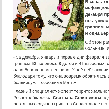
В севасто
инфекцион
декабря п
поступило 
гриппом. И
и одна бе
Об этом ра
больницы
«За декабрь, январь и первые дни февраля з
гриппом 53 человека: 8 детей и 45 взрослых,
одна беременная женщина. У неё всё законч
благодаря тому, что она вовремя обратилась
больницу», – сообщила Матяж.
Главный специалист-эксперт территориальног
Роспотребнадзора
Светлана Соляникова
под
летальных случаев гриппа в Севастополе в эт