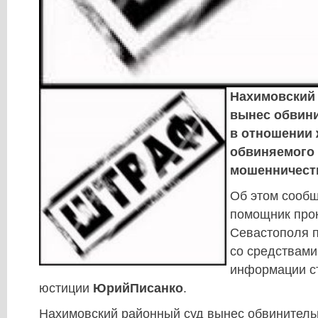
Нахимовский
вынес обвин
в отношении 
обвиняемого 
мошенничест
Об этом сооб
помощник про
Севастополя 
со средствами
информации с
юстиции
Ю
рий
Писанко
.
Нахимовский районный суд вынес обвинитель