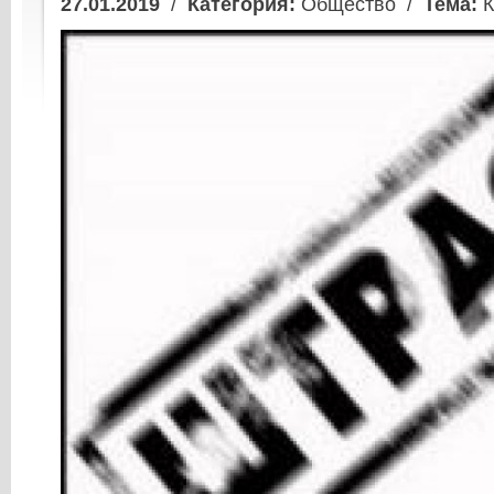
27.01.2019
/
Категория:
Общество /
Тема:
К