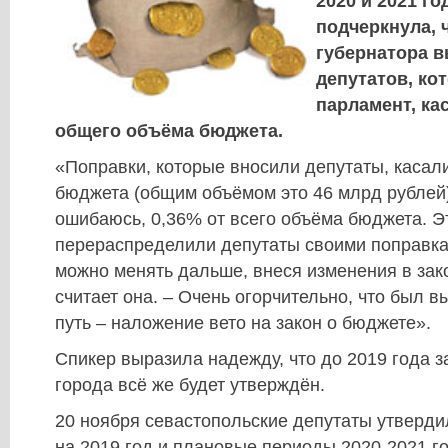
2020 и 2021 го
подчеркнула, 
губернатора 
депутатов, ко
парламент, ка
общего объёма бюджета.
«Поправки, которые вносили депутаты, касал
бюджета (общим объёмом это 46 млрд рублей)
ошибаюсь, 0,36% от всего объёма бюджета. Эт
перераспределили депутаты своими поправкам
можно менять дальше, внеся изменения в зак
считает она. – Очень огорчительно, что был 
путь – наложение вето на закон о бюджете».
Спикер выразила надежду, что до 2019 года з
города всё же будет утверждён.
20 ноября севастопольские депутаты утверди
на 2019 год и плановые периоды 2020-2021 го