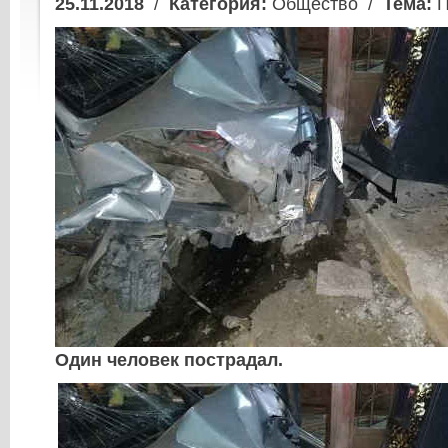
25.11.2018
/
Категория:
Общество /
Тема:
П
Один человек пострадал.