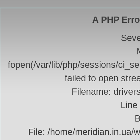
A PHP Erro
Seve
fopen(/var/lib/php/sessions/ci_s
failed to open str
Filename: driver
Line
B
File: /home/meridian.in.ua/w