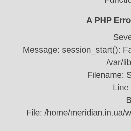
A PHP Erro
Seve
Message: session_start(): Fa
/var/l
Filename: 
Line
B
File: /home/meridian.in.ua/w