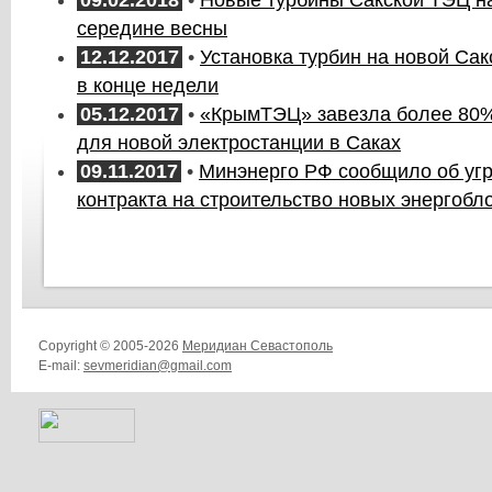
09.02.2018
•
Новые турбины Сакской ТЭЦ на
середине весны
12.12.2017
•
Установка турбин на новой Са
в конце недели
05.12.2017
•
«КрымТЭЦ» завезла более 80
для новой электростанции в Саках
09.11.2017
•
Минэнерго РФ сообщило об уг
контракта на строительство новых энергобл
Copyright © 2005-2026
Меридиан Севастополь
E-mail:
sevmeridian@gmail.com