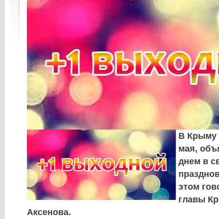
В Крыму 
мая, об
днем в с
празднов
этом гов
главы К
Аксенова.