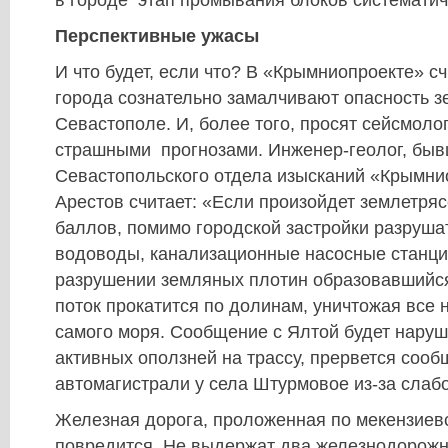
в городе этап промывания блоков систематич
Перспективные ужасы
И что будет, если что? В «Крымниопроекте» сч
города сознательно замалчивают опасность з
Севастополе. И, более того, просят сейсмоло
страшными прогнозами. Инженер-геолог, быв
Севастопольского отдела изысканий «Крымни
Арестов считает: «Если произойдет землетряс
баллов, помимо городской застройки разруша
водоводы, канализационные насосные станци
разрушении земляных плотин образовавшийс
поток прокатится по долинам, уничтожая все 
самого моря. Сообщение с Ялтой будет нару
активных оползней на трассу, прервется сооб
автомагистрали у села Штурмовое из-за слабо
Железная дорога, проложенная по мекензиев
повредится. Не выдержат два железнодорожн