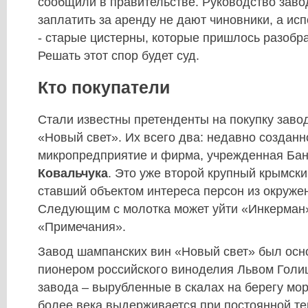
сообщили в правительстве. Руководство заво
заплатить за аренду не дают чиновники, а и
- старые цистерны, которые пришлось разобра
Решать этот спор будет суд.
Кто покупатели
Стали известны претенденты на покупку заво
«Новый свет». Их всего два: недавно созданн
микропредприятие и фирма, учрежденная Ба
Ковальчука
. Это уже второй крупный крымски
ставший объектом интереса персон из окруже
Следующим с молотка может уйти «Инкерман»
«Примечания».
Завод шампанских вин «Новый свет» был осно
пионером российского виноделия Львом Голи
завода – вырубленные в скалах на берегу мор
более века выдерживается при постоянной те