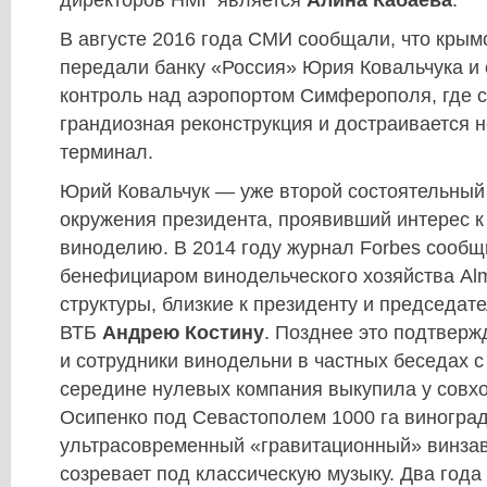
В августе 2016 года СМИ сообщали, что крым
передали банку «Россия» Юрия Ковальчука и 
контроль над аэропортом Симферополя, где с
грандиозная реконструкция и достраивается 
терминал.
Юрий Ковальчук — уже второй состоятельный 
окружения президента, проявивший интерес к
виноделию. В 2014 году журнал Forbes сообщ
бенефициаром винодельческого хозяйства Alm
структуры, близкие к президенту и председат
ВТБ
Андрею Костину
. Позднее это подтверж
и сотрудники винодельни в частных беседах 
середине нулевых компания выкупила у совх
Осипенко под Севастополем 1000 га виноград
ультрасовременный «гравитационный» винзав
созревает под классическую музыку. Два года