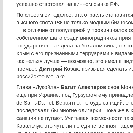
успешно стартовал на винном рынке РФ.
По словам виноделов, эта отрасль становитс
высшего света РФ не только модным бизнесом
— в отличие от популярной у провинциалов о
собственном шато среди виноградников прият
государственные дела за бокалом вина, о кот
Крым с его признанными терруарами и видами
как нельзя лучше — возможно, это имел в вид
премьер
Дмитрий Козак
, призывая сделать и
российское Монако.
Глава «Лукойла»
Вагит Алекперов
свое Мона
еще при Украине: под Гурзуфом ему принадле
de Saint-Daniel. Вероятно, не будь санкций, е
последовали бы многие олигархи. Пока же в К
санкции не пугают. Учитывая возможности так
Ковальчук, это чуть ли не единственная наде