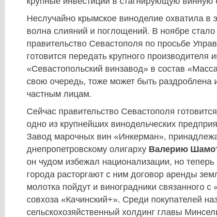
крупные инвестиции в стагнирующую винную 
Неслучайно крымское виноделие охватила в 
волна слияний и поглощений. В ноябре стало 
правительство Севастополя по просьбе Упра
готовится передать крупного производителя и
«Севастопольский винзавод» в состав «Масс
свою очередь, тоже может быть раздроблена 
частным лицам.
Сейчас правительство Севастополя готовится
одно из крупнейших винодельческих предпри
Завод марочных вин «Инкерман», принадлеж
днепропетровскому олигарху
Валерию Шамо
он чудом избежал национализации, но теперь
города расторгают с ним договор аренды зем
молотка пойдут и виноградники связанного с
совхоза «Качинский+». Среди покупателей н
сельскохозяйственный холдинг главы Минсел