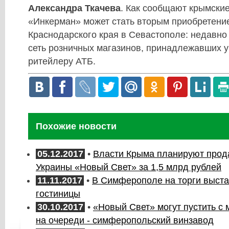
Александра Ткачева
. Как сообщают крымские
«Инкерман» может стать вторым приобретени
Краснодарского края в Севастополе: недавно 
сеть розничных магазинов, принадлежавших 
ритейлеру АТБ.
Похожие новости
05.12.2017
•
Власти Крыма планируют прод
Украины «Новый Свет» за 1,5 млрд рублей
11.11.2017
•
В Симферополе на торги выста
гостиницы
30.10.2017
•
«Новый Свет» могут пустить с 
на очереди - симферопольский винзавод