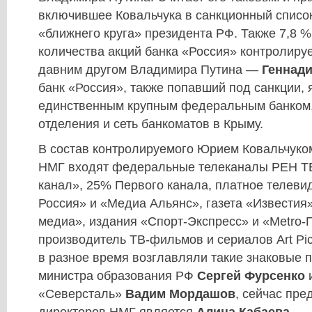
включившее Ковальчука в санкционный список
«ближнего круга» президента РФ. Также 7,8 %
количества акций банка «Россия» контролиру
давним другом Владимира Путина —
Геннад
банк «Россия», также попавший под санкции, 
единственным крупным федеральным банком
отделения и сеть банкоматов в Крыму.
В состав контролируемого Юрием Ковальчуко
НМГ входят федеральные телеканалы РЕН ТВ
канал», 25% Первого канала, платное телевид
Россия» и «Медиа Альянс», газета «Известия
медиа», издания «Спорт-Экспресс» и «Metro-
производитель ТВ-фильмов и сериалов Art Pict
в разное время возглавляли такие знаковые п
министра образования РФ
Сергей Фурсенко
«Северсталь»
Вадим Мордашов
, сейчас пре
директоров НМГ является
Алина Кабаева
.