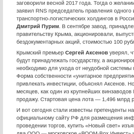
заговорили весной 2017 года. Тогда о желани
заявил RNS председатель правления одного 
транспортно-логистических холдингов в Росс
Дмитрий Пурим
. В сентябре завод, принадл
правительству Крыма, акционировали, выпуст
бездокументарных акций, стоимостью 100 руб
Крымский премьер
Сергей Аксенов
уверял, ч
будут принадлежать государству, а акционир
необходимо для ухода от неудобной системы г
Форма собственности «унитарное предприяти
привлекать инвестиции, объяснял Аксенов. Н
месяцев, как один из крупнейших винзаводов
продажу. Стартовая цена лота — 1,496 млрд 
И вот сегодня стали известны претенденты на
официальному сайту РФ для размещения ин
проведении торгов, купить «Новый свет» изъ
два ООО — московское «ВООМ-Вох Инвест» 