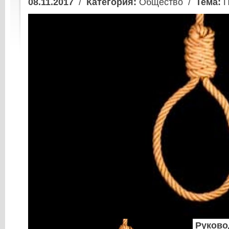
08.11.2017
/
Категория:
Общество /
Тема:
П
Руково