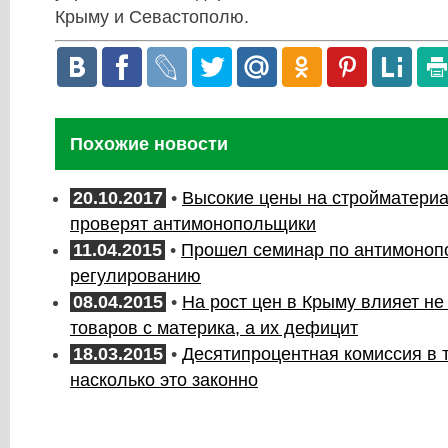
Крыму и Севастополю.
Похожие новости
20.10.2017
•
Высокие цены на стройматери
проверят антимонопольщики
11.04.2015
•
Прошел семинар по антимоноп
регулированию
08.04.2015
•
На рост цен в Крыму влияет не
товаров с материка, а их дефицит
18.03.2015
•
Десятипроцентная комиссия в 
насколько это законно