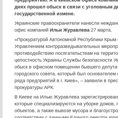
предприятию. А в киевском офисе компан
днях прошел обыск в связи с уголовным д
государственной измене.
Украинские правоохранители нанесли нежданн
офис компаний
Ильи Журавлева
27 марта.
«Прокуратурой Автономной Республики Крым 
Управлением контрразведывательных меропр
противодействию посягательствам на террит
целостность Украины Службы безопасности У
обыск в офисном помещении бывшего депутат
городского совета, который был основателем
ряда предприятий в г. Киев», – заявили в пре
прокуратуры АРК.
В Киеве на Илью Журавлева зарегистрирован
которые специализируются на уборке домов
объектов, а также вывозе мусора и благоустро
соответствии с данными Единого реестра юри