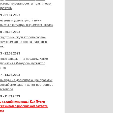
астополю мегапроекты практически
орожены
9 - 01.04.2023
безумие и ура-патриотизм» –
ивисты о ситуации в крымских школах
0 - 30.03.2023
к будто мы люди второго сорта».
ему крымчан не всегда пускают в
зию
3 - 22.03.2023
нные заводы – на продажу. Какие
дприятия в Феодосии пускают с
отка
7 - 14.03.2023
лиарды на долгоиграющие проекты:
 российские власти хотят построить в
астополе
9 - 11.03.2023
ь стадий неправды. Как Путин
сказывал о российском захвате
ма