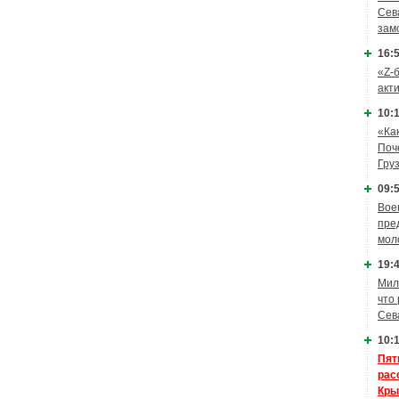
Сев
зам
16:5
«Z-
акт
10:1
«Ка
Поч
Гру
09:5
Вое
пре
мол
19:4
Мил
что
Сев
10:1
Пят
рас
Кры