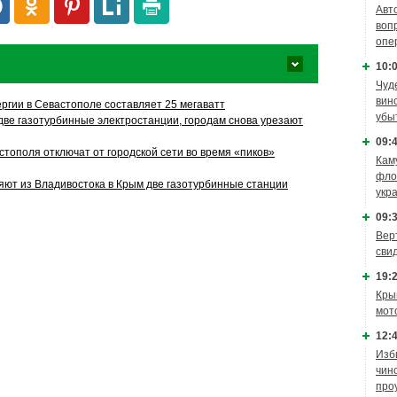
Авт
воп
опе
10:0
Чуд
вин
ргии в Севастополе составляет 25 мегаватт
убы
две газотурбинные электростанции, городам снова урезают
09:4
тополя отключат от городской сети во время «пиков»
Кам
фло
яют из Владивостока в Крым две газотурбинные станции
укр
09:3
Вер
сви
19:2
Кры
мот
12:4
Изб
чин
про