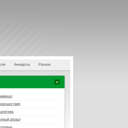
оля
Анекдоты
Разное
риминал
роисшествия
алитика
лный абзац!
нтервью