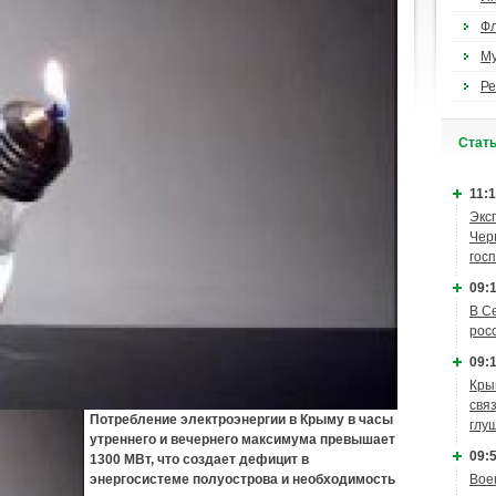
Ф
М
Ре
Cтат
11:1
Экс
Чер
гос
09:1
В С
рос
09:1
Кры
связ
Потребление электроэнергии в Крыму в часы
глу
утреннего и вечернего максимума превышает
09:5
1300 МВт, что создает дефицит в
Вое
энергосистеме полуострова и необходимость