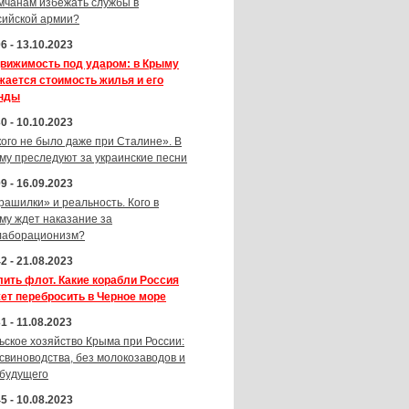
мчанам избежать службы в
сийской армии?
6 - 13.10.2023
вижимость под ударом: в Крыму
жается стоимость жилья и его
нды
0 - 10.10.2023
кого не было даже при Сталине». В
му преследуют за украинские песни
9 - 16.09.2023
рашилки» и реальность. Кого в
му ждет наказание за
лаборационизм?
2 - 21.08.2023
лить флот. Какие корабли Россия
ет перебросить в Черное море
1 - 11.08.2023
ьское хозяйство Крыма при России:
 свиноводства, без молокозаводов и
 будущего
5 - 10.08.2023