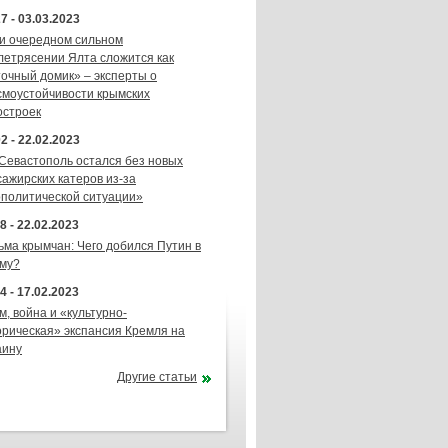
7 - 03.03.2023
и очередном сильном
летрясении Ялта сложится как
точный домик» – эксперты о
смоустойчивости крымских
остроек
2 - 22.02.2023
 Севастополь остался без новых
сажирских катеров из-за
ополитической ситуации»
8 - 22.02.2023
ьма крымчан: Чего добился Путин в
му?
4 - 17.02.2023
м, война и «культурно-
орическая» экспансия Кремля на
аину
Другие статьи