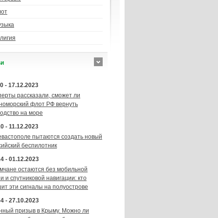
лот
узыка
лигия
ьи
0 - 17.12.2023
перты рассказали, сможет ли
номорский флот РФ вернуть
подство на море
0 - 11.12.2023
евастополе пытаются создать новый
сийский беспилотник
4 - 01.12.2023
мчане остаются без мобильной
и и спутниковой навигации: кто
шит эти сигналы на полуострове
4 - 27.10.2023
нный призыв в Крыму. Можно ли