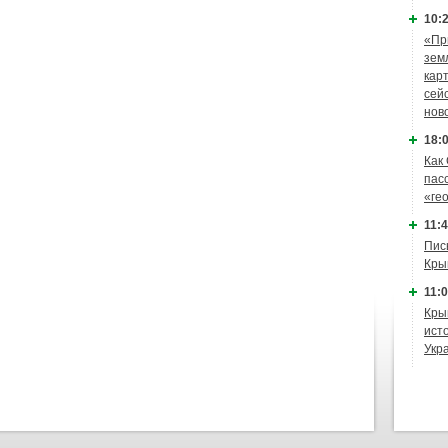
10:2
«Пр
зем
кар
сей
нов
18:0
Как
пас
«ге
11:4
Пис
Кры
11:0
Кры
ист
Укр