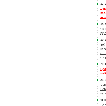
17:2
Дек
рас
на 
14:5
Око
кур
10:3
Вой
нес
ост
спо
20:1
Цел
по 
21:4
Мус
Сев
мус
11:0
Не 