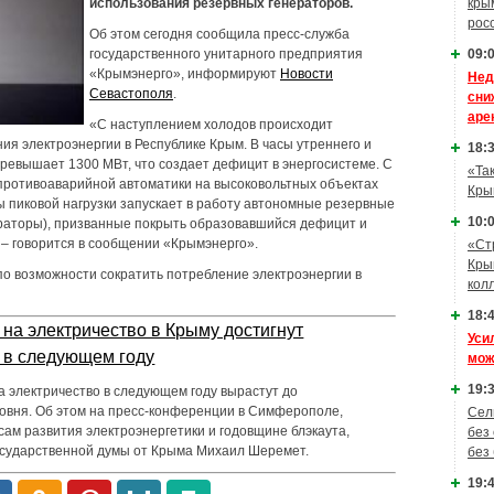
кры
использования резервных генераторов.
рос
Об этом сегодня сообщила пресс-служба
09:0
государственного унитарного предприятия
«Крымэнерго», информируют
Новости
Нед
Севастополя
.
сни
аре
«С наступлением холодов происходит
ия электроэнергии в Республике Крым. В часы утреннего и
18:3
ревышает 1300 МВт, что создает дефицит в энергосистеме. С
«Та
ротивоаварийной автоматики на высоковольтных объектах
Кры
 пиковой нагрузки запускает в работу автономные резервные
10:0
ераторы), призванные покрыть образовавшийся дефицит и
 – говорится в сообщении «Крымэнерго».
«Ст
Кры
о возможности сократить потребление электроэнергии в
кол
18:4
на электричество в Крыму достигнут
Уси
 в следующем году
мож
19:3
 электричество в следующем году вырастут до
овня. Об этом на пресс-конференции в Симферополе,
Сел
ам развития электроэнергетики и годовщине блэкаута,
без
осударственной думы от Крыма Михаил Шеремет.
без
19:4