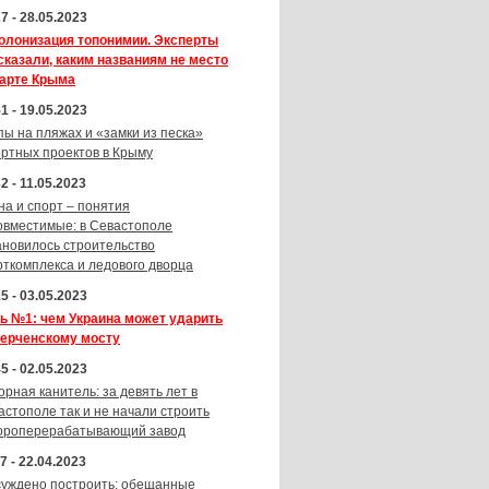
7 - 28.05.2023
олонизация топонимии. Эксперты
сказали, каким названиям не место
карте Крыма
1 - 19.05.2023
пы на пляжах и «замки из песка»
ортных проектов в Крыму
2 - 11.05.2023
на и спорт – понятия
овместимые: в Севастополе
ановилось строительство
рткомплекса и ледового дворца
5 - 03.05.2023
ь №1: чем Украина может ударить
Керченскому мосту
5 - 02.05.2023
орная канитель: за девять лет в
астополе так и не начали строить
ороперерабатывающий завод
7 - 22.04.2023
суждено построить: обещанные