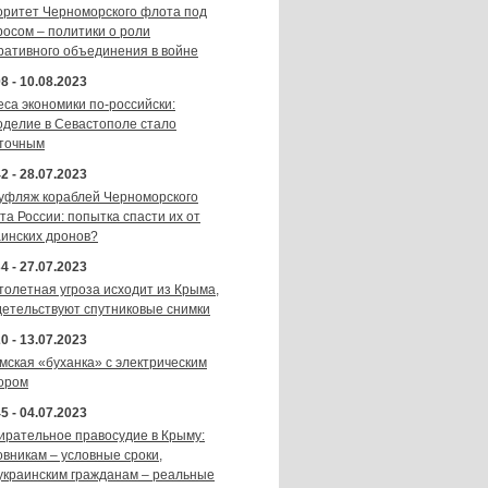
оритет Черноморского флота под
росом – политики о роли
ративного объединения в войне
8 - 10.08.2023
еса экономики по-российски:
оделие в Севастополе стало
точным
2 - 28.07.2023
уфляж кораблей Черноморского
та России: попытка спасти их от
аинских дронов?
4 - 27.07.2023
толетная угроза исходит из Крыма,
детельствуют спутниковые снимки
0 - 13.07.2023
мская «буханка» с электрическим
ором
5 - 04.07.2023
ирательное правосудие в Крыму:
овникам – условные сроки,
украинским гражданам – реальные