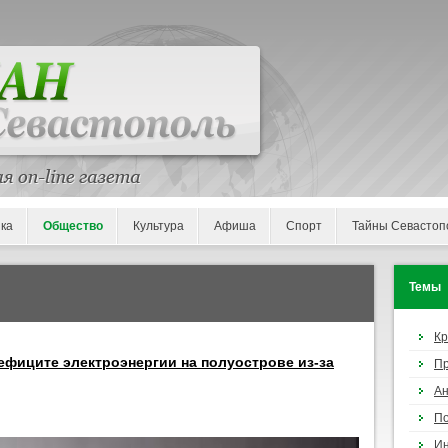
ка
Общество
Культура
Афиша
Спорт
Тайны Севастоп
Темы
К
фиците электроэнергии на полуострове из-за
П
Ан
По
И