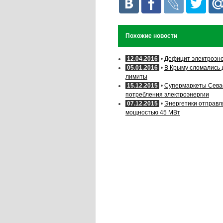
Похожие новости
12.04.2016
•
Дефицит электроэне
05.01.2016
•
В Крыму сломались 
лимиты
15.12.2015
•
Супермаркеты Севас
потребления электроэнергии
07.12.2015
•
Энергетики отправл
мощностью 45 МВт