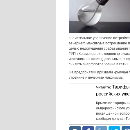
значительное увеличение потреблен
вечернего максимума потребление п
целью недопущения срабатывания п
ГУП «Крымэнерго» ежедневно в часы
источники питания (дизельные ген
снизить энергопотребление в сети»,
На предприятии призвали крымчан п
утренние и вечерние максимумы.
Тарифы 
Читайте:
российских уже
Крымские тарифы на
общероссийского ур
посвященной вопрос
сообщил депутат Г