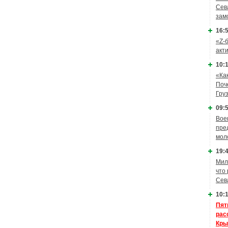
Сев
зам
16:5
«Z-
акт
10:1
«Ка
Поч
Гру
09:5
Вое
пре
мол
19:4
Мил
что
Сев
10:1
Пят
рас
Кры