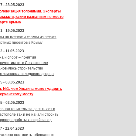
7 - 28.05.2023
олонизация топонимии. Эксперты
сказали, каким названиям не место
карте Крыма
1 - 19.05.2023
пы на пляжах и «замки из песка»
ортных проектов в Крыму
2 - 11.05.2023
на и спорт – понятия
овместимые: в Севастополе
ановилось строительство
рткомплекса и ледового дворца
5 - 03.05.2023
ь №1: чем Украина может ударить
Керченскому мосту
5 - 02.05.2023
орная канитель: за девять лет в
астополе так и не начали строить
ороперерабатывающий завод
7 - 22.04.2023
суждено построить: обещанные