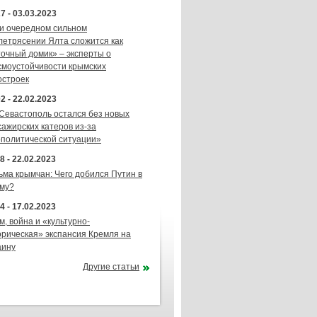
7 - 03.03.2023
и очередном сильном
летрясении Ялта сложится как
точный домик» – эксперты о
смоустойчивости крымских
остроек
2 - 22.02.2023
 Севастополь остался без новых
сажирских катеров из-за
ополитической ситуации»
8 - 22.02.2023
ьма крымчан: Чего добился Путин в
му?
4 - 17.02.2023
м, война и «культурно-
орическая» экспансия Кремля на
аину
Другие статьи