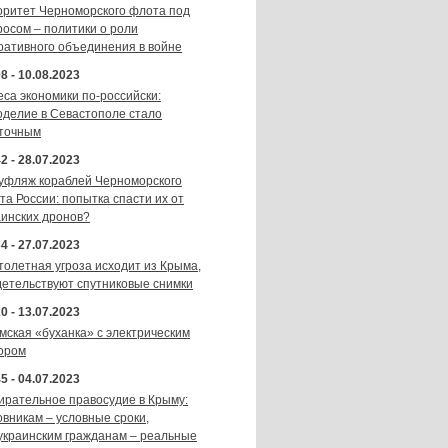
оритет Черноморского флота под
росом – политики о роли
ративного объединения в войне
8 - 10.08.2023
еса экономики по-российски:
оделие в Севастополе стало
точным
2 - 28.07.2023
уфляж кораблей Черноморского
та России: попытка спасти их от
аинских дронов?
4 - 27.07.2023
толетная угроза исходит из Крыма,
детельствуют спутниковые снимки
0 - 13.07.2023
мская «буханка» с электрическим
ором
5 - 04.07.2023
ирательное правосудие в Крыму:
овникам – условные сроки,
украинским гражданам – реальные