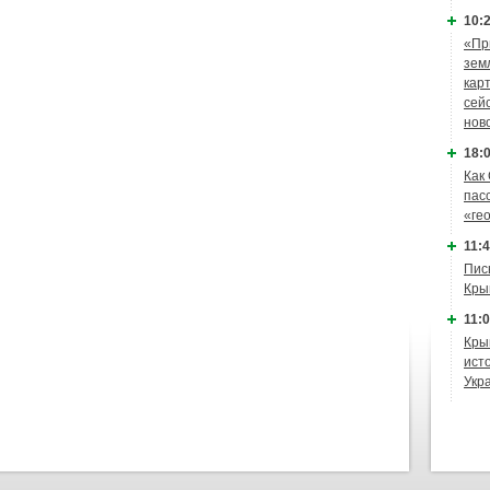
10:2
«Пр
зем
кар
сей
нов
18:0
Как
пас
«ге
11:4
Пис
Кры
11:0
Кры
ист
Укр