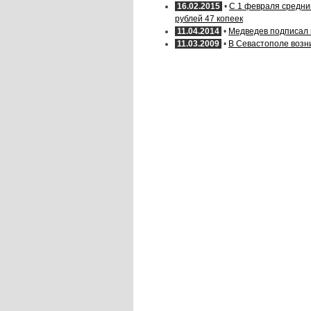
16.02.2015
•
С 1 февраля средни
рублей 47 копеек
11.04.2014
•
Медведев подписал
11.03.2009
•
В Севастополе возн