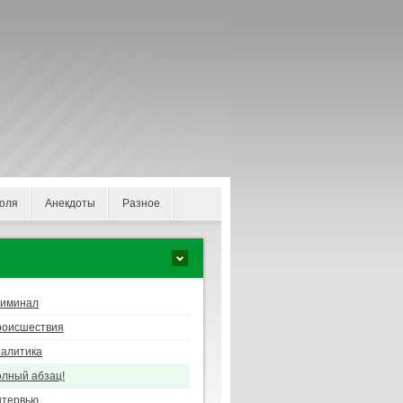
оля
Анекдоты
Разное
риминал
роисшествия
алитика
лный абзац!
нтервью