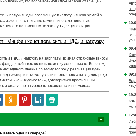
вных военных, кто после военной службы заработал еще и
Авт
воп
опе
лжны получить единовременную выплату 5 тысяч рублей в
оссийское правительство компенсировало неполную
10:0
а 4% вместо положенных по закону 12,9% (инфляция
Чуд
вин
убы
т - Минфин хочет повысить и НДС, и нагрузку
09:4
Кам
ить и НДС, и нагрузку на зарплаты, взимая страховые взносы
фло
о фонда, чтобы восполнить нехватку денег в казне. Впрочем,
укр
е нет единого мнения по этому вопросу, реализация идей
09:3
 ряда экспертов, может увести в тень зарплаты в целом ряде
м источника «Ведомостей», договориться профильным
Вер
ось и «все ушло на уровень президента и премьера».
сви
19:2
Кры
мот
12:4
Изб
чин
про
ьшилась одна из очередей