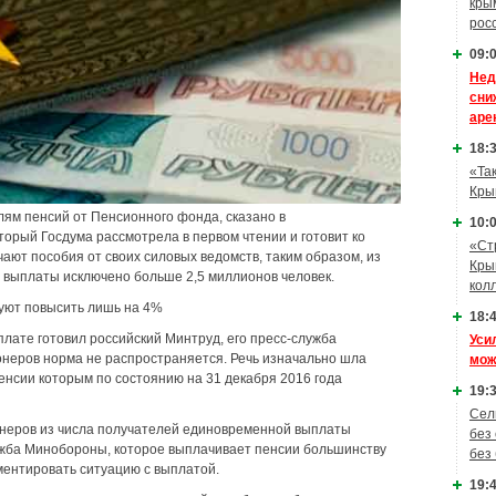
кры
рос
09:0
Нед
сни
аре
18:3
«Та
Кры
ям пенсий от Пенсионного фонда, сказано в
10:0
торый Госдума рассмотрела в первом чтении и готовит ко
«Ст
ают пособия от своих силовых ведомств, таким образом, из
Кры
 выплаты исключено больше 2,5 миллионов человек.
кол
уют повысить лишь на 4%
18:4
лате готовил российский Минтруд, его пресс-служба
Уси
онеров норма не распространяется. Речь изначально шла
мож
енсии которым по состоянию на 31 декабря 2016 года
19:3
Сел
неров из числа получателей единовременной выплаты
без
ужба Минобороны, которое выплачивает пенсии большинству
без
ментировать ситуацию с выплатой.
19:4