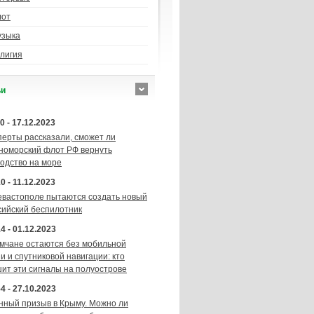
лот
узыка
лигия
ьи
0 - 17.12.2023
перты рассказали, сможет ли
номорский флот РФ вернуть
подство на море
0 - 11.12.2023
евастополе пытаются создать новый
сийский беспилотник
4 - 01.12.2023
мчане остаются без мобильной
и и спутниковой навигации: кто
шит эти сигналы на полуострове
4 - 27.10.2023
нный призыв в Крыму. Можно ли