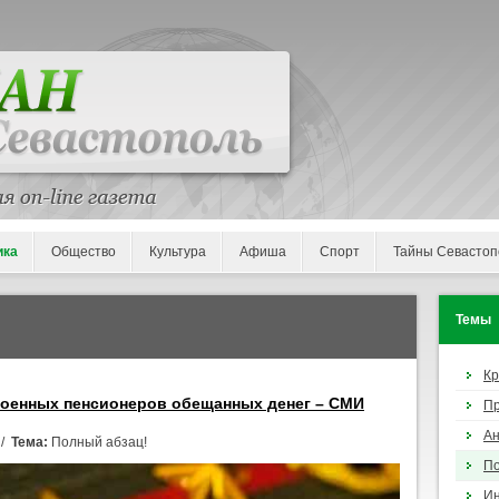
ика
Общество
Культура
Афиша
Спорт
Тайны Севастоп
Темы
К
военных пенсионеров обещанных денег – СМИ
П
Ан
 /
Тема:
Полный абзац!
По
И