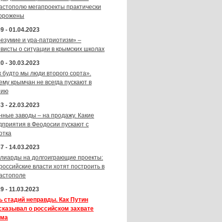
астополю мегапроекты практически
орожены
9 - 01.04.2023
безумие и ура-патриотизм» –
ивисты о ситуации в крымских школах
0 - 30.03.2023
к будто мы люди второго сорта».
ему крымчан не всегда пускают в
зию
3 - 22.03.2023
нные заводы – на продажу. Какие
дприятия в Феодосии пускают с
отка
7 - 14.03.2023
лиарды на долгоиграющие проекты:
 российские власти хотят построить в
астополе
9 - 11.03.2023
ь стадий неправды. Как Путин
сказывал о российском захвате
ма