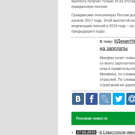
Выплату получат только те из отста
гражданскую пенсию.
Гражданские пенсионеры России до
начале 2017 года. Этой выплатой р
индексацию пенсий в 2016 году – н
предыдущего года).
#ДенегНе
В тему:
на зарплаты
Минфин хочет повыс
со всего зарплатног
пока в правительств
Минфина, по словам
отраслей. По слова
структурам не удал
Похожие новости
17.02.2015
•
В Севастополе умен