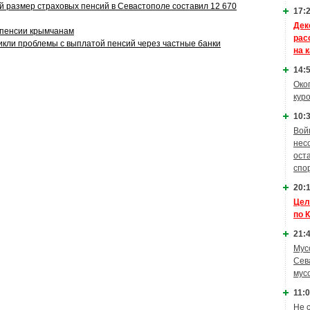
й размер страховых пенсий в Севастополе составил 12 670
17:2
Дек
 пенсии крымчанам
рас
икли проблемы с выплатой пенсий через частные банки
на 
14:5
Око
кур
10:3
Вой
нес
ост
спо
20:1
Цел
по 
21:4
Мус
Сев
мус
11:0
Не 