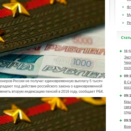
Ф
М
Ре
Cтат
11:1
Экс
Чер
гос
09:1
онеров России не получат единовременную выплату 5 тысяч
В С
падают под действие российского закона о единовременной
рос
менить вторую индексацию пенсий в 2016 году, сообщает РБК.
09:1
Кры
связ
глу
09:5
Вое