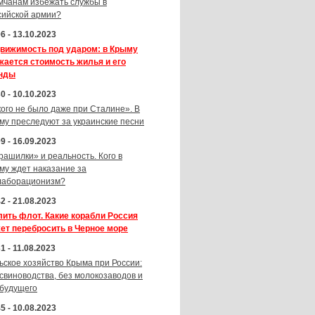
мчанам избежать службы в
сийской армии?
6 - 13.10.2023
вижимость под ударом: в Крыму
жается стоимость жилья и его
нды
0 - 10.10.2023
кого не было даже при Сталине». В
му преследуют за украинские песни
9 - 16.09.2023
рашилки» и реальность. Кого в
му ждет наказание за
лаборационизм?
2 - 21.08.2023
лить флот. Какие корабли Россия
ет перебросить в Черное море
1 - 11.08.2023
ьское хозяйство Крыма при России:
 свиноводства, без молокозаводов и
 будущего
5 - 10.08.2023