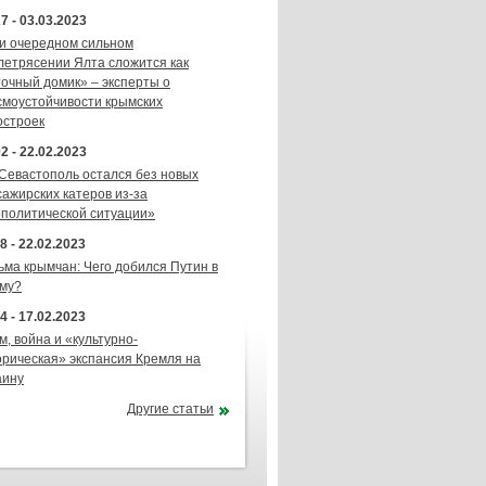
7 - 03.03.2023
и очередном сильном
летрясении Ялта сложится как
точный домик» – эксперты о
смоустойчивости крымских
остроек
2 - 22.02.2023
 Севастополь остался без новых
сажирских катеров из-за
ополитической ситуации»
8 - 22.02.2023
ьма крымчан: Чего добился Путин в
му?
4 - 17.02.2023
м, война и «культурно-
орическая» экспансия Кремля на
аину
Другие статьи