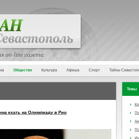
ка
Общество
Культура
Афиша
Спорт
Тайны Севастоп
Темы
К
ина ехать на Олимпиаду в Рио
П
Ан
По
И