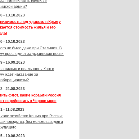
мчанам избежать службы в
сийской армии?
6 - 13.10.2023
вижимость под ударом: в Крыму
жается стоимость жилья и его
нды
0 - 10.10.2023
кого не было даже при Сталине». В
му преследуют за украинские песни
9 - 16.09.2023
рашилки» и реальность. Кого в
му ждет наказание за
лаборационизм?
2 - 21.08.2023
лить флот. Какие корабли Россия
ет перебросить в Черное море
1 - 11.08.2023
ьское хозяйство Крыма при России:
 свиноводства, без молокозаводов и
 будущего
5 - 10.08.2023