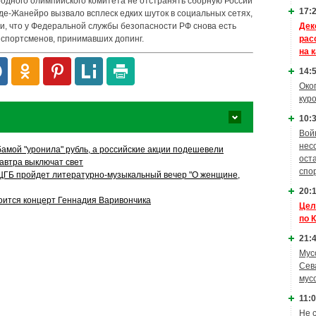
дного олимпийского комитета не отстранять сборную России
17:2
де-Жанейро вызвало всплеск едких шуток в социальных сетях,
Дек
, что у Федеральной службы безопасности РФ снова есть
рас
 спортсменов, принимавших допинг.
на 
14:5
Око
кур
10:3
Вой
нес
бамой "уронила" рубль, а российские акции подешевели
ост
автра выключат свет
спо
ЦГБ пройдет литературно-музыкальный вечер "О женщине,
20:1
оится концерт Геннадия Варивончика
Цел
по 
21:4
Мус
Сев
мус
11:0
Не 