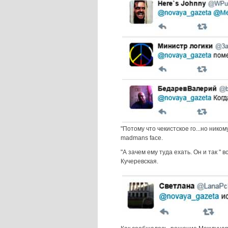
"Потому что чекистское го...но нико
madmans face.
"А зачем ему туда ехать. Он и так "
Кучеревская.