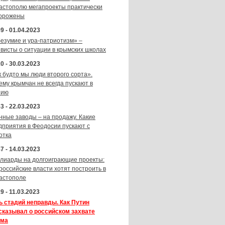
астополю мегапроекты практически
орожены
9 - 01.04.2023
безумие и ура-патриотизм» –
ивисты о ситуации в крымских школах
0 - 30.03.2023
к будто мы люди второго сорта».
ему крымчан не всегда пускают в
зию
3 - 22.03.2023
нные заводы – на продажу. Какие
дприятия в Феодосии пускают с
отка
7 - 14.03.2023
лиарды на долгоиграющие проекты:
 российские власти хотят построить в
астополе
9 - 11.03.2023
ь стадий неправды. Как Путин
сказывал о российском захвате
ма