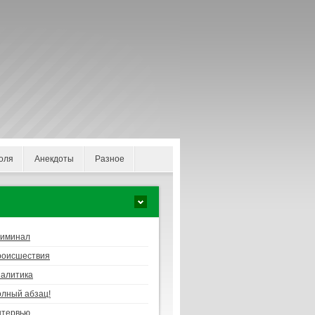
оля
Анекдоты
Разное
риминал
роисшествия
алитика
лный абзац!
нтервью