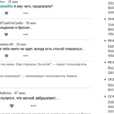
Авт
воп
опе
10:0
Чуд
вин
убы
09:4
Кам
фло
укр
09:3
му не нужно. Ему отказали. Он изгой", — пишет пользователь
Вер
сви
 всех переиграл", — иронизирует пользователь Лариса
19:2
Кры
мот
12:4
Изб
чин
про