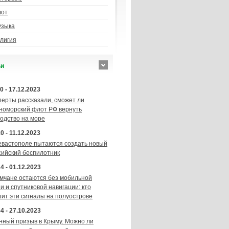
лот
узыка
лигия
ьи
0 - 17.12.2023
перты рассказали, сможет ли
номорский флот РФ вернуть
подство на море
0 - 11.12.2023
евастополе пытаются создать новый
сийский беспилотник
4 - 01.12.2023
мчане остаются без мобильной
и и спутниковой навигации: кто
шит эти сигналы на полуострове
4 - 27.10.2023
нный призыв в Крыму. Можно ли