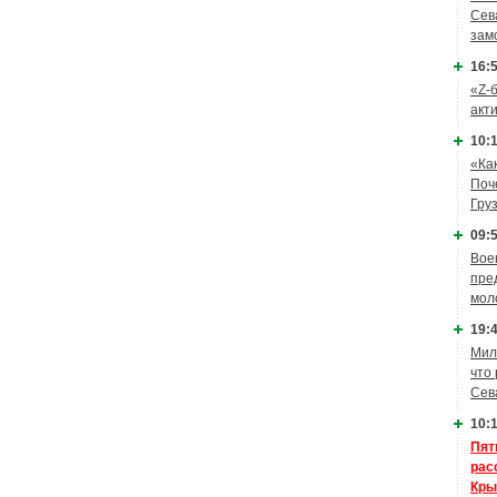
Сев
зам
16:5
«Z-
акт
10:1
«Ка
Поч
Гру
09:5
Вое
пре
мол
19:4
Мил
что
Сев
10:1
Пят
рас
Кры