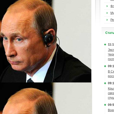
Ф
М
Ре
Cтат
11:1
Экс
Чер
гос
09:1
В С
рос
09:1
Кры
связ
глу
09:5
Вое