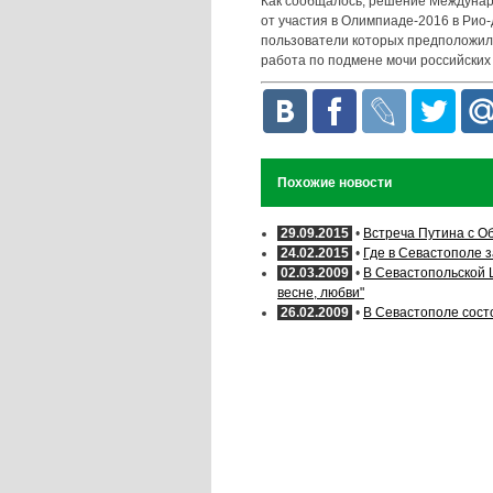
Как сообщалось, решение Междунаро
от участия в Олимпиаде-2016 в Рио-
пользователи которых предположили
работа по подмене мочи российских
Похожие новости
29.09.2015
•
Встреча Путина с О
24.02.2015
•
Где в Севастополе з
02.03.2009
•
В Севастопольской 
весне, любви"
26.02.2009
•
В Севастополе сост