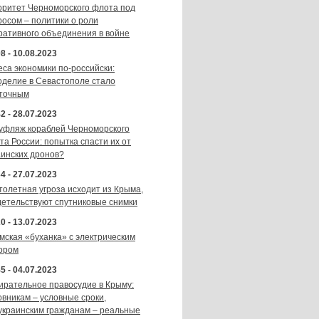
оритет Черноморского флота под
росом – политики о роли
ративного объединения в войне
8 - 10.08.2023
еса экономики по-российски:
оделие в Севастополе стало
точным
2 - 28.07.2023
уфляж кораблей Черноморского
та России: попытка спасти их от
аинских дронов?
4 - 27.07.2023
толетная угроза исходит из Крыма,
детельствуют спутниковые снимки
0 - 13.07.2023
мская «буханка» с электрическим
ором
5 - 04.07.2023
ирательное правосудие в Крыму:
овникам – условные сроки,
украинским гражданам – реальные