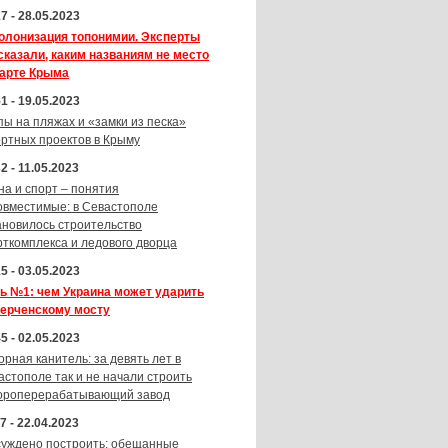
7 - 28.05.2023
олонизация топонимии. Эксперты
сказали, каким названиям не место
карте Крыма
1 - 19.05.2023
пы на пляжах и «замки из песка»
ортных проектов в Крыму
2 - 11.05.2023
на и спорт – понятия
овместимые: в Севастополе
ановилось строительство
рткомплекса и ледового дворца
5 - 03.05.2023
ь №1: чем Украина может ударить
Керченскому мосту
5 - 02.05.2023
орная канитель: за девять лет в
астополе так и не начали строить
ороперерабатывающий завод
7 - 22.04.2023
суждено построить: обещанные