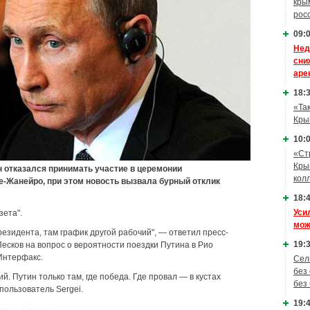
кры
рос
09:0
Нед
сни
аре
18:3
«Та
Кры
10:0
«Ст
Кры
 отказался принимать участие в церемонии
кол
е-Жанейро, при этом новость вызвала бурный отклик
18:4
Уси
зета".
мож
президента, там график другой рабочий", — ответил пресс-
19:3
есков на вопрос о вероятности поездки Путина в Рио
Интерфакс.
Сел
без
й. Путин только там, где победа. Где провал — в кустах
без
пользователь Sergei.
19:4