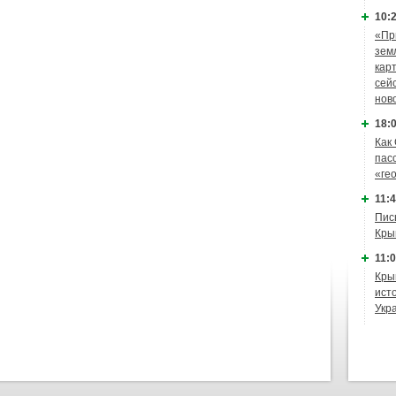
10:2
«Пр
зем
кар
сей
нов
18:0
Как
пас
«ге
11:4
Пис
Кры
11:0
Кры
ист
Укр