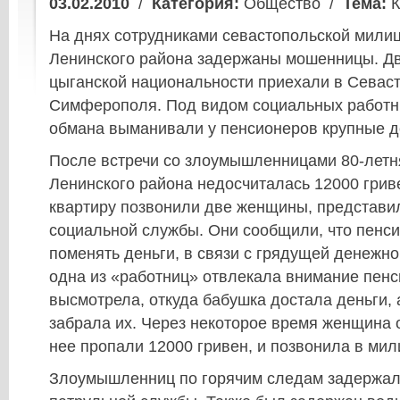
03.02.2010
/
Категория:
Общество /
Тема:
К
На днях сотрудниками севастопольской милиц
Ленинского района задержаны мошенницы. Д
цыганской национальности приехали в Севаст
Симферополя. Под видом социальных работн
обмана выманивали у пенсионеров крупные д
После встречи со злоумышленницами 80-летн
Ленинского района недосчиталась 12000 гриве
квартиру позвонили две женщины, представи
социальной службы. Они сообщили, что пенс
поменять деньги, в связи с грядущей денежн
одна из «работниц» отвлекала внимание пенс
высмотрела, откуда бабушка достала деньги, 
забрала их. Через некоторое время женщина 
нее пропали 12000 гривен, и позвонила в ми
Злоумышленниц по горячим следам задержал