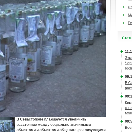
Ф
М
Ре
Cтат
11:1
Экс
Чер
гос
09:1
В С
рос
09:1
Кры
связ
глу
В Севастополе планируется увеличить
09:5
расстояние между социально-значимыми
Вое
объектами и объектами общепита, реализующими