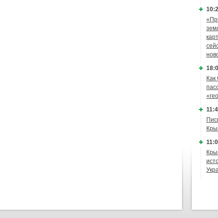
10:2
«Пр
зем
кар
сей
нов
18:0
Как
пас
«ге
11:4
Пис
Кры
11:0
Кры
ист
Укр