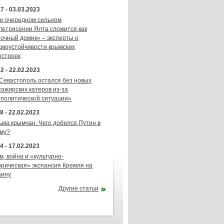
7 - 03.03.2023
и очередном сильном
летрясении Ялта сложится как
точный домик» – эксперты о
смоустойчивости крымских
остроек
2 - 22.02.2023
 Севастополь остался без новых
сажирских катеров из-за
ополитической ситуации»
8 - 22.02.2023
ьма крымчан: Чего добился Путин в
му?
4 - 17.02.2023
м, война и «культурно-
орическая» экспансия Кремля на
аину
Другие статьи