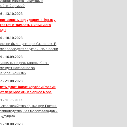
мчанам избежать службы в
сийской армии?
6 - 13.10.2023
вижимость под ударом: в Крыму
жается стоимость жилья и его
нды
0 - 10.10.2023
кого не было даже при Сталине». В
му преследуют за украинские песни
9 - 16.09.2023
рашилки» и реальность. Кого в
му ждет наказание за
лаборационизм?
2 - 21.08.2023
лить флот. Какие корабли Россия
ет перебросить в Черное море
1 - 11.08.2023
ьское хозяйство Крыма при России:
 свиноводства, без молокозаводов и
 будущего
5 - 10.08.2023