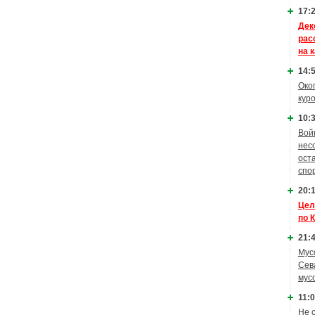
17:2
Дек
рас
на 
14:5
Око
кур
10:3
Вой
нес
ост
спо
20:1
Цел
по 
21:4
Мус
Сев
мус
11:0
Не 