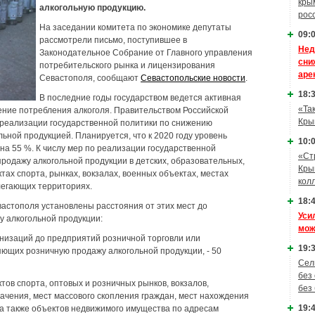
кры
алкогольную продукцию.
рос
На заседании комитета по экономике депутаты
09:0
рассмотрели письмо, поступившее в
Нед
Законодательное Собрание от Главного управления
сни
потребительского рынка и лицензирования
аре
Севастополя, сообщают
Севастопольские новости
.
18:3
В последние годы государством ведется активная
«Та
ение потребления алкоголя. Правительством Российской
Кры
реализации государственной политики по снижению
ьной продукцией. Планируется, что к 2020 году уровень
10:0
на 55 %. К числу мер по реализации государственной
«Ст
продажу алкогольной продукции в детских, образовательных,
Кры
тах спорта, рынках, вокзалах, военных объектах, местах
кол
легающих территориях.
18:4
астополя установлены расстояния от этих мест до
Уси
 алкогольной продукции:
мож
анизаций до предприятий розничной торговли или
19:3
ющих розничную продажу алкогольной продукции, - 50
Сел
без
ктов спорта, оптовых и розничных рынков, вокзалов,
без
начения, мест массового скопления граждан, мест нахождения
19:4
а также объектов недвижимого имущества по адресам