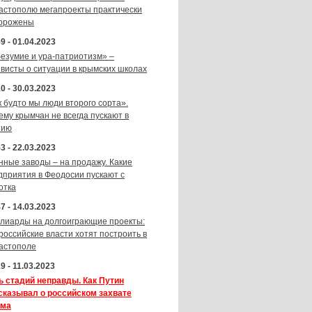
астополю мегапроекты практически
орожены
9 - 01.04.2023
безумие и ура-патриотизм» –
ивисты о ситуации в крымских школах
0 - 30.03.2023
к будто мы люди второго сорта».
ему крымчан не всегда пускают в
зию
3 - 22.03.2023
нные заводы – на продажу. Какие
дприятия в Феодосии пускают с
отка
7 - 14.03.2023
лиарды на долгоиграющие проекты:
 российские власти хотят построить в
астополе
9 - 11.03.2023
ь стадий неправды. Как Путин
сказывал о российском захвате
ма