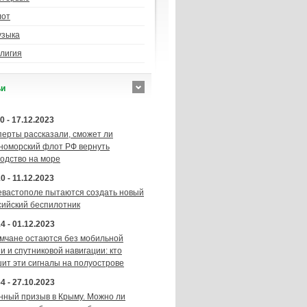
лот
узыка
лигия
ьи
0 - 17.12.2023
перты рассказали, сможет ли
номорский флот РФ вернуть
подство на море
0 - 11.12.2023
евастополе пытаются создать новый
сийский беспилотник
4 - 01.12.2023
мчане остаются без мобильной
и и спутниковой навигации: кто
шит эти сигналы на полуострове
4 - 27.10.2023
нный призыв в Крыму. Можно ли