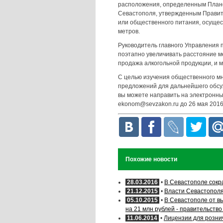
расположения, определенным Плано
Севастополя, утвержденным Правит
или общественного питания, осущес
метров.
Руководитель главного Управления 
поэтапно увеличивать расстояние м
продажа алкогольной продукции, и 
С целью изучения общественного м
предложений для дальнейшего обсу
вы можете направить на электронны
ekonom@sevzakon.ru
до 26 мая 2016
Похожие новости
28.03.2016
•
В Севастополе сокр
21.12.2015
•
Власти Севастополя
05.10.2015
•
В Севастополе от в
на 21 млн рублей - правительство
11.06.2014
•
Лицензии для розни