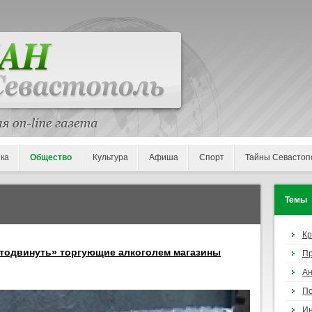
ка
Общество
Культура
Афиша
Спорт
Тайны Севастоп
Темы
К
отодвинуть» торгующие алкоголем магазины
П
Ан
По
И