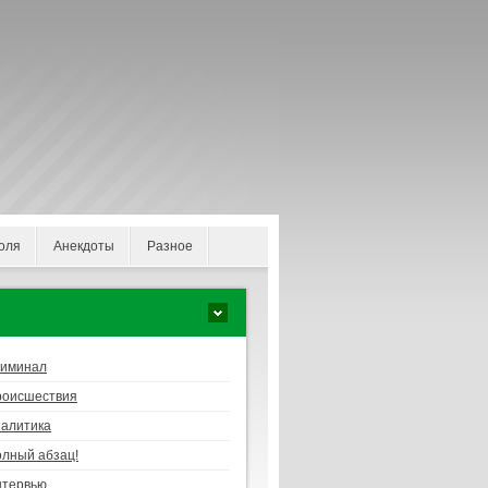
оля
Анекдоты
Разное
риминал
роисшествия
алитика
лный абзац!
нтервью