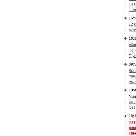
Сев
зам
16:5
«Z-
акт
10:1
«Ка
Поч
Гру
09:5
Вое
пре
мол
19:4
Мил
что
Сев
10:1
Пят
рас
Кры