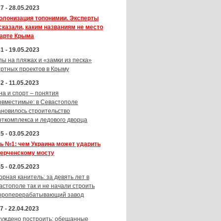
7 - 28.05.2023
олонизация топонимии. Эксперты
сказали, каким названиям не место
карте Крыма
1 - 19.05.2023
пы на пляжах и «замки из песка»
ортных проектов в Крыму
2 - 11.05.2023
на и спорт – понятия
овместимые: в Севастополе
ановилось строительство
рткомплекса и ледового дворца
5 - 03.05.2023
ь №1: чем Украина может ударить
Керченскому мосту
5 - 02.05.2023
орная канитель: за девять лет в
астополе так и не начали строить
ороперерабатывающий завод
7 - 22.04.2023
суждено построить: обещанные