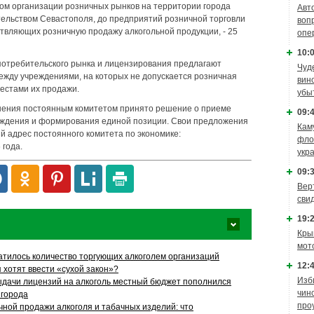
м организации розничных рынков на территории города
Авт
ельством Севастополя, до предприятий розничной торговли
воп
твляющих розничную продажу алкогольной продукции, - 25
опе
10:0
потребительского рынка и лицензирования предлагают
Чуд
ежду учреждениями, на которых не допускается розничная
вин
местами их продажи.
убы
нения постоянным комитетом принято решение о приеме
09:4
ждения и формирования единой позиции. Свои предложения
Кам
й адрес постоянного комитета по экономике:
фло
 года.
укр
09:3
Вер
сви
19:2
Кры
мот
атилось количество торгующих алкоголем организаций
12:4
 хотят ввести «сухой закон»?
Изб
ыдачи лицензий на алкоголь местный бюджет пополнился
чин
 города
про
чной продажи алкоголя и табачных изделий: что