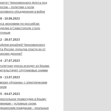
оритет Черноморского флота под
росом – политики о роли
ративного объединения в войне
8 - 10.08.2023
еса экономики по-российски:
оделие в Севастополе стало
точным
2 - 28.07.2023
уфляж кораблей Черноморского
та России: попытка спасти их от
аинских дронов?
4 - 27.07.2023
толетная угроза исходит из Крыма,
детельствуют спутниковые снимки
0 - 13.07.2023
мская «буханка» с электрическим
ором
5 - 04.07.2023
ирательное правосудие в Крыму:
овникам – условные сроки,
украинским гражданам – реальные