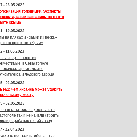
7 - 28.05.2023
олонизация топонимии. Эксперты
сказали, каким названиям не место
карте Крыма
1 - 19.05.2023
пы на пляжах и «замки из песка»
ортных проектов в Крыму
2 - 11.05.2023
на и спорт – понятия
овместимые: в Севастополе
ановилось строительство
рткомплекса и ледового дворца
5 - 03.05.2023
ь №1: чем Украина может ударить
Керченскому мосту
5 - 02.05.2023
орная канитель: за девять лет в
астополе так и не начали строить
ороперерабатывающий завод
7 - 22.04.2023
суждено построить: обещанные