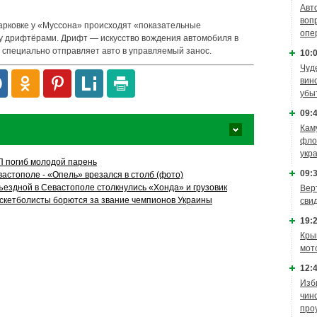
Авт
воп
парковке у «Муссона» происходят «показательные
опе
у дрифтёрами. Дрифт — искусство вождения автомобиля в
ь специально отправляет авто в управляемый занос.
10:0
Чуд
вин
убы
09:4
Кам
фло
укр
П погиб молодой парень
09:3
астополе - «Опель» врезался в столб (фото)
ездной в Севастополе столкнулись «Хонда» и грузовик
Вер
скетболисты борются за звание чемпионов Украины
сви
19:2
Кры
мот
12:4
Изб
чин
про