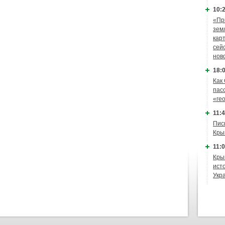
10:2
«Пр
зем
кар
сей
нов
18:0
Как
пас
«ге
11:4
Пис
Кры
11:0
Кры
ист
Укр