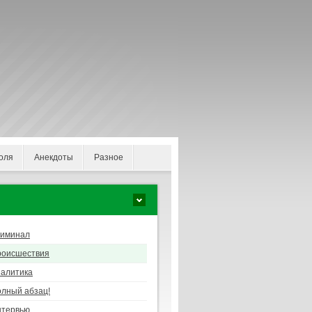
оля
Анекдоты
Разное
риминал
роисшествия
алитика
лный абзац!
нтервью