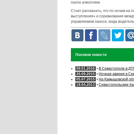
пахло алкоголем.
Стоит рассказать, что по ночам на 
выступления» и соревнования межд
управляемом заносе, когда водител
Похожие новости
09.01.2016
•
В Севастополе в ДТ
20.09.2015
•
Ночная авария в Сев
05.07.2015
•
На Камышовской объ
19.04.2013
•
Севастопольские ба