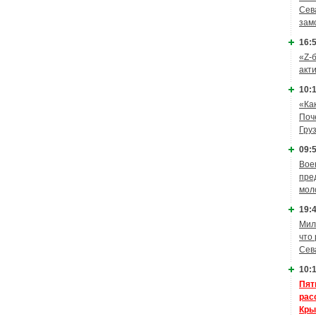
Сев
зам
16:5
«Z-
акт
10:1
«Ка
Поч
Гру
09:5
Вое
пре
мол
19:4
Мил
что
Сев
10:1
Пят
рас
Кры