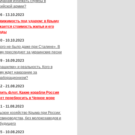
мчанам избежать службы в
сийской армии?
6 - 13.10.2023
вижимость под ударом: в Крыму
жается стоимость жилья и его
нды
0 - 10.10.2023
кого не было даже при Сталине». В
му преследуют за украинские песни
9 - 16.09.2023
рашилки» и реальность. Кого в
му ждет наказание за
лаборационизм?
2 - 21.08.2023
лить флот. Какие корабли Россия
ет перебросить в Черное море
1 - 11.08.2023
ьское хозяйство Крыма при России:
 свиноводства, без молокозаводов и
 будущего
5 - 10.08.2023