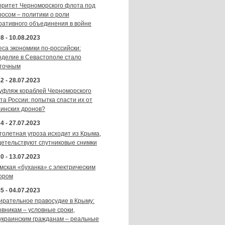
оритет Черноморского флота под
росом – политики о роли
ративного объединения в войне
8 - 10.08.2023
еса экономики по-российски:
оделие в Севастополе стало
точным
2 - 28.07.2023
уфляж кораблей Черноморского
та России: попытка спасти их от
аинских дронов?
4 - 27.07.2023
толетная угроза исходит из Крыма,
детельствуют спутниковые снимки
0 - 13.07.2023
мская «буханка» с электрическим
ором
5 - 04.07.2023
ирательное правосудие в Крыму:
овникам – условные сроки,
украинским гражданам – реальные