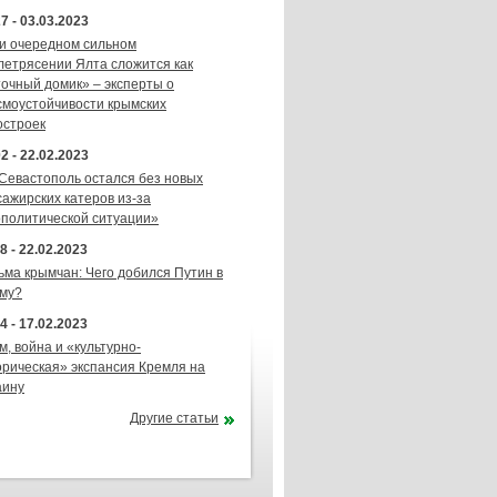
7 - 03.03.2023
и очередном сильном
летрясении Ялта сложится как
точный домик» – эксперты о
смоустойчивости крымских
остроек
2 - 22.02.2023
 Севастополь остался без новых
сажирских катеров из-за
ополитической ситуации»
8 - 22.02.2023
ьма крымчан: Чего добился Путин в
му?
4 - 17.02.2023
м, война и «культурно-
орическая» экспансия Кремля на
аину
Другие статьи