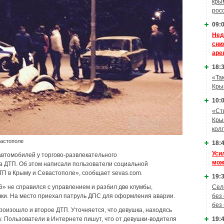
кры
рос
09:0
Нед
сни
аре
18:3
«Та
Кры
10:0
«Ст
Кры
кол
вастополе
18:4
Уси
 автомобилей у торгово-развлекательного
мож
а ДТП. Об этом написали пользователи социальной
ТП в Крыму и Севастополе», сообщает sevas.com.
19:3
Сел
» не справился с управлением и разбил две клумбы,
без
ки. На место приехал патруль ДПС для оформления аварии.
без
оизошло и второе ДТП. Уточняется, что девушка, находясь
19:4
. Пользователи в Интернете пишут, что от девушки-водителя