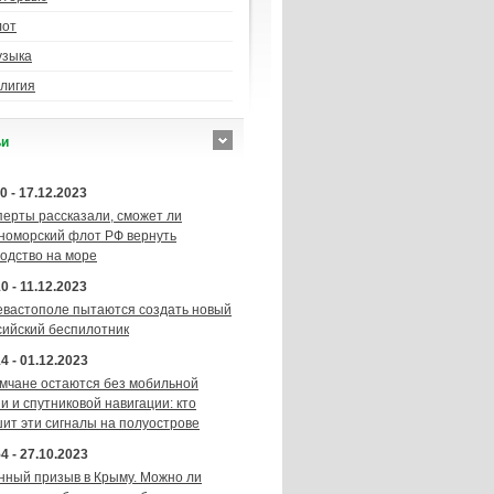
лот
узыка
лигия
ьи
0 - 17.12.2023
перты рассказали, сможет ли
номорский флот РФ вернуть
подство на море
0 - 11.12.2023
евастополе пытаются создать новый
сийский беспилотник
4 - 01.12.2023
мчане остаются без мобильной
и и спутниковой навигации: кто
шит эти сигналы на полуострове
4 - 27.10.2023
нный призыв в Крыму. Можно ли