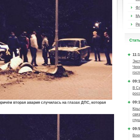
Ф
М
Ре
Cтат
11:1
Экс
Чер
гос
09:1
В С
рос
09:1
причём вторая авария случилась на глазах ДПС, которая
Кры
связ
глу
09:5
Вое