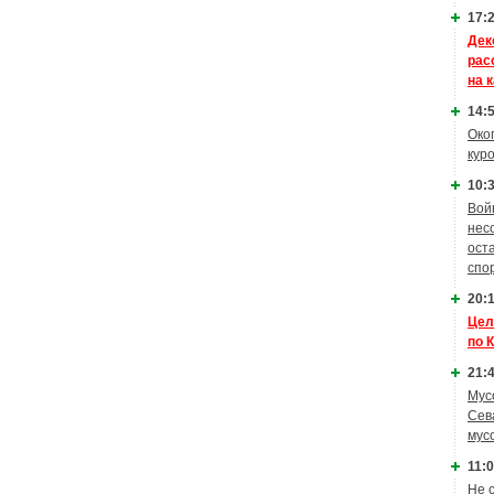
17:2
Дек
рас
на 
14:5
Око
кур
10:3
Вой
нес
ост
спо
20:1
Цел
по 
21:4
Мус
Сев
мус
11:0
Не 