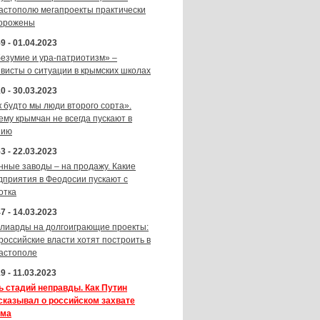
астополю мегапроекты практически
орожены
9 - 01.04.2023
безумие и ура-патриотизм» –
ивисты о ситуации в крымских школах
0 - 30.03.2023
к будто мы люди второго сорта».
ему крымчан не всегда пускают в
зию
3 - 22.03.2023
нные заводы – на продажу. Какие
дприятия в Феодосии пускают с
отка
7 - 14.03.2023
лиарды на долгоиграющие проекты:
 российские власти хотят построить в
астополе
9 - 11.03.2023
ь стадий неправды. Как Путин
сказывал о российском захвате
ма