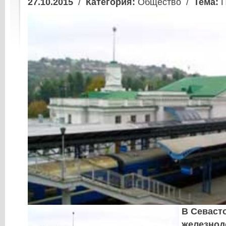
27.10.2015
/
Категория:
Общество /
Тема:
П
В Севаст
железнод