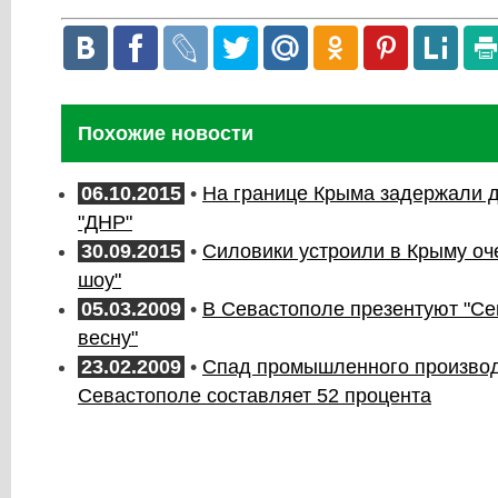
Похожие новости
06.10.2015
•
На границе Крыма задержали д
"ДНР"
30.09.2015
•
Силовики устроили в Крыму оч
шоу"
05.03.2009
•
В Севастополе презентуют "С
весну"
23.02.2009
•
Спад промышленного производ
Севастополе составляет 52 процента