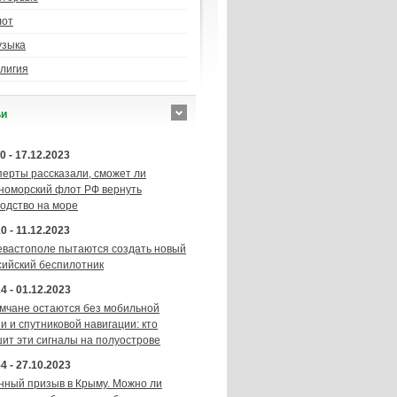
лот
узыка
лигия
ьи
0 - 17.12.2023
перты рассказали, сможет ли
номорский флот РФ вернуть
подство на море
0 - 11.12.2023
евастополе пытаются создать новый
сийский беспилотник
4 - 01.12.2023
мчане остаются без мобильной
и и спутниковой навигации: кто
шит эти сигналы на полуострове
4 - 27.10.2023
нный призыв в Крыму. Можно ли