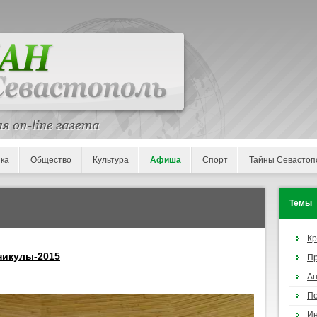
ка
Общество
Культура
Афиша
Спорт
Тайны Севастоп
Темы
К
аникулы-2015
П
Ан
По
И