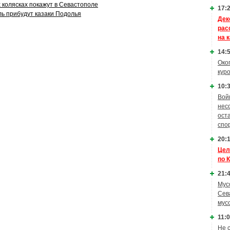
 колясках покажут в Севастополе
17:2
ль прибудут казаки Подолья
Дек
рас
на 
14:5
Око
кур
10:3
Вой
нес
ост
спо
20:1
Цел
по 
21:4
Мус
Сев
мус
11:0
Не 