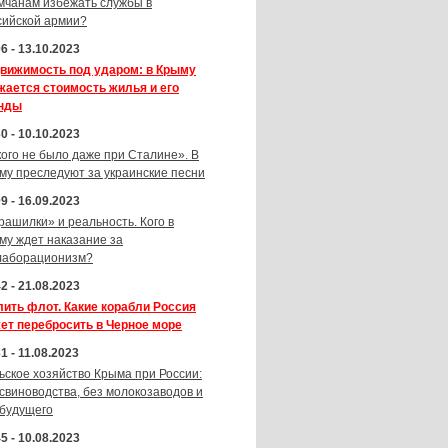
мчанам избежать службы в
сийской армии?
6 - 13.10.2023
вижимость под ударом: в Крыму
жается стоимость жилья и его
нды
0 - 10.10.2023
кого не было даже при Сталине». В
му преследуют за украинские песни
9 - 16.09.2023
рашилки» и реальность. Кого в
му ждет наказание за
лаборационизм?
2 - 21.08.2023
лить флот. Какие корабли Россия
ет перебросить в Черное море
1 - 11.08.2023
ьское хозяйство Крыма при России:
 свиноводства, без молокозаводов и
 будущего
5 - 10.08.2023