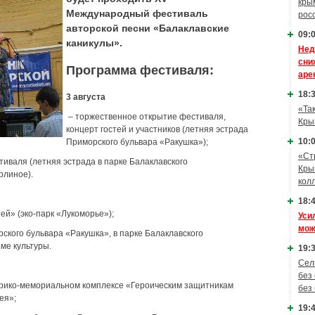
кры
Международный фестиваль
рос
авторской песни «Балаклавские
09:0
каникулы».
Нед
сни
Программа фестиваля:
аре
18:3
3 августа
«Та
– торжественное открытие фестиваля,
Кры
концерт гостей и участников (летняя эстрада
10:0
Приморского бульвара «Ракушка»);
«Ст
тиваля (летняя эстрада в парке Балаклавского
Кры
рлиное).
кол
18:4
ей» (эко-парк «Лукоморье»);
Уси
мож
ского бульвара «Ракушка», в парке Балаклавского
ме культуры.
19:3
Сел
без
орико-мемориальном комплексе «Героическим защитникам
без
ея»;
19:4