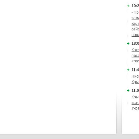
10:2
«Пр
зем
кар
сей
нов
18:0
Как
пас
«ге
11:4
Пис
Кры
11:0
Кры
ист
Укр