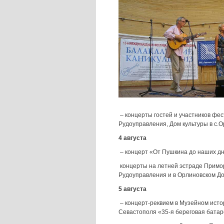
– концерты гостей и участников фес
Рудоуправления, Дом культуры в с.О
4 августа
– концерт «От Пушкина до наших дн
концерты на летней эстраде Примор
Рудоуправления и в Орлиновском До
5 августа
– концерт-реквием в Музейном ист
Севастополя «35-я береговая батар