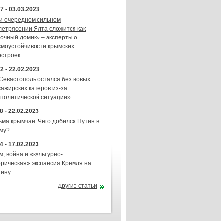
7 - 03.03.2023
и очередном сильном
летрясении Ялта сложится как
точный домик» – эксперты о
смоустойчивости крымских
остроек
2 - 22.02.2023
 Севастополь остался без новых
сажирских катеров из-за
ополитической ситуации»
8 - 22.02.2023
ьма крымчан: Чего добился Путин в
му?
4 - 17.02.2023
м, война и «культурно-
орическая» экспансия Кремля на
аину
Другие статьи