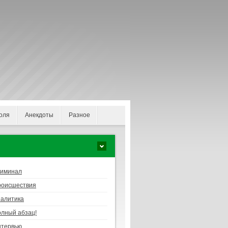
оля
Анекдоты
Разное
риминал
роисшествия
алитика
лный абзац!
нтервью