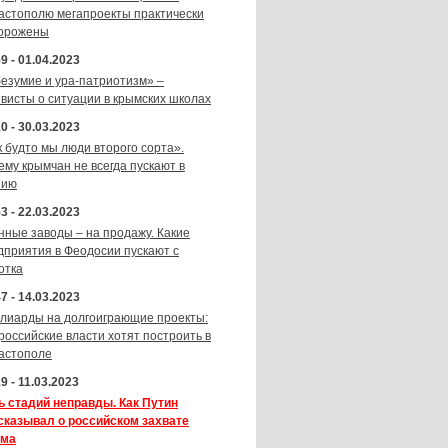
астополю мегапроекты практически
орожены
9 - 01.04.2023
безумие и ура-патриотизм» –
ивисты о ситуации в крымских школах
0 - 30.03.2023
к будто мы люди второго сорта».
ему крымчан не всегда пускают в
зию
3 - 22.03.2023
нные заводы – на продажу. Какие
дприятия в Феодосии пускают с
отка
7 - 14.03.2023
лиарды на долгоиграющие проекты:
 российские власти хотят построить в
астополе
9 - 11.03.2023
ь стадий неправды. Как Путин
сказывал о российском захвате
ма