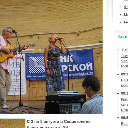
Ф
М
Ре
Cтат
11:1
Экс
Чер
гос
09:1
В С
рос
09:1
Кры
связ
глу
09:5
С 3 по 8 августа в Севастополе
Вое
будет проходить XV