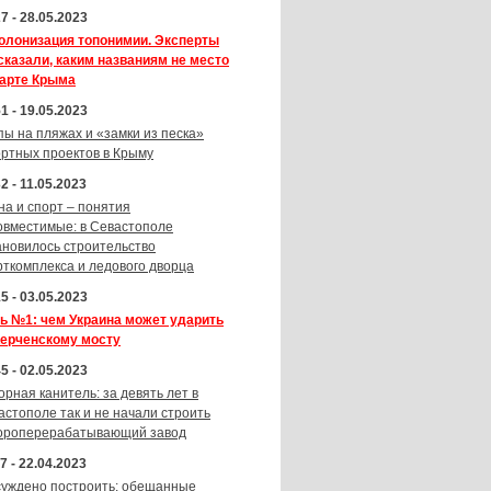
7 - 28.05.2023
олонизация топонимии. Эксперты
сказали, каким названиям не место
карте Крыма
1 - 19.05.2023
пы на пляжах и «замки из песка»
ортных проектов в Крыму
2 - 11.05.2023
на и спорт – понятия
овместимые: в Севастополе
ановилось строительство
рткомплекса и ледового дворца
5 - 03.05.2023
ь №1: чем Украина может ударить
Керченскому мосту
5 - 02.05.2023
орная канитель: за девять лет в
астополе так и не начали строить
ороперерабатывающий завод
7 - 22.04.2023
суждено построить: обещанные