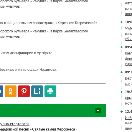
орского бульвара «Ракушка», в парке Балаклавского
Авт
ме культуры.
воп
опе
10:0
а» в Национальном заповеднике «Херсонес Таврический»;
Чуд
орского бульвара «Ракушка», в парке Балаклавского
вин
ме культуры.
убы
09:4
ьском дельфинарии в Артбухте.
Кам
фло
укр
й фестиваля на площади Нахимова.
09:3
Вер
сви
19:2
Кры
мот
12:4
Изб
чин
кулы» стартовали
про
бардовской песни «Святые камни Херсонеса»