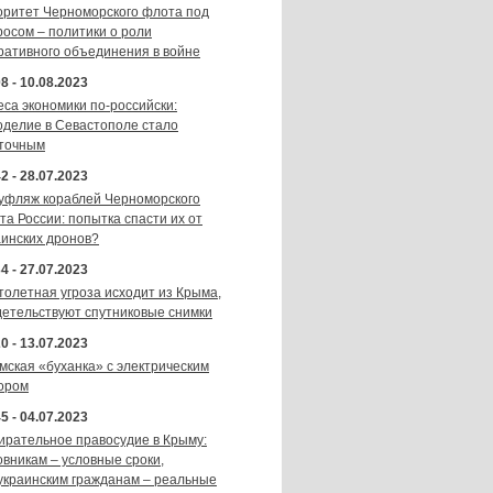
оритет Черноморского флота под
росом – политики о роли
ративного объединения в войне
8 - 10.08.2023
еса экономики по-российски:
оделие в Севастополе стало
точным
2 - 28.07.2023
уфляж кораблей Черноморского
та России: попытка спасти их от
аинских дронов?
4 - 27.07.2023
толетная угроза исходит из Крыма,
детельствуют спутниковые снимки
0 - 13.07.2023
мская «буханка» с электрическим
ором
5 - 04.07.2023
ирательное правосудие в Крыму:
овникам – условные сроки,
украинским гражданам – реальные