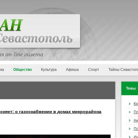
ка
Общество
Культура
Афиша
Спорт
Тайны Севастоп
Темы
К
сняет: о газоснабжении в домах микрорайона
П
Ан
По
И