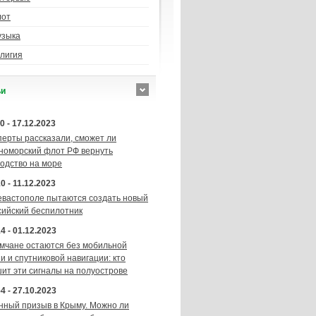
лот
узыка
лигия
ьи
0 - 17.12.2023
перты рассказали, сможет ли
номорский флот РФ вернуть
подство на море
0 - 11.12.2023
евастополе пытаются создать новый
сийский беспилотник
4 - 01.12.2023
мчане остаются без мобильной
и и спутниковой навигации: кто
шит эти сигналы на полуострове
4 - 27.10.2023
нный призыв в Крыму. Можно ли