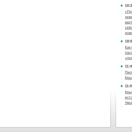
10:2
«Пр
зем
кар
сей
нов
18:0
Как
пас
«ге
11:4
Пис
Кры
11:0
Кры
ист
Укр