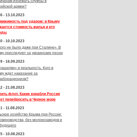
мчанам избежать службы в
сийской армии?
6 - 13.10.2023
вижимость под ударом: в Крыму
жается стоимость жилья и его
нды
0 - 10.10.2023
кого не было даже при Сталине». В
му преследуют за украинские песни
9 - 16.09.2023
рашилки» и реальность. Кого в
му ждет наказание за
лаборационизм?
2 - 21.08.2023
лить флот. Какие корабли Россия
ет перебросить в Черное море
1 - 11.08.2023
ьское хозяйство Крыма при России:
 свиноводства, без молокозаводов и
 будущего
5 - 10.08.2023