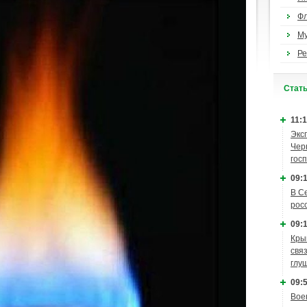
Ф
М
Ре
Cтат
11:1
Экс
Чер
гос
09:1
В С
рос
09:1
Кры
связ
глу
09:5
Вое