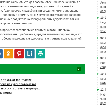
имание жильцов, что для восстановления газоснабжения в
Авт
восстановить перегородки между комнатой и кухней в
воп
ции. Газопроводы с разъёмными соединениями запрещено
опе
 Требования нормативных документов к установке газового
10:0
почных продиктовано как в украинских документах, так и в
Чуд
 в проекте газификации.
вин
о просит севастопольцев помнить о потенциальной
убы
зоснабжения. Требования, предъявляемые к проектам, – это
09:4
, обеспечивающие как здоровье, так и жизнь пользователей
Кам
фло
укр
09:3
Вер
сви
19:2
Кры
е отключат газ (график)
мот
оне на сутки отключат газ
и сносить стены в квартирах
12:4
ые метры
Изб
чин
про