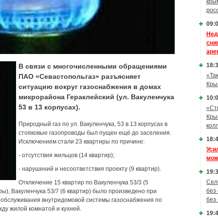
кры
рос
09:0
Нед
сни
аре
18:3
В связи с многочисленными обращениями
«Та
ПАО «Севастопольгаз» разъясняет
Кры
ситуацию вокруг газоснабжения в домах
микрорайона Гераклейский (ул. Вакуленчука
10:0
53 в 13 корпусах).
«Ст
Кры
Природный газ по ул. Вакуленчука, 53 в 13 корпусах в
кол
стояковые газопроводы был пущен ещё до заселения.
18:4
Исключением стали 23 квартиры по причине:
Уси
- отсутствия жильцов (14 квартир);
мож
- нарушений и несоответствия проекту (9 квартир).
19:3
Сел
Отключение 15 квартир по Вакуленчука 53/3 (5
без
иры), Вакуленчука 53/7 (6 квартир) было произведено при
без
о обслуживания внутридомовой системы газоснабжения по
ду жилой комнатой и кухней.
19:4