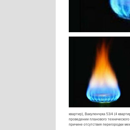
квартир), Вакуленчука 53/4 (4 кварт
проведении планового техническог
причине отсутствия перегородки меж