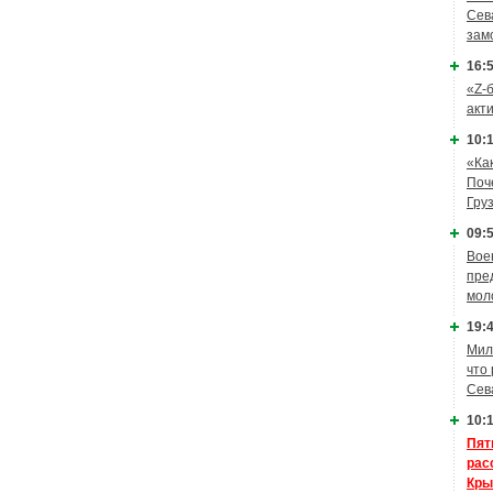
Сев
зам
16:5
«Z-
акт
10:1
«Ка
Поч
Гру
09:5
Вое
пре
мол
19:4
Мил
что
Сев
10:1
Пят
рас
Кры