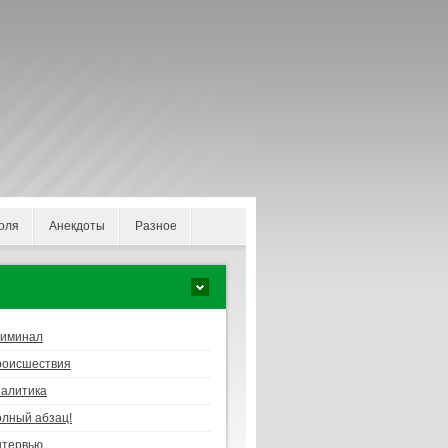
оля
Анекдоты
Разное
риминал
роисшествия
алитика
лный абзац!
нтервью