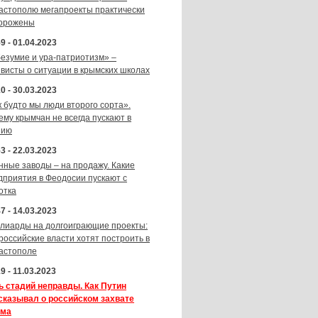
астополю мегапроекты практически
орожены
9 - 01.04.2023
безумие и ура-патриотизм» –
ивисты о ситуации в крымских школах
0 - 30.03.2023
к будто мы люди второго сорта».
ему крымчан не всегда пускают в
зию
3 - 22.03.2023
нные заводы – на продажу. Какие
дприятия в Феодосии пускают с
отка
7 - 14.03.2023
лиарды на долгоиграющие проекты:
 российские власти хотят построить в
астополе
9 - 11.03.2023
ь стадий неправды. Как Путин
сказывал о российском захвате
ма