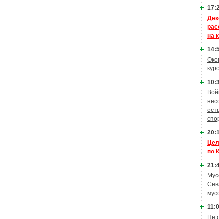
17:2
Дек
рас
на 
14:5
Око
кур
10:3
Вой
нес
ост
спо
20:1
Цел
по 
21:4
Мус
Сев
мус
11:0
Не 