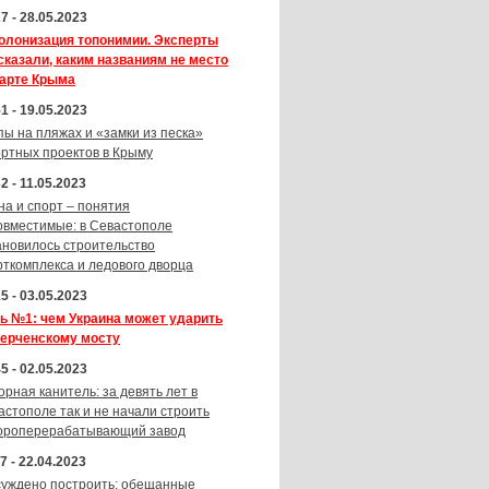
7 - 28.05.2023
олонизация топонимии. Эксперты
сказали, каким названиям не место
карте Крыма
1 - 19.05.2023
пы на пляжах и «замки из песка»
ортных проектов в Крыму
2 - 11.05.2023
на и спорт – понятия
овместимые: в Севастополе
ановилось строительство
рткомплекса и ледового дворца
5 - 03.05.2023
ь №1: чем Украина может ударить
Керченскому мосту
5 - 02.05.2023
орная канитель: за девять лет в
астополе так и не начали строить
ороперерабатывающий завод
7 - 22.04.2023
суждено построить: обещанные