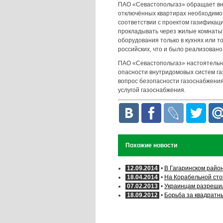
ПАО «Севастопольгаз» обращает вн
отключённых квартирах необходимо 
соответствии с проектом газифика
прокладывать через жилые комнаты.
оборудования только в кухнях или то
российских, что и было реализовано
ПАО «Севастопольгаз» настоятельн
опасности внутридомовых систем га
вопрос безопасности газоснабжения
услугой газоснабжения.
Похожие новости
12.09.2014
•
В Гагаринском район
18.04.2014
•
На Корабельной стор
07.02.2013
•
Украинцам разрешил
18.09.2012
•
Борьба за квадратн