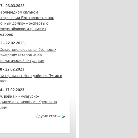
7 - 03.03.2023
и очередном сильном
летрясении Ялта сложится как
точный домик» – эксперты о
смоустойчивости крымских
остроек
2 - 22.02.2023
 Севастополь остался без новых
сажирских катеров из-за
ополитической ситуации»
8 - 22.02.2023
ьма крымчан: Чего добился Путин в
му?
4 - 17.02.2023
м, война и «культурно-
орическая» экспансия Кремля на
аину
Другие статьи