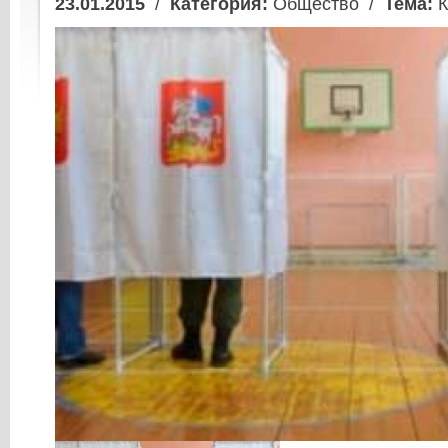
23.01.2015
/
Категория:
Общество /
Тема:
К