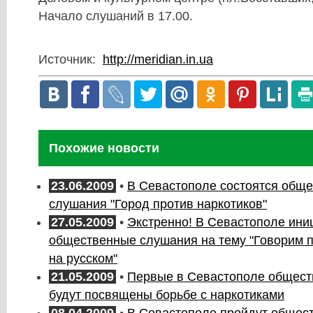
Начало слушаний в 17.00.
Источник:
http://meridian.in.ua
Похожие новости
23.06.2009
•
В Севастополе состоятся общ
слушания "Город против наркотиков"
27.05.2009
•
Экстренно! В Севастополе ин
общественные слушания на тему "Говорим по
на русском"
21.05.2009
•
Первые в Севастополе общес
будут посвящены борьбе с наркотиками