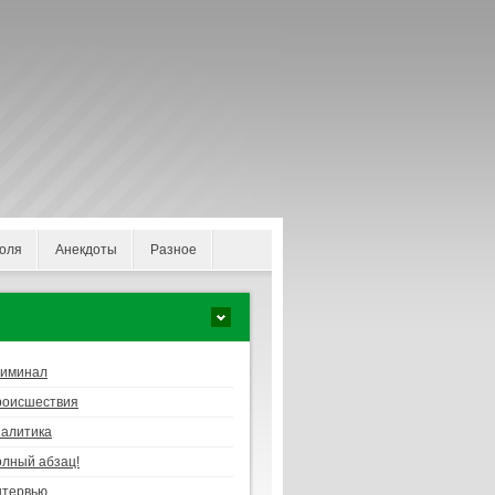
оля
Анекдоты
Разное
риминал
роисшествия
алитика
лный абзац!
нтервью