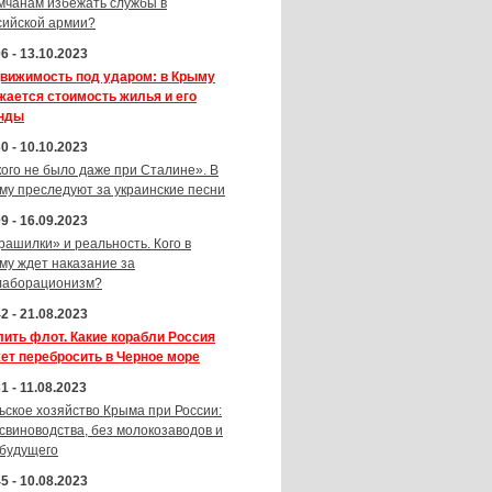
мчанам избежать службы в
сийской армии?
6 - 13.10.2023
вижимость под ударом: в Крыму
жается стоимость жилья и его
нды
0 - 10.10.2023
кого не было даже при Сталине». В
му преследуют за украинские песни
9 - 16.09.2023
рашилки» и реальность. Кого в
му ждет наказание за
лаборационизм?
2 - 21.08.2023
лить флот. Какие корабли Россия
ет перебросить в Черное море
1 - 11.08.2023
ьское хозяйство Крыма при России:
 свиноводства, без молокозаводов и
 будущего
5 - 10.08.2023