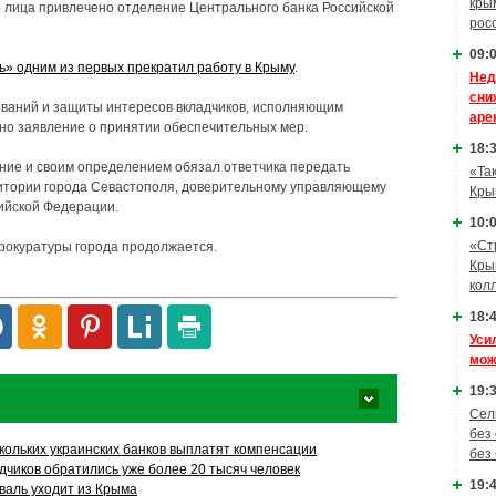
кры
го лица привлечено отделение Центрального банка Российской
рос
09:0
» одним из первых прекратил работу в Крыму
.
Нед
сни
ований и защиты интересов вкладчиков, исполняющим
аре
но заявление о принятии обеспечительных мер.
18:3
ние и своим определением обязал ответчика передать
«Та
итории города Севастополя, доверительному управляющему
Кры
ийской Федерации.
10:0
«Ст
рокуратуры города продолжается.
Кры
кол
18:4
Уси
мож
19:3
Сел
без
кольких украинских банков выплатят компенсации
без
дчиков обратились уже более 20 тысяч человек
19:4
аль уходит из Крыма