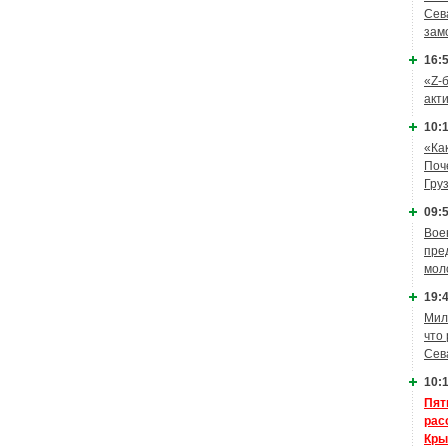
Сев
зам
16:5
«Z-
акт
10:1
«Ка
Поч
Гру
09:5
Вое
пре
мол
19:4
Мил
что
Сев
10:1
Пят
рас
Кры