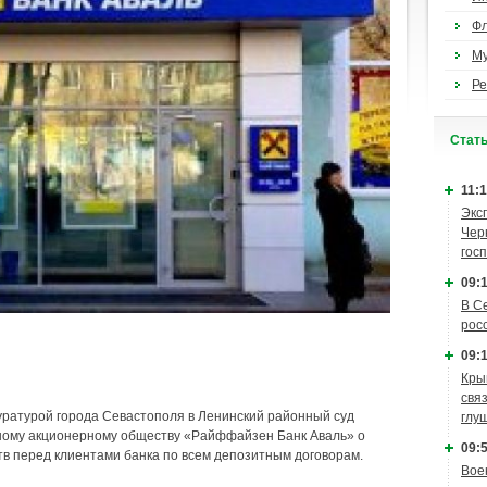
Ф
М
Ре
Cтат
11:1
Экс
Чер
гос
09:1
В С
рос
09:1
Кры
связ
ратурой города Севастополя в Ленинский районный суд
глу
чному акционерному обществу «Райффайзен Банк Аваль» о
09:5
в перед клиентами банка по всем депозитным договорам.
Вое