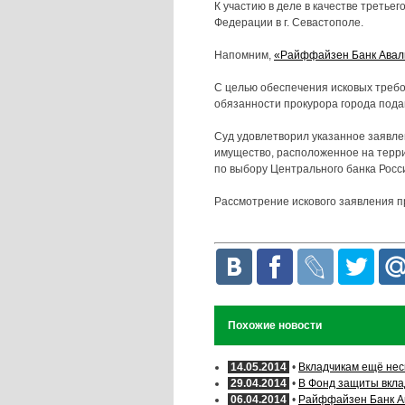
К участию в деле в качестве третье
Федерации в г. Севастополе.
Напомним,
«Райффайзен Банк Аваль
С целью обеспечения исковых треб
обязанности прокурора города пода
Суд удовлетворил указанное заявле
имущество, расположенное на терр
по выбору Центрального банка Росс
Рассмотрение искового заявления п
Похожие новости
14.05.2014
•
Вкладчикам ещё нес
29.04.2014
•
В Фонд защиты вкла
06.04.2014
•
Райффайзен Банк Ав