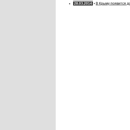
28.03.2014
•
В Крыму появится д