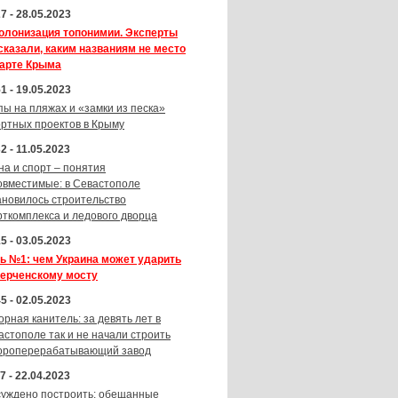
7 - 28.05.2023
олонизация топонимии. Эксперты
сказали, каким названиям не место
карте Крыма
1 - 19.05.2023
пы на пляжах и «замки из песка»
ортных проектов в Крыму
2 - 11.05.2023
на и спорт – понятия
овместимые: в Севастополе
ановилось строительство
рткомплекса и ледового дворца
5 - 03.05.2023
ь №1: чем Украина может ударить
Керченскому мосту
5 - 02.05.2023
орная канитель: за девять лет в
астополе так и не начали строить
ороперерабатывающий завод
7 - 22.04.2023
суждено построить: обещанные