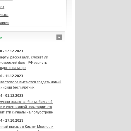
лот
узыка
лигия
ьи
0 - 17.12.2023
перты рассказали, сможет ли
номорский флот РФ вернуть
подство на море
0 - 11.12.2023
евастополе пытаются создать новый
сийский беспилотник
4 - 01.12.2023
мчане остаются без мобильной
и и спутниковой навигации: кто
шит эти сигналы на полуострове
4 - 27.10.2023
нный призыв в Крыму. Можно ли