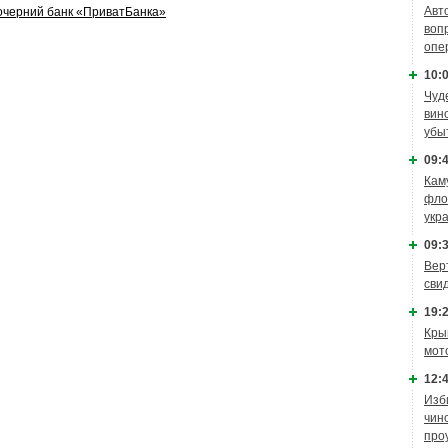
Авт
очерний банк «ПриватБанка»
воп
опе
10:0
Чуд
вин
убы
09:4
Кам
фло
укр
09:3
Вер
сви
19:2
Кры
мот
12:4
Изб
чин
про