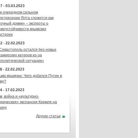
7 - 03.03.2023
и очередном сильном
летрясении Ялта сложится как
точный домик» – эксперты о
смоустойчивости крымских
остроек
2 - 22.02.2023
 Севастополь остался без новых
сажирских катеров из-за
ополитической ситуации»
8 - 22.02.2023
ьма крымчан: Чего добился Путин в
му?
4 - 17.02.2023
м, война и «культурно-
орическая» экспансия Кремля на
аину
Другие статьи