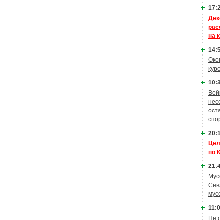
17:2
Дек
рас
на 
14:5
Око
кур
10:3
Вой
нес
ост
спо
20:1
Цел
по 
21:4
Мус
Сев
мус
11:0
Не 