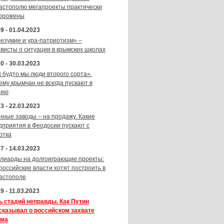
астополю мегапроекты практически
орожены
9 - 01.04.2023
безумие и ура-патриотизм» –
ивисты о ситуации в крымских школах
0 - 30.03.2023
к будто мы люди второго сорта».
ему крымчан не всегда пускают в
зию
3 - 22.03.2023
нные заводы – на продажу. Какие
дприятия в Феодосии пускают с
отка
7 - 14.03.2023
лиарды на долгоиграющие проекты:
 российские власти хотят построить в
астополе
9 - 11.03.2023
ь стадий неправды. Как Путин
сказывал о российском захвате
ма