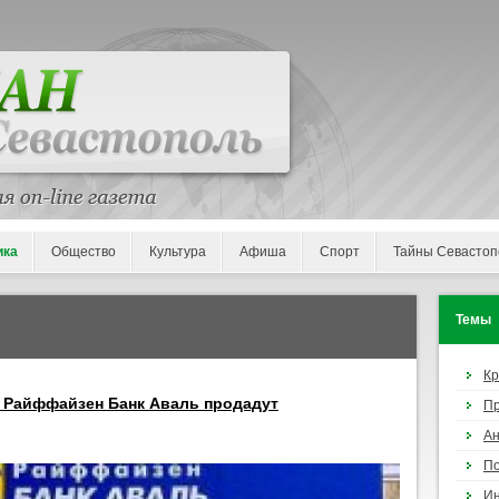
ика
Общество
Культура
Афиша
Спорт
Тайны Севастоп
Темы
К
 Райффайзен Банк Аваль продадут
П
Ан
По
И