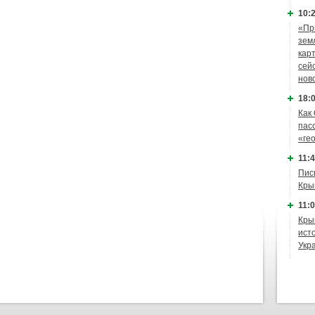
10:2
«Пр
зем
кар
сей
нов
18:0
Как
пас
«ге
11:4
Пис
Кры
11:0
Кры
ист
Укр