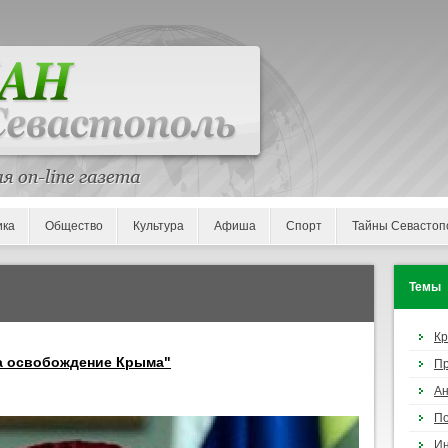
ика
Общество
Культура
Афиша
Спорт
Тайны Севастоп
Темы
К
а освобождение Крыма"
П
Ан
По
И