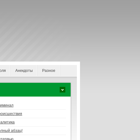
оля
Анекдоты
Разное
риминал
роисшествия
алитика
лный абзац!
нтервью