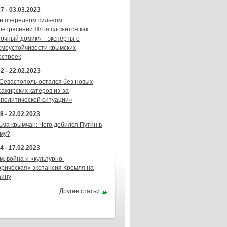
7 - 03.03.2023
и очередном сильном
летрясении Ялта сложится как
точный домик» – эксперты о
смоустойчивости крымских
остроек
2 - 22.02.2023
 Севастополь остался без новых
сажирских катеров из-за
ополитической ситуации»
8 - 22.02.2023
ьма крымчан: Чего добился Путин в
му?
4 - 17.02.2023
м, война и «культурно-
орическая» экспансия Кремля на
аину
Другие статьи