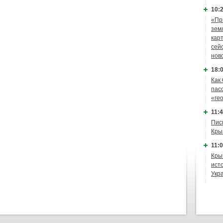
10:2
«Пр
зем
кар
сей
нов
18:0
Как
пас
«ге
11:4
Пис
Кры
11:0
Кры
ист
Укр