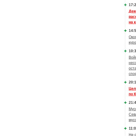
17:2
Дек
рас
на 
14:5
Око
кур
10:3
Вой
нес
ост
спо
20:1
Цел
по 
21:4
Мус
Сев
мус
11:0
Не 