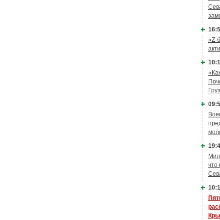
Сев
зам
16:5
«Z-
акт
10:1
«Ка
Поч
Гру
09:5
Вое
пре
мол
19:4
Мил
что
Сев
10:1
Пят
рас
Кры