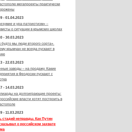
астополю мегапроекты практически
орожены
9 - 01.04.2023
безумие и ура-патриотизм» –
ивисты о ситуации в крымских школах
0 - 30.03.2023
к будто мы люди второго сорта».
ему крымчан не всегда пускают в
зию
3 - 22.03.2023
нные заводы – на продажу. Какие
дприятия в Феодосии пускают с
отка
7 - 14.03.2023
лиарды на долгоиграющие проекты:
 российские власти хотят построить в
астополе
9 - 11.03.2023
ь стадий неправды. Как Путин
сказывал о российском захвате
ма