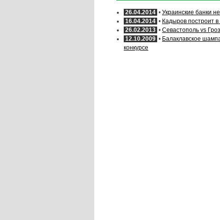
26.04.2014
•
Украинские банки не
16.04.2014
•
Кадыров построит в
26.02.2013
•
Севастополь vs Гро
12.10.2009
•
Балаклавское шампа
конкурсе