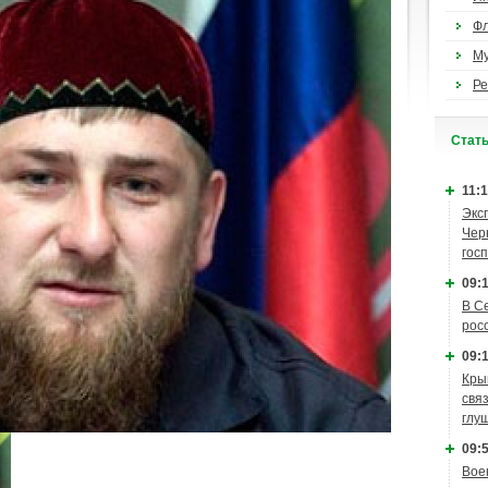
Ф
М
Ре
Cтат
11:1
Экс
Чер
гос
09:1
В С
рос
09:1
Кры
связ
глу
09:5
Вое