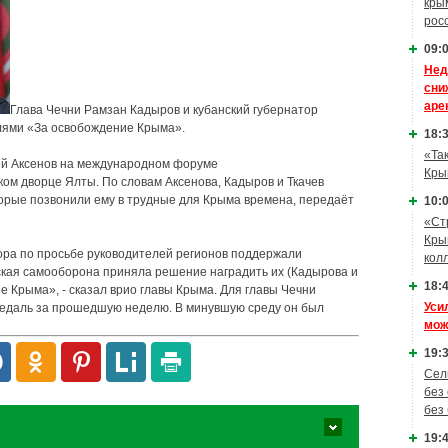
кры
рос
09:0
Нед
сни
аре
Глава Чечни Рамзан Кадыров и кубанский губернатор
лями «За освобождение Крыма».
18:3
«Та
ей Аксенов на международном форуме
Кры
ом дворце Ялты. По словам Аксенова, Кадыров и Ткачев
орые позвонили ему в трудные для Крыма времена, передаёт
10:0
«Ст
Кры
пора по просьбе руководителей регионов поддержали
кол
мская самооборона приняла решение наградить их (Кадырова и
18:4
 Крыма», - сказал врио главы Крыма. Для главы Чечни
Уси
медаль за прошедшую неделю. В минувшую среду он был
мож
19:3
Сел
без
без
19:4