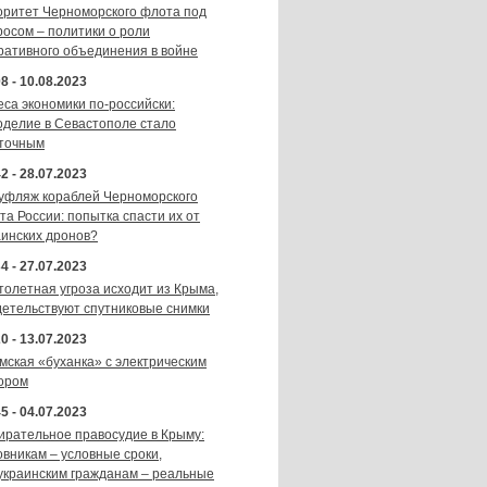
оритет Черноморского флота под
росом – политики о роли
ративного объединения в войне
8 - 10.08.2023
еса экономики по-российски:
оделие в Севастополе стало
точным
2 - 28.07.2023
уфляж кораблей Черноморского
та России: попытка спасти их от
аинских дронов?
4 - 27.07.2023
толетная угроза исходит из Крыма,
детельствуют спутниковые снимки
0 - 13.07.2023
мская «буханка» с электрическим
ором
5 - 04.07.2023
ирательное правосудие в Крыму:
овникам – условные сроки,
украинским гражданам – реальные