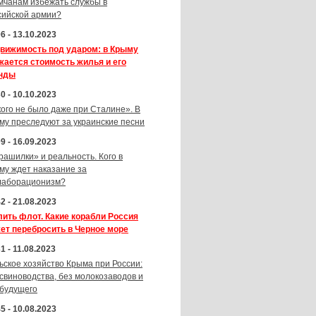
мчанам избежать службы в
сийской армии?
6 - 13.10.2023
вижимость под ударом: в Крыму
жается стоимость жилья и его
нды
0 - 10.10.2023
кого не было даже при Сталине». В
му преследуют за украинские песни
9 - 16.09.2023
рашилки» и реальность. Кого в
му ждет наказание за
лаборационизм?
2 - 21.08.2023
лить флот. Какие корабли Россия
ет перебросить в Черное море
1 - 11.08.2023
ьское хозяйство Крыма при России:
 свиноводства, без молокозаводов и
 будущего
5 - 10.08.2023