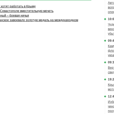
Авт
 хотят работать в Крыму
воп
 Севастополе вместительную мечеть
опе
зный – боевая ничья
10:0
нское завоевало золотую медаль на международном
Чуд
вин
убы
09:4
Кам
фло
укр
09:3
Вер
сви
19:2
Кры
мот
12:4
Изб
чин
про