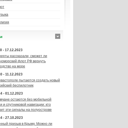
лот
узыка
лигия
ьи
0 - 17.12.2023
перты рассказали, сможет ли
номорский флот РФ вернуть
подство на море
0 - 11.12.2023
евастополе пытаются создать новый
сийский беспилотник
4 - 01.12.2023
мчане остаются без мобильной
и и спутниковой навигации: кто
шит эти сигналы на полуострове
4 - 27.10.2023
нный призыв в Крыму. Можно ли