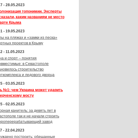
7 - 28.05.2023
олонизация топонимии. Эксперты
сказали, каким названиям не место
карте Крыма
1 - 19.05.2023
пы на пляжах и «замки из песка»
ортных проектов в Крыму
2 - 11.05.2023
на и спорт – понятия
овместимые: в Севастополе
ановилось строительство
рткомплекса и ледового дворца
5 - 03.05.2023
ь №1: чем Украина может ударить
Керченскому мосту
5 - 02.05.2023
орная канитель: за девять лет в
астополе так и не начали строить
ороперерабатывающий завод
7 - 22.04.2023
суждено построить: обещанные