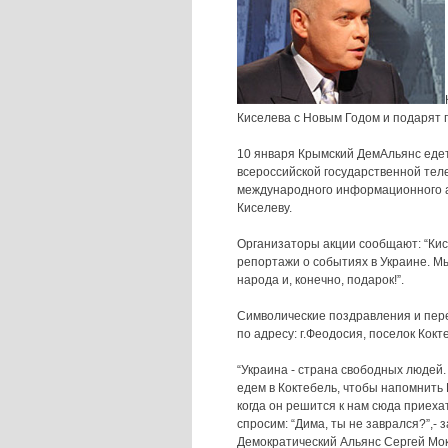
Киселева с Новым Годом и подарят 
10 января Крымский ДемАльянс едет 
всероссийской государственной тел
международного информационного а
Киселеву.
Организаторы акции сообщают: “Кисе
репортажи о событиях в Украине. М
народа и, конечно, подарок!”.
Символические поздравления и пере
по адресу: г.Феодосия, поселок Кокт
“Украина - страна свободных людей.
едем в Коктебель, чтобы напомнить К
когда он решится к нам сюда приеха
спросим: “Дима, ты не заврался?”,-
Демократический Альянс Сергей Мо