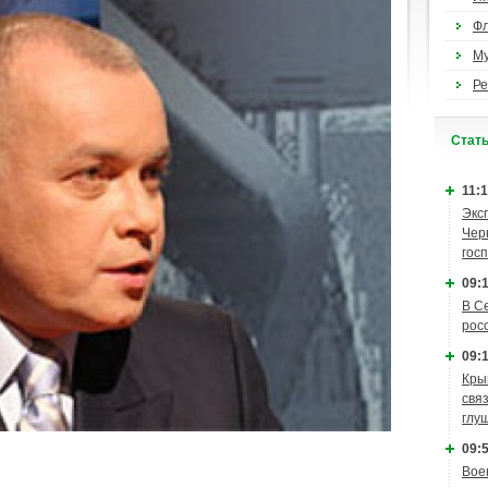
Ф
М
Ре
Cтат
11:1
Экс
Чер
гос
09:1
В С
рос
09:1
Кры
связ
глу
09:5
Вое