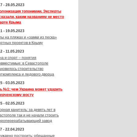
7 - 28.05.2023
олонизация топонимии. Эксперты
сказали, каким названиям не место
карте Крыма
1 - 19.05.2023
пы на пляжах и «замки из песка»
ортных проектов в Крыму
2 - 11.05.2023
на и спорт – понятия
овместимые: в Севастополе
ановилось строительство
рткомплекса и ледового дворца
5 - 03.05.2023
ь №1: чем Украина может ударить
Керченскому мосту
5 - 02.05.2023
орная канитель: за девять лет в
астополе так и не начали строить
ороперерабатывающий завод
7 - 22.04.2023
суждено построить: обещанные