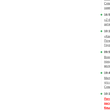
Сев
зам
16:5
«Z-
акт
10:1
«Ка
Поч
Гру
09:5
Вое
пре
мол
19:4
Мил
что
Сев
10:1
Пят
рас
Кры