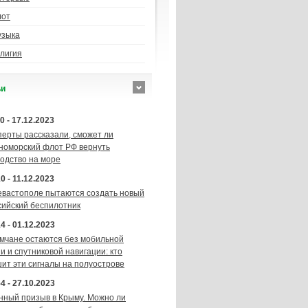
лот
узыка
лигия
ьи
0 - 17.12.2023
перты рассказали, сможет ли
номорский флот РФ вернуть
подство на море
0 - 11.12.2023
евастополе пытаются создать новый
сийский беспилотник
4 - 01.12.2023
мчане остаются без мобильной
и и спутниковой навигации: кто
шит эти сигналы на полуострове
4 - 27.10.2023
нный призыв в Крыму. Можно ли