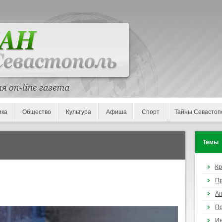
ика
Общество
Культура
Афиша
Спорт
Тайны Севастоп
Темы
К
П
Ан
По
И