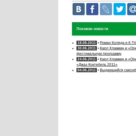
Похожие новости
18.08.2011
•
Роман Коляда и К-T
30.06.2011
•
Карл Хламкин и «Ог
фестивальную программу
24.06.2011
•
Карл Хламкин и «Ог
«Джаз Коктебель 2011»
04.06.2011
•
Выдающийся саксофо