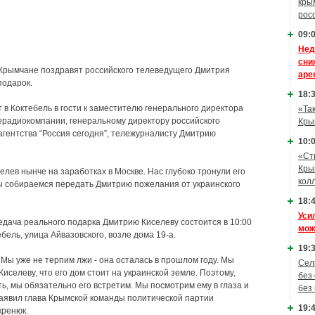
кры
рос
09:0
Нед
сни
Крымчане поздравят российского телеведущего Дмитрия
аре
подарок.
18:3
в Коктебель в гости к заместителю генерального директора
«Та
ерадиокомпании, генеральному директору российского
Кры
гентства “Россия сегодня”, тележурналисту Дмитрию
10:0
«Ст
Кры
лев нынче на заработках в Москве. Нас глубоко тронули его
кол
ы собираемся передать Дмитрию пожелания от украинского
18:4
Уси
дача реального подарка Дмитрию Киселеву состоится в 10:00
мож
ебель, улица Айвазовского, возле дома 19-а.
19:3
 Мы уже не терпим лжи - она осталась в прошлом году. Мы
Сел
иселеву, что его дом стоит на украинской земле. Поэтому,
без
ть, мы обязательно его встретим. Мы посмотрим ему в глаза и
без
 заявил глава Крымской команды политической партии
19:4
кренюк.