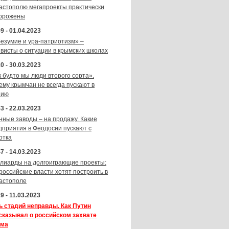
астополю мегапроекты практически
орожены
9 - 01.04.2023
безумие и ура-патриотизм» –
ивисты о ситуации в крымских школах
0 - 30.03.2023
к будто мы люди второго сорта».
ему крымчан не всегда пускают в
зию
3 - 22.03.2023
нные заводы – на продажу. Какие
дприятия в Феодосии пускают с
отка
7 - 14.03.2023
лиарды на долгоиграющие проекты:
 российские власти хотят построить в
астополе
9 - 11.03.2023
ь стадий неправды. Как Путин
сказывал о российском захвате
ма