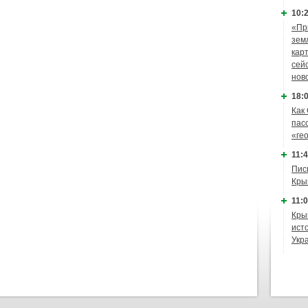
10:2
«Пр
зем
кар
сей
нов
18:0
Как
пас
«ге
11:4
Пис
Кры
11:0
Кры
ист
Укр