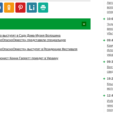
Авт
воп
опе
10:0
Чуд
вин
убы
rio выступят в Саду Дома-Музея Волошина
неОпасноОркестр» представили специальную
09:4
Кам
неОпасноОркестр» выступят в Резиденции Фестиваля
фло
укр
нист Кенни Гарретт приедет в Украину
09:3
Вер
сви
19:2
Кры
мот
12:4
Изб
чин
про