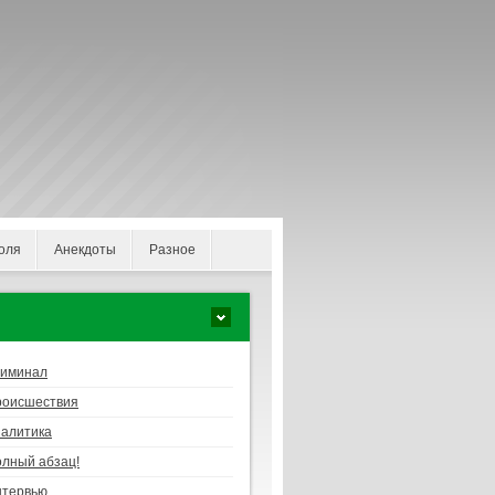
оля
Анекдоты
Разное
риминал
роисшествия
алитика
лный абзац!
нтервью