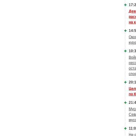
17:2
Дек
рас
на 
14:5
Око
кур
10:3
Вой
нес
ост
спо
20:1
Цел
по 
21:4
Мус
Сев
мус
11:0
Не 