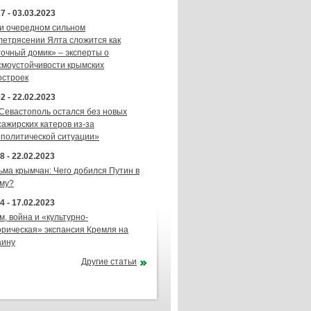
7 - 03.03.2023
и очередном сильном
летрясении Ялта сложится как
точный домик» – эксперты о
смоустойчивости крымских
остроек
2 - 22.02.2023
 Севастополь остался без новых
сажирских катеров из-за
ополитической ситуации»
8 - 22.02.2023
ьма крымчан: Чего добился Путин в
му?
4 - 17.02.2023
м, война и «культурно-
орическая» экспансия Кремля на
аину
Другие статьи