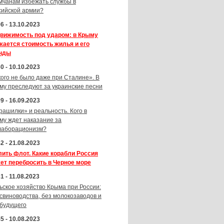
мчанам избежать службы в
сийской армии?
6 - 13.10.2023
вижимость под ударом: в Крыму
жается стоимость жилья и его
нды
0 - 10.10.2023
кого не было даже при Сталине». В
му преследуют за украинские песни
9 - 16.09.2023
рашилки» и реальность. Кого в
му ждет наказание за
лаборационизм?
2 - 21.08.2023
лить флот. Какие корабли Россия
ет перебросить в Черное море
1 - 11.08.2023
ьское хозяйство Крыма при России:
 свиноводства, без молокозаводов и
 будущего
5 - 10.08.2023