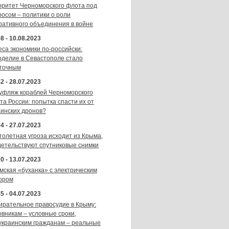
оритет Черноморского флота под
росом – политики о роли
ративного объединения в войне
8 - 10.08.2023
еса экономики по-российски:
оделие в Севастополе стало
точным
2 - 28.07.2023
уфляж кораблей Черноморского
та России: попытка спасти их от
аинских дронов?
4 - 27.07.2023
толетная угроза исходит из Крыма,
детельствуют спутниковые снимки
0 - 13.07.2023
мская «буханка» с электрическим
ором
5 - 04.07.2023
ирательное правосудие в Крыму:
овникам – условные сроки,
украинским гражданам – реальные