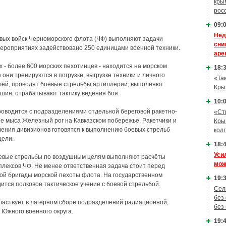
кры
рос
09:0
Нед
вых войск Черноморского флота (ЧФ) выполняют задачи
сни
 мероприятиях задействовано 250 единицами военной техники.
аре
 - более 600 морских пехотинцев - находится на морском
18:3
 они тренируются в погрузке, выгрузке техники и личного
«Та
лей, проводят боевые стрельбы артиллерии, выполняют
Кры
шин, отрабатывают тактику ведения боя.
10:0
оводится с подразделениями отдельной береговой ракетно-
«Ст
е мыса Железный рог на Кавказском побережье. Ракетчики и
Кры
учения дивизионов готовятся к выполнению боевых стрельб
кол
цели.
18:4
Уси
оевые стрельбы по воздушным целям выполняют расчёты
мож
лексов ЧФ. Не менее ответственная задача стоит перед
ой бригады морской пехоты флота. На государственном
19:3
ится полковое тактическое учение с боевой стрельбой.
Сел
без
частвует в лагерном сборе подразделений радиационной,
без
 Южного военного округа.
19:4