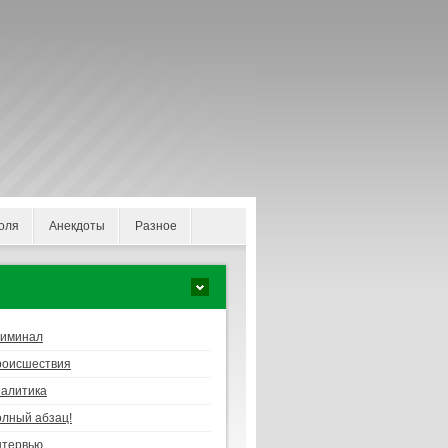
оля
Анекдоты
Разное
риминал
роисшествия
алитика
лный абзац!
нтервью