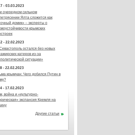
7 - 03.03.2023
и очередном сильном
летрясении Ялта сложится как
точный домик» – эксперты о
смоустойчивости крымских
остроек
2 - 22.02.2023
 Севастополь остался без новых
сажирских катеров из-за
ополитической ситуации»
8 - 22.02.2023
ьма крымчан: Чего добился Путин в
му?
4 - 17.02.2023
м, война и «культурно-
орическая» экспансия Кремля на
аину
Другие статьи