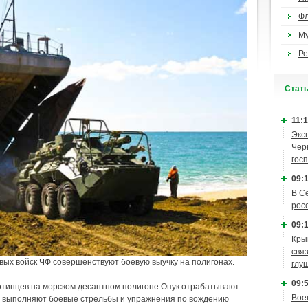
Ф
М
Ре
Cтат
11:1
Экс
Чер
гос
09:1
В С
рос
09:1
Кры
связ
ых войск ЧФ совершенствуют боевую выучку на полигонах.
глу
09:5
хотинцев на морском десантном полигоне Опук отрабатывают
Вое
е, выполняют боевые стрельбы и упражнения по вождению