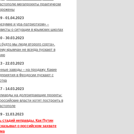
астополю мегапроекты практически
орожены
9 - 01.04.2023
безумие и ура-патриотизм» –
ивисты о ситуации в крымских школах
0 - 30.03.2023
к будто мы люди второго сорта».
ему крымчан не всегда пускают в
зию
3 - 22.03.2023
нные заводы – на продажу. Какие
дприятия в Феодосии пускают с
отка
7 - 14.03.2023
лиарды на долгоиграющие проекты:
 российские власти хотят построить в
астополе
9 - 11.03.2023
ь стадий неправды. Как Путин
сказывал о российском захвате
ма