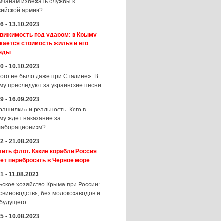
мчанам избежать службы в
сийской армии?
6 - 13.10.2023
вижимость под ударом: в Крыму
жается стоимость жилья и его
нды
0 - 10.10.2023
кого не было даже при Сталине». В
му преследуют за украинские песни
9 - 16.09.2023
рашилки» и реальность. Кого в
му ждет наказание за
лаборационизм?
2 - 21.08.2023
лить флот. Какие корабли Россия
ет перебросить в Черное море
1 - 11.08.2023
ьское хозяйство Крыма при России:
 свиноводства, без молокозаводов и
 будущего
5 - 10.08.2023