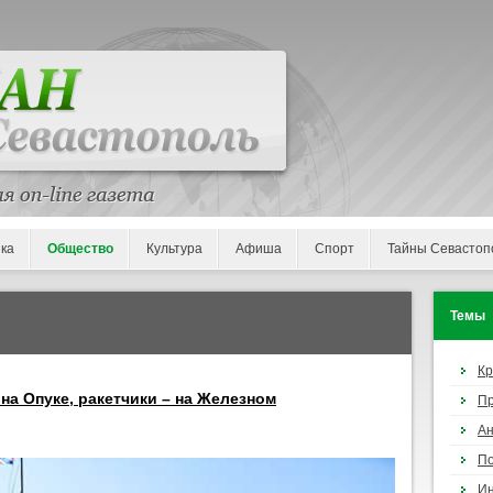
ка
Общество
Культура
Афиша
Спорт
Тайны Севастоп
Темы
К
на Опуке, ракетчики – на Железном
П
Ан
По
И