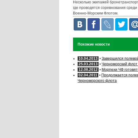
Несколько экипажей бронетранспорт
где проводятся соревнования среди
Военно-Морским Флотом.
Похожие новости
10.04.2013
•
Завершился полево
25.03.2013
•
Черноморский флот 
12.08.2012
•
Морпехи ЧФ готовят
02.04.2011
•
Продолжается полев
Черноморского флота