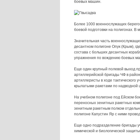
боевых машин.
Более 1000 военнослужащих берего
боевой подготовки на полигонах. В
Значительная часть военнослужащих
десантном полигоне Опук (Крым), где
состава с больших десантных кораб
упражнения по вождению боевых ма
Еще один крупный полевой выход пр
артиллерийской бригады ЧФ в район
артиллеристы в ходе тактического 
крылатыми ракетами по надводной 
На учебном полигоне под Ейском б
переносных зенитных ракетных комп
зенитным ракетным полком отдельн
полигоне Капустин Яр с ними провод
Еще одно подразделение бригады у
химической и биологической защиты