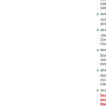
Сев
зам
16:5
«Z-
акт
10:1
«Ка
Поч
Гру
09:5
Вое
пре
мол
19:4
Мил
что
Сев
10:1
Пят
рас
Кры