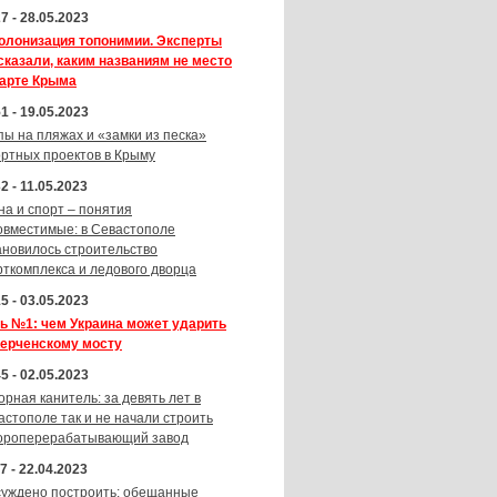
7 - 28.05.2023
олонизация топонимии. Эксперты
сказали, каким названиям не место
карте Крыма
1 - 19.05.2023
пы на пляжах и «замки из песка»
ортных проектов в Крыму
2 - 11.05.2023
на и спорт – понятия
овместимые: в Севастополе
ановилось строительство
рткомплекса и ледового дворца
5 - 03.05.2023
ь №1: чем Украина может ударить
Керченскому мосту
5 - 02.05.2023
орная канитель: за девять лет в
астополе так и не начали строить
ороперерабатывающий завод
7 - 22.04.2023
суждено построить: обещанные