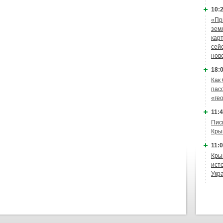
10:2
«Пр
зем
кар
сей
нов
18:0
Как
пас
«ге
11:4
Пис
Кры
11:0
Кры
ист
Укр