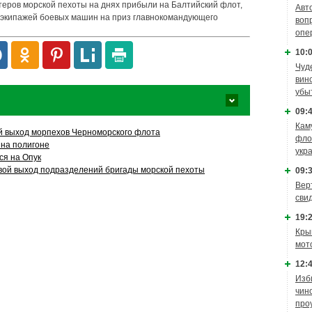
еров морской пехоты на днях прибыли на Балтийский флот,
Авт
 экипажей боевых машин на приз главнокомандующего
воп
опе
10:0
Чуд
вин
убы
09:4
Кам
й выход морпехов Черноморского флота
фло
на полигоне
укр
ся на Опук
ой выход подразделений бригады морской пехоты
09:3
Вер
сви
19:2
Кры
мот
12:4
Изб
чин
про