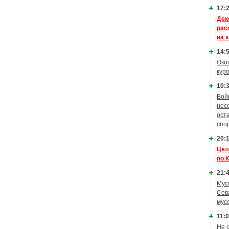
17:2
Дек
рас
на 
14:5
Око
кур
10:3
Вой
нес
ост
спо
20:1
Цел
по 
21:4
Мус
Сев
мус
11:0
Не 