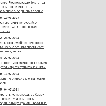
оритет Черноморского флота под
росом – политики о роли
ративного объединения в войне
8 - 10.08.2023
еса экономики по-российски:
оделие в Севастополе стало
точным
2 - 28.07.2023
уфляж кораблей Черноморского
та России: попытка спасти их от
аинских дронов?
4 - 27.07.2023
толетная угроза исходит из Крыма,
детельствуют спутниковые снимки
0 - 13.07.2023
мская «буханка» с электрическим
ором
5 - 04.07.2023
ирательное правосудие в Крыму:
овникам – условные сроки,
украинским гражданам – реальные