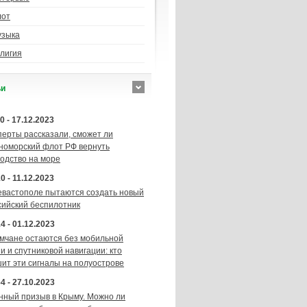
лот
узыка
лигия
ьи
0 - 17.12.2023
перты рассказали, сможет ли
номорский флот РФ вернуть
подство на море
0 - 11.12.2023
евастополе пытаются создать новый
сийский беспилотник
4 - 01.12.2023
мчане остаются без мобильной
и и спутниковой навигации: кто
шит эти сигналы на полуострове
4 - 27.10.2023
нный призыв в Крыму. Можно ли