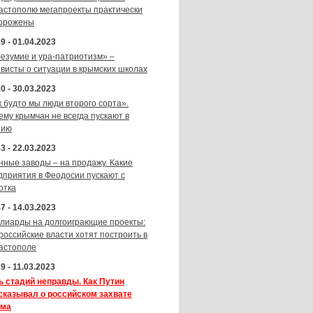
астополю мегапроекты практически
орожены
9 - 01.04.2023
безумие и ура-патриотизм» –
ивисты о ситуации в крымских школах
0 - 30.03.2023
к будто мы люди второго сорта».
ему крымчан не всегда пускают в
зию
3 - 22.03.2023
нные заводы – на продажу. Какие
дприятия в Феодосии пускают с
отка
7 - 14.03.2023
лиарды на долгоиграющие проекты:
 российские власти хотят построить в
астополе
9 - 11.03.2023
ь стадий неправды. Как Путин
сказывал о российском захвате
ма