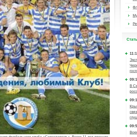
Ф
М
Ре
Cтат
11:1
Экс
Чер
гос
09:1
В С
рос
09:1
Кры
связ
глу
09:5
Вое