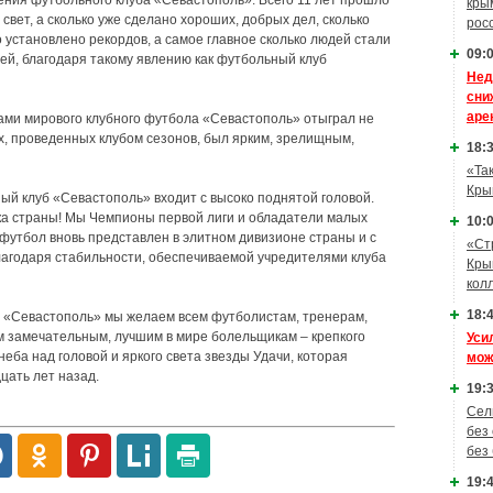
ения футбольного клуба «Севастополь». Всего 11 лет прошло
кры
а свет, а сколько уже сделано хороших, добрых дел, сколько
рос
 установлено рекордов, а самое главное сколько людей стали
09:0
вей, благодаря такому явлению как футбольный клуб
Нед
сни
аре
ами мирового клубного футбола «Севастополь» отыграл не
их, проведенных клубом сезонов, был ярким, зрелищным,
18:3
«Та
Кры
ый клуб «Севастополь» входит с высоко поднятой головой.
 страны! Мы Чемпионы первой лиги и обладатели малых
10:0
футбол вновь представлен в элитном дивизионе страны и с
«Ст
лагодаря стабильности, обеспечиваемой учредителями клуба
Кры
кол
18:4
а «Севастополь» мы желаем всем футболистам, тренерам,
им замечательным, лучшим в мире болельщикам – крепкого
Уси
неба над головой и яркого света звезды Удачи, которая
мож
цать лет назад.
19:3
Сел
без
без
19:4