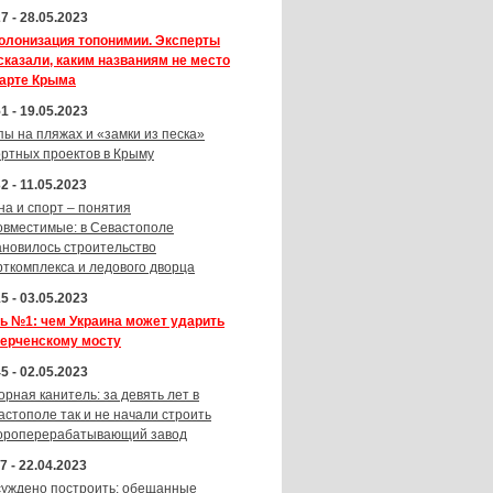
7 - 28.05.2023
олонизация топонимии. Эксперты
сказали, каким названиям не место
карте Крыма
1 - 19.05.2023
пы на пляжах и «замки из песка»
ортных проектов в Крыму
2 - 11.05.2023
на и спорт – понятия
овместимые: в Севастополе
ановилось строительство
рткомплекса и ледового дворца
5 - 03.05.2023
ь №1: чем Украина может ударить
Керченскому мосту
5 - 02.05.2023
орная канитель: за девять лет в
астополе так и не начали строить
ороперерабатывающий завод
7 - 22.04.2023
суждено построить: обещанные