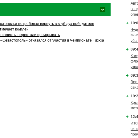
Авт
воп
опе
10:0
стополь» потребовал вернуть в клуб дух победителя
отмечает юбилей
Чуд
тзалисты перестали проигрывать
вин
«Севастополь» отказался от участия в Чемпионате «из-за
убы
09:4
Кам
фло
укр
09:3
Вер
сви
19:2
Кры
мот
12:4
Изб
чин
про