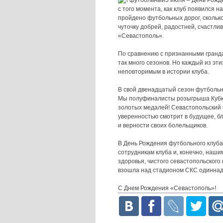
5 июля – День Рожд
с того момента, как клуб появился н
пройдено футбольных дорог, сколько
чуточку добрей, радостней, счастли
«Севастополь».
По сравнению с признанными гранд
так много сезонов. Но каждый из эт
неповторимым в истории клуба.
В свой двенадцатый сезон футбольн
Мы полуфиналисты розыгрыша Кубка
золотых медалей! Севастопольский 
уверенностью смотрит в будущее, б
и верности своих болельщиков.
В День Рождения футбольного клуб
сотрудникам клуба и, конечно, наш
здоровья, чистого севастопольского 
взошла над стадионом СКС одиннад
С Днем Рождения «Севастополь»!