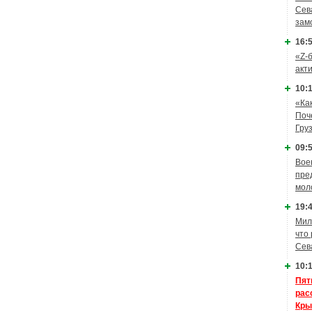
Сев
зам
16:5
«Z-
акт
10:1
«Ка
Поч
Гру
09:5
Вое
пре
мол
19:4
Мил
что
Сев
10:1
Пят
рас
Кры