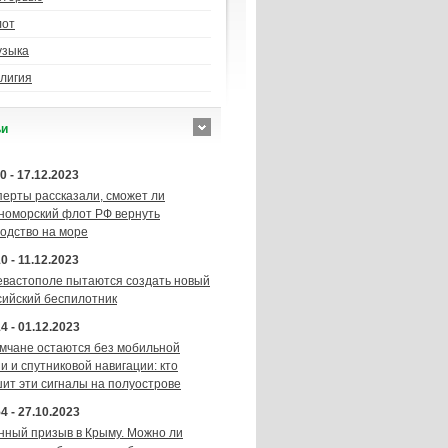
лот
узыка
лигия
ьи
0 - 17.12.2023
перты рассказали, сможет ли
номорский флот РФ вернуть
подство на море
0 - 11.12.2023
евастополе пытаются создать новый
сийский беспилотник
4 - 01.12.2023
мчане остаются без мобильной
и и спутниковой навигации: кто
шит эти сигналы на полуострове
4 - 27.10.2023
нный призыв в Крыму. Можно ли