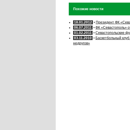
Похожие новости
18.01.2012
•
Президент ФК «Сева
06.07.2011
•
ФК «Севастополь» 
01.02.2011
•
Севастопольские фу
03.11.2010
•
Баскетбольный клуб 
недругов»