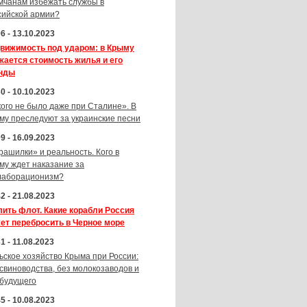
мчанам избежать службы в
сийской армии?
6 - 13.10.2023
вижимость под ударом: в Крыму
жается стоимость жилья и его
нды
0 - 10.10.2023
кого не было даже при Сталине». В
му преследуют за украинские песни
9 - 16.09.2023
рашилки» и реальность. Кого в
му ждет наказание за
лаборационизм?
2 - 21.08.2023
лить флот. Какие корабли Россия
ет перебросить в Черное море
1 - 11.08.2023
ьское хозяйство Крыма при России:
 свиноводства, без молокозаводов и
 будущего
5 - 10.08.2023