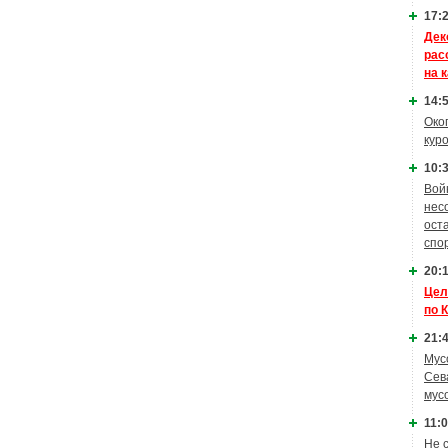
17:2
Дек
рас
на 
14:5
Око
кур
10:3
Вой
нес
ост
спо
20:1
Цел
по 
21:4
Мус
Сев
мус
11:0
Не 