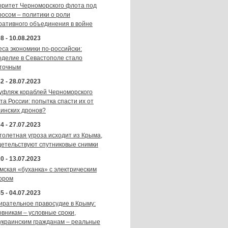
оритет Черноморского флота под
росом – политики о роли
ративного объединения в войне
8 - 10.08.2023
еса экономики по-российски:
оделие в Севастополе стало
точным
2 - 28.07.2023
уфляж кораблей Черноморского
та России: попытка спасти их от
аинских дронов?
4 - 27.07.2023
толетная угроза исходит из Крыма,
детельствуют спутниковые снимки
0 - 13.07.2023
мская «буханка» с электрическим
ором
5 - 04.07.2023
ирательное правосудие в Крыму:
овникам – условные сроки,
украинским гражданам – реальные