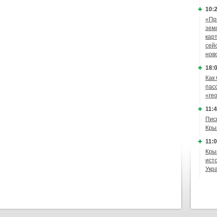
10:2
«Пр
зем
кар
сей
нов
18:0
Как
пас
«ге
11:4
Пис
Кры
11:0
Кры
ист
Укр