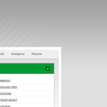
оля
Анекдоты
Разное
риминал
роисшествия
алитика
лный абзац!
нтервью