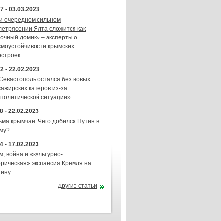
7 - 03.03.2023
и очередном сильном
летрясении Ялта сложится как
точный домик» – эксперты о
смоустойчивости крымских
остроек
2 - 22.02.2023
 Севастополь остался без новых
сажирских катеров из-за
ополитической ситуации»
8 - 22.02.2023
ьма крымчан: Чего добился Путин в
му?
4 - 17.02.2023
м, война и «культурно-
орическая» экспансия Кремля на
аину
Другие статьи