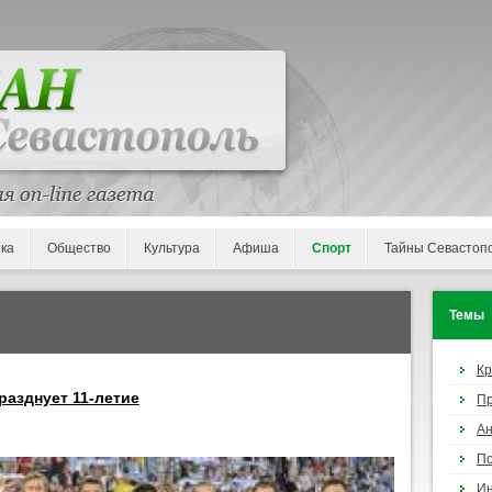
ка
Общество
Культура
Афиша
Спорт
Тайны Севастоп
Темы
К
разднует 11-летие
П
Ан
По
И