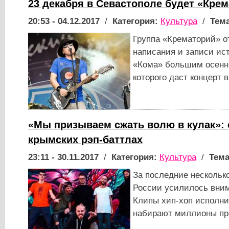
23 декабря в Севастополе будет «Кре
20:53 - 04.12.2017
/
Категория:
Культура
/
Тема
Группа «Крематорий» от
написания и записи ис
«Кома» большим осенни
которого даст концерт 
«Мы призываем сжать волю в кулак»: 
крымских рэп-баттлах
23:11 - 30.11.2017
/
Категория:
Культура
/
Тема
За последние несколько
России усилилось вним
Клипы хип-хоп исполни
набирают миллионы про