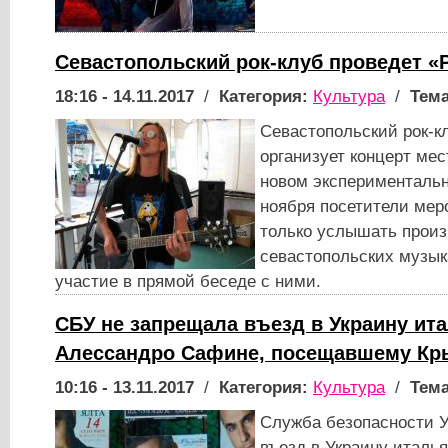
Севастопольский рок-клуб проведет «
18:16 - 14.11.2017
/
Категория:
Культура
/
Тема
Севастопольский рок-к
организует концерт ме
новом эксперименталь
ноября посетители мер
только услышать прои
севастопольских музык
участие в прямой беседе с ними.
СБУ не запрещала въезд в Украину ит
Алессандро Сафине, посещавшему К
10:16 - 13.11.2017
/
Категория:
Культура
/
Тема
Служба безопасности 
въезд в Украину италь