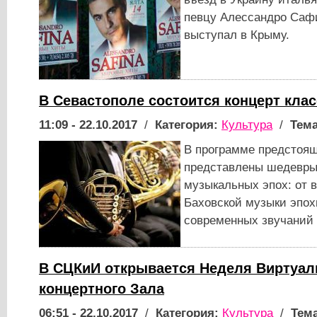
певцу Алессандро Саф
выступал в Крыму.
В Севастополе состоится концерт кла
11:09 - 22.10.2017
/
Категория:
Культура
/
Тема
В программе предстоящ
представлены шедевры
музыкальных эпох: от 
Баховской музыки эпох
современных звучаний
В СЦКиИ открывается Неделя Виртуал
концертного Зала
06:51 - 22.10.2017
/
Категория:
Культура
/
Тема