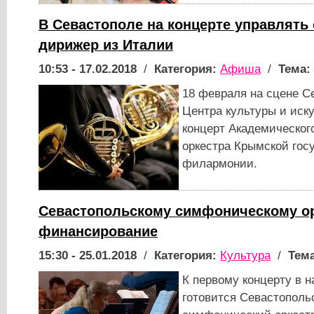
В Севастополе на концерте управлять
дирижер из Италии
10:53 - 17.02.2018
/
Категория:
Афиша
/
Тема:
18 февраля на сцене С
Центра культуры и иск
концерт Академическог
оркестра Крымской гос
филармонии.
Севастопольскому симфоническому ор
финансирование
15:30 - 25.01.2018
/
Категория:
Культура
/
Тема
К первому концерту в 
готовится Севастополь