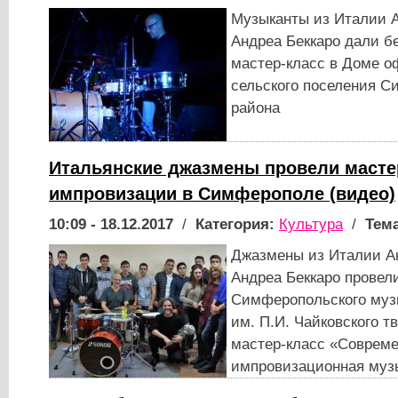
Музыканты из Италии 
Андреа Беккаро дали б
мастер-класс в Доме о
сельского поселения С
района
Итальянские джазмены провели масте
импровизации в Симферополе (видео)
10:09 - 18.12.2017
/
Категория:
Культура
/
Тема
Джазмены из Италии А
Андреа Беккаро провел
Симферопольского муз
им. П.И. Чайковского т
мастер-класс «Соврем
импровизационная муз